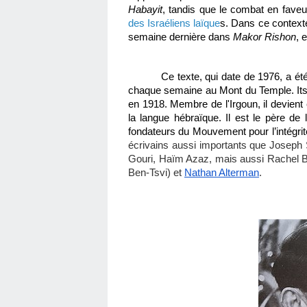
Habayit
des Israéliens laïque
s. Dans ce contexte,
semaine dernière dans 
Makor Rishon
, 
Ce texte, qui date de 1976, a ét
chaque semaine au Mont du Temple. Itsha
en 1918. Membre de l'Irgoun, il devient 
la langue hébraïque. Il est le père de l
fondateurs du Mouvement pour l’intégrit
écrivains aussi importants que Joseph S
Gouri, Haïm Azaz, mais aussi Rachel Ben
Ben-Tsvi) et 
Nathan Alterman
. 