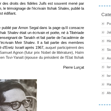
, tandis que le combat en faveur des droits des fidèles Juifs est souvent mené par 
 le témoignage de l’écrivain Itshak Shalev, publié la 
est édifiant.
Cate
Po
é publié par Arnon Segal dans la page qu’il consacre 
Ja
k Shalev était un écrivain et poète, né à Tibériade 
enseignant de Tanakh et fait partie de l’académie de 
Hi
’écrivain Meir Shalev. Il a fait partie des membres 
é d’Eretz Israël après 1967, 
auquel participèrent des 
Si
amuel Agnon (futur prix Nobel de littérature), Haïm 
 Tsvi-Yanaït (épouse du président de l’Etat Itshak 
An
Is
Pierre Lurçat
Is
H
Ah