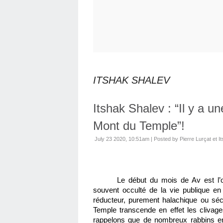
ITSHAK SHALEV
Itshak Shalev : “Il y a u
Mont du Temple”!
July 23 2020, 10:51am
|
Posted by Pierre Lurçat et I
Le début du mois de Av est l’oc
souvent occulté de la vie publique en
réducteur, purement halachique ou sécu
Temple transcende en effet les clivages 
rappelons que de nombreux rabbins en I