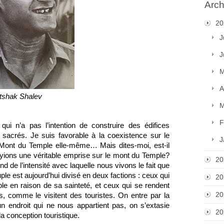
Arch
20
J
J
M
A
Itshak Shalev
M
F
qui n’a pas l’intention de construire des édifices 
 sacrés. Je suis favorable à la coexistence sur le 
J
Mont du Temple elle-même… Mais dites-moi, est-il 
yions une véritable emprise sur le mont du Temple? 
20
de l’intensité avec laquelle nous vivons le fait que 
le est aujourd’hui divisé en deux factions : ceux qui 
20
e en raison de sa sainteté, et ceux qui se rendent 
20
 comme le visitent des touristes. On entre par la 
 endroit qui ne nous appartient pas, on s’extasie 
20
a conception touristique.