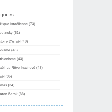
gories
litique Israélienne
(73)
botinsky
(51)
stoire D'israël
(48)
onisme
(48)
tisionisme
(43)
raël, Le Rêve Inachevé
(43)
raël
(35)
amas
(34)
aron Barak
(33)