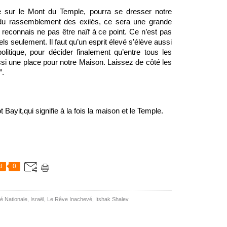
e sur le Mont du Temple, pourra se dresser notre 
du rassemblement des exilés, ce sera une grande 
e reconnais ne pas être naïf à ce point. Ce n’est pas 
els seulement. Il faut qu’un esprit élevé s’élève aussi 
olitique, pour décider finalement qu’entre tous les 
ssi une place pour notre Maison. Laissez de côté les 
”.
Bayit,qui signifie à la fois la maison et le Temple.
t
0
té Nationale
,
Israël, Le Rêve Inachevé
,
Itshak Shalev