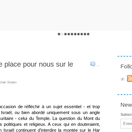
ne place pour nous sur le
…
Fol
tshak Shalev
News
casion de réfléchir à un sujet essentiel - et trop 
 Israël, ou bien abordé uniquement sous un angle 
Subscri
ritaire - celui du Temple. La question du Mont du 
Email
politiques et religieux. A ceux qui en douteraient, 
sraël continuent d’interdire la montée sur le 
Har 