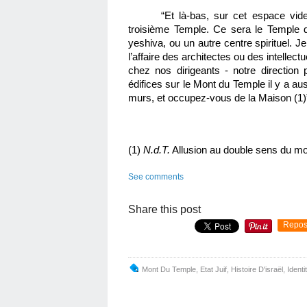
“Et là-bas, sur cet espace vid
troisième Temple. Ce sera le Temple 
yeshiva, ou un autre centre spirituel. J
l’affaire des architectes ou des intellectu
chez nos dirigeants - notre direction p
édifices sur le Mont du Temple il y a au
murs, et occupez-vous de la Maison (1)
(1) 
N.d.T.
 Allusion au double sens du mot 
See comments
Share this post
Repos
Mont Du Temple
,
Etat Juif
,
Histoire D'israël
,
Identi