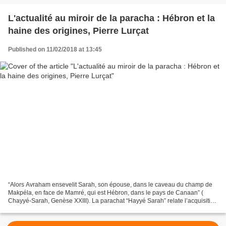
L'actualité au miroir de la paracha : Hébron et la
haine des origines, Pierre Lurçat
Published on 11/02/2018 at 13:45
“Alors Avraham ensevelit Sarah, son épouse, dans le caveau du champ de
Makpéla, en face de Mamré, qui est Hébron, dans le pays de Canaan” (
Chayyé-Sarah, Genèse XXIII). La parachat “Hayyé Sarah” relate l’acquisition
du “champ de Makpélah” par Avraham...