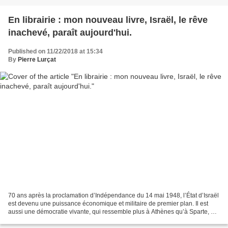
En librairie : mon nouveau livre, Israël, le rêve
inachevé, paraît aujourd'hui.
Published on 11/22/2018 at 15:34
By
Pierre Lurçat
70 ans après la proclamation d’Indépendance du 14 mai 1948, l’État d’Israël
est devenu une puissance économique et militaire de premier plan. Il est
aussi une démocratie vivante, qui ressemble plus à Athènes qu’à Sparte, en
dépit du conflit israélo-arabe...