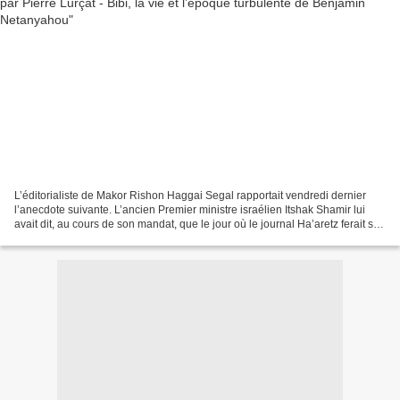
L’éditorialiste de Makor Rishon Haggai Segal rapportait vendredi dernier
l’anecdote suivante. L’ancien Premier ministre israélien Itshak Shamir lui
avait dit, au cours de son mandat, que le jour où le journal Ha’aretz ferait son
éloge, il aurait de quoi...