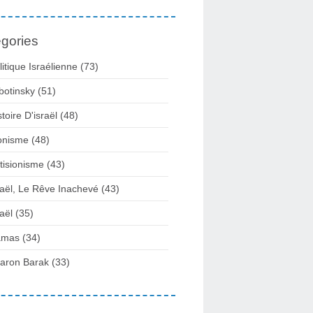
gories
litique Israélienne
(73)
botinsky
(51)
stoire D'israël
(48)
onisme
(48)
tisionisme
(43)
raël, Le Rêve Inachevé
(43)
raël
(35)
amas
(34)
aron Barak
(33)