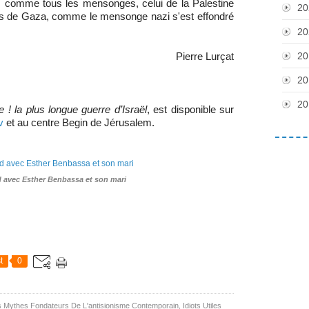
ais comme tous les mensonges, celui de la Palestine
20
ines de Gaza, comme le mensonge nazi s'est effondré
20
20
Pierre Lurçat
20
20
e ! la plus longue guerre d’Israël
, est disponible sur
v
et au centre Begin de Jérusalem.
id avec Esther Benbassa et son mari
t
0
 Mythes Fondateurs De L'antisionisme Contemporain
,
Idiots Utiles