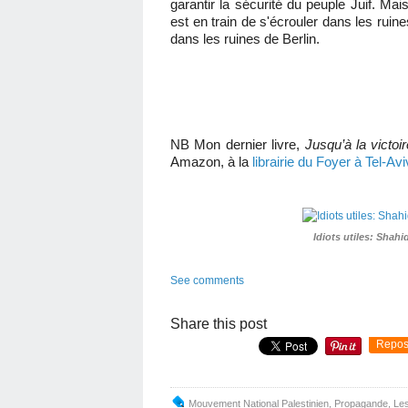
garantir la sécurité du peuple Juif. M
est en train de s'écrouler dans les ru
dans les ruines de Berlin.
NB Mon dernier livre,
Jusqu’à la victoir
Amazon, à la
librairie du Foyer à Tel-Avi
Idiots utiles: Shah
See comments
Share this post
Repos
Mouvement National Palestinien
,
Propagande
,
Les