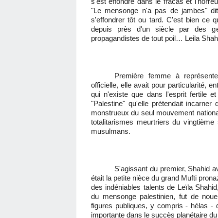
s'est effondré dans le fracas et l'hor
"Le mensonge n'a pas de jambes" dit 
s'effondrer tôt ou tard. C'est bien ce 
depuis près d'un siècle par des gé
propagandistes de tout poil… Leila Shah
Première femme à représenter
officielle, elle avait pour particularité
qui n'existe que dans l'esprit fertile 
"Palestine" qu'elle prétendait incarner 
monstrueux du seul mouvement national 
totalitarismes meurtriers du vingtième 
musulmans.
S'agissant du premier, Shahid ava
était la petite nièce du grand Mufti pro
des indéniables talents de Leïla Shahid
du mensonge palestinien, fut de noue
figures publiques, y compris - hélas -
importante dans le succès planétaire du