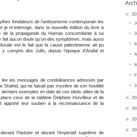
Arch
20
thes fondateurs de l'antisionisme contemporain
les
J
je m'interroge, dans la nouvelle édition du livre à
oire de la propagande du Hamas concomitante à sa
J
l ne fait aucun doute qu'un des symptômes, mais aussi
M
oxale est le fait que la cause palestinienne ait pu
", y compris des Juifs, depuis l'époque d'Arafat et
A
M
F
 de lire les messages de condoléances adressés par
J
de Shahid, qui ne faisait pas mystère de son hostilité
es derniers exemples en date de ces idiots utiles de la
 place ceux de la rabbine Delphine Horvilleur et de
20
ont apporté leur soutien à la reconnaissance de la
20
20
20
 devant l'histoire et devant l’impératif suprême de