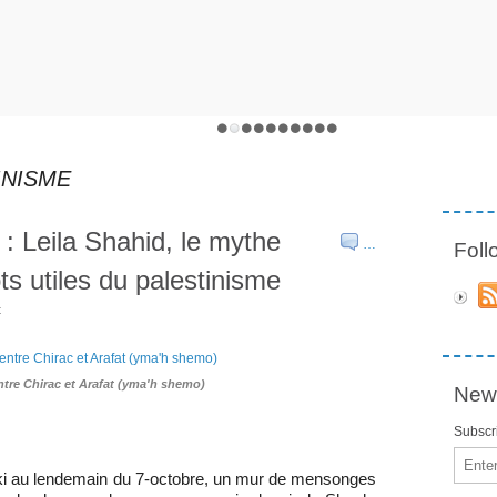
INISME
: Leila Shahid, le mythe
…
Fol
ots utiles du palestinisme
t
ntre Chirac et Arafat (yma'h shemo)
News
Subscri
Email
ki au lendemain du 7-octobre, un mur de mensonges