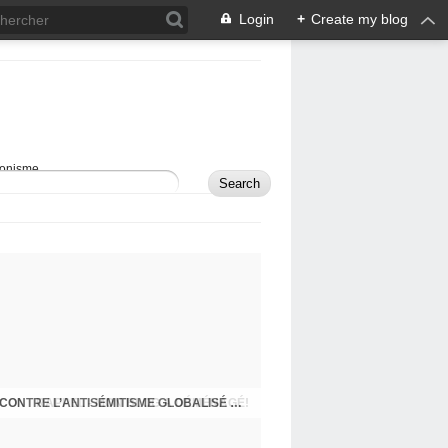
Login
+
Create my blog
sionisme.
RAPPEL - MON BLOG A DÉMÉNAGÉ!
COMMENT DÉFENDRE ISRAËL ET LUTTER CONTRE L’ANTISÉMITISME GLOBALISÉ À L’ÈRE DES RÉSEAUX SOCIAUX?