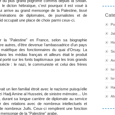
reur du plus grand pogrome commis depuis la Shoah.
le dicton hébraïque, c'est pourquoi il est voué à
qui arrive au grand mensonge de la Palestine, tissé
Cate
nérations de diplomates, de journalistes et de
id occupait une place de choix parmi ceux-ci.
Po
Ja
 la "Palestine" en France, selon sa biographie
Hi
, entre autres, d'être devenue l'ambassadrice d'un pays
et maléfique des fonctionnaires du quai d'Orsay. La
Si
dans les médias français et ailleurs était le produit
porté sur les fonts baptismaux par les trois grands
An
siècle : le nazi, le communiste et celui des frères
Is
Is
H
it un lien familial étroit avec le nazisme puisqu'elle
nazi Hadj Amine al Husseini, de sinistre mémoire… Un
Ah
, durant sa longue carrière de diplomate au service
r des relations avec de nombreux intellectuels et
 de nombreux Juifs. Ceux-ci remplirent une fonction
 mensonge de la "Palestine" arabe.