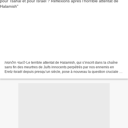
לנעמי הלוחמת Le terrible attentat de Halamish, qui s’inscrit dans la chaîne
sans fin des meurtres de Juifs innocents perpétrés par nos ennemis en
Eretz-Israël depuis presqu’un siècle, pose à nouveau la question cruciale de
la réponse que doivent adopter...