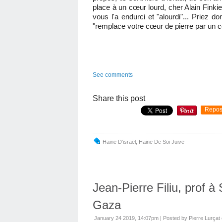
place à un cœur lourd, cher Alain Finki
vous l'a endurci et "alourdi"... Priez d
"remplace votre cœur de pierre par un c
See comments
Share this post
Repos
Haine D'israël
,
Haine De Soi Juive
Jean-Pierre Filiu, prof à
Gaza
January 24 2019, 14:07pm
|
Posted by Pierre Lurçat