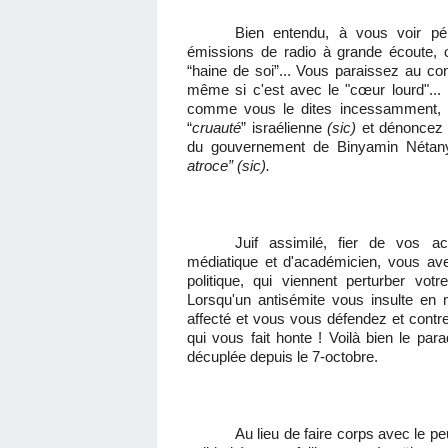
Bien entendu, à vous voir pér
émissions de radio à grande écoute, 
“haine de soi”... Vous paraissez au c
même si c'est avec le "cœur lourd"... 
comme vous le dites incessamment, ce
“
cruauté
” israélienne
(sic)
et dénoncez 
du
gouvernement de Binyamin Néta
atroce” (sic).
Juif assimilé, fier de vos ac
médiatique et d'académicien, vous av
politique, qui viennent perturber votr
Lorsqu'un antisémite vous insulte en
affecté et vous vous défendez et contre-
qui vous fait honte ! Voilà bien le para
décuplée depuis le 7-octobre.
Au lieu de faire corps avec le pe