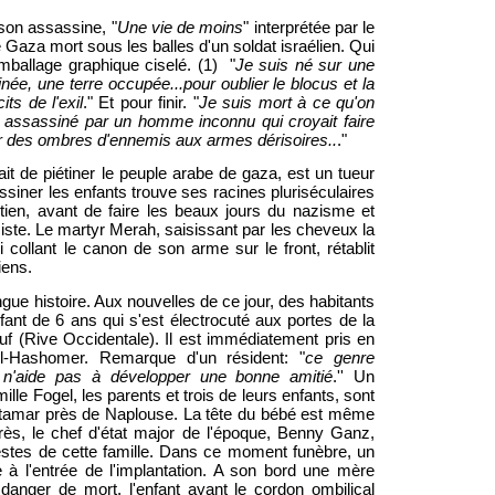
nson assassine, "
Une vie de moins
" interprétée par le
e Gaza mort sous les balles d'un soldat israélien. Qui
mballage graphique ciselé. (1) "
Je suis né sur une
tinée, une terre occupée...pour oublier le blocus et la
ts de l'exil
." Et pour finir. "
Je suis mort à ce qu'on
rt assassiné par un homme inconnu qui croyait faire
sur des ombres d'ennemis aux armes dérisoires..
."
ait de piétiner le peuple arabe de gaza, est un tueur
ssiner les enfants trouve ses racines pluriséculaires
tien, avant de faire les beaux jours du nazisme et
iste. Le martyr Merah, saisissant par les cheveux la
collant le canon de son arme sur le front, rétablit
iens.
ongue histoire. Aux nouvelles de ce jour, des habitants
fant de 6 ans qui s'est électrocuté aux portes de la
ouf (Rive Occidentale). Il est immédiatement pris en
Tel-Hashomer. Remarque d'un résident: "
ce genre
la n'aide pas à développer une bonne amitié
.'' Un
ille Fogel, les parents et trois de leurs enfants, sont
Itamar près de Naplouse. La tête du bébé est même
ès, le chef d'état major de l'époque, Benny Ganz,
estes de cette famille. Dans ce moment funèbre, un
e à l'entrée de l'implantation. A son bord une mère
 danger de mort, l'enfant ayant le cordon ombilical