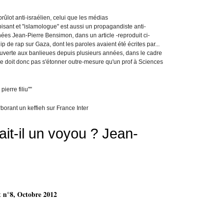
rûlot anti-israélien, celui que les médias
isant et "islamologue" est aussi un propagandiste anti-
nées Jean-Pierre Bensimon, dans un article -reproduit ci-
ip de rap sur Gaza, dont les paroles avaient été écrites par...
t ouverte aux banlieues depuis plusieurs années, dans le cadre
 ne doit donc pas s'étonner outre-mesure qu'un prof à Sciences
rborant un keffieh sur France Inter
ait-il un voyou ? Jean-
t n°8, Octobre 2012