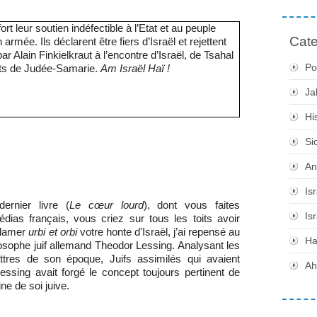
t leur soutien indéfectible à l’Etat et au peuple
Cate
rmée. Ils déclarent être fiers d’Israël et rejettent
 Alain Finkielkraut à l’encontre d’Israël, de Tsahal
Po
nts de Judée-Samarie.
Am Israël Haï !
Ja
Hi
Si
An
Is
ernier livre (
Le cœur lourd
), dont vous faites
Is
dias français, vous criez sur tous les toits avoir
oclamer
urbi et orbi
votre honte d'Israël, j’ai repensé au
H
philosophe juif allemand Theodor Lessing. Analysant les
ettres de son époque, Juifs assimilés qui avaient
Ah
ssing avait forgé le concept toujours pertinent de
ne de soi juive.