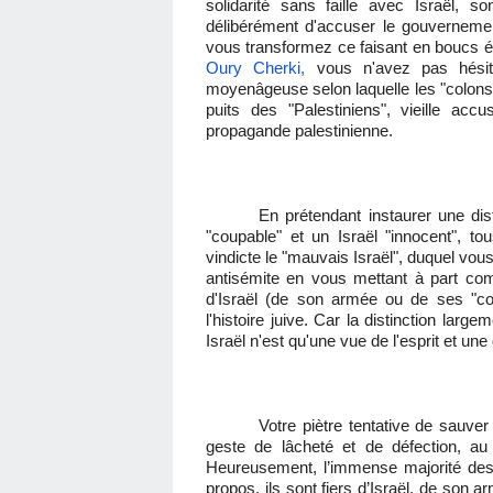
solidarité sans faille avec Israël,
délibérément d'accuser le gouvernemen
vous transformez ce faisant en boucs
Oury Cherki,
vous n'avez pas hésit
moyenâgeuse selon laquelle les "colons
puits des "Palestiniens", vieille ac
propagande palestinienne.
En prétendant instaurer une disti
"coupable" et un Israël "innocent", 
vindicte le "mauvais Israël", duquel vou
antisémite en vous mettant à part com
d'Israël (de son armée ou de ses "col
l'histoire juive. Car la distinction larg
Israël n'est qu'une vue de l'esprit et une 
Votre piètre tentative de sauver
geste de lâcheté et de défection, a
Heureusement, l’immense majorité des
propos, ils sont fiers d’Israël, de son 