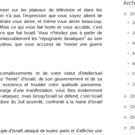
Arch
orer sur les plateaux de télévision et dans les
20
on n'a pas l'impression que vous soyez atteint de
ontraire vous aimer, et même vous aimer beaucoup,
J
Mais ce qui vous fait honte et vous accable, c'est
 que fait Israël. Vous n’hésitez pas à parler de
J
inlassablement les “
répugnants fanatiques
” au sein
M
nyahou,
que vous accusez
de
“mener une guerre
A
M
complissements et de votre statut d'intellectuel
F
ez “honte” d'Israël, de son gouvernement et de sa
J
e existence et troubler votre quiétude parisienne.
 marge d'une manifestation, vous êtes évidemment
attaquez, mais lorsqu’Israël se défend, c'est Israël
20
doxe du Juif assimilé, confronté à la haine d'Israël
20
20
20
uple d'Israël attaqué de toutes parts et d'afficher une