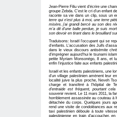
Jean-Pierre Filiu vient d'écrire une cha
groupe Zebda. C'est le cri d'un enfant d
raconte sa vie dans un clip, sous un e
terre qui n'est plus à moi, une terre pié
misère, j'ai grandi bercé au son des réci
m'a dit d'une balle perdue, je suis mo
son devoir en tirant dans le brouillard 
Traduisons: Israël l'occupant qui se rep
d'enfants. L'accusation des Juifs d'assa
dans le vieux discours antisémite chré
d'imprégner aujourd'hui le tsunami islam
petite Myriam Monsonégo, 8 ans, et lui 
enfin l'injustice faite aux enfants palestin
Israël et les enfants palestiniens, une l
d'un village palestinien amènent leur en
localité juive la plus proche, Neveh Ts
charge et transféré à l'hôpital de 
d'entraide est fréquent, pourtant ce
souvenir revient. Le 11 mars 2011, la fam
horriblement assassinée au couteau à 
détachée du corps. Quelques jours apr
rend une visite de condoléances aux r
taxi palestinien déboule à toute vitess
palestinienne en train d'accoucher, en