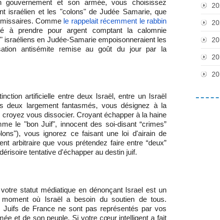
 son gouvernement et son armée, vous choisissez
20
t israélien et les "colons" de Judée Samarie, que
 émissaires. Comme
le rappelait récemment le rabbin
20
é à prendre pour argent comptant la calomnie
" israéliens en Judée-Samarie empoisonneraient les
20
cusation antisémite remise au goût du jour par la
20
20
nction artificielle entre deux Israël, entre un Israël
tous deux largement fantasmés, vous désignez à la
s croyez vous dissocier. Croyant échapper à la haine
me le "bon Juif", innocent des soi-disant “crimes”
ons"), vous ignorez ce faisant une loi d'airain de
ement arbitraire que vous prétendez faire entre “deux”
dérisoire tentative d'échapper au destin juif.
 votre statut médiatique en dénonçant Israel est un
u moment où Israël a besoin du soutien de tous.
 Juifs de France ne sont pas représentés par vos
armée et de son peuple.
Si votre cœur intelligent a fait