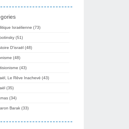
gories
litique Israélienne
(73)
botinsky
(51)
stoire D'israël
(48)
onisme
(48)
tisionisme
(43)
raël, Le Rêve Inachevé
(43)
raël
(35)
amas
(34)
aron Barak
(33)