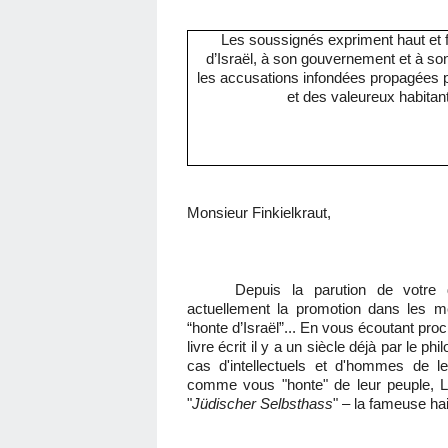
Les soussignés expriment haut et for
d’Israël, à son gouvernement et à son a
les accusations infondées propagées par
et des valeureux habita
Monsieur Finkielkraut,
Depuis la parution de votre d
actuellement la promotion dans les mé
“honte d’Israël”... En vous écoutant pr
livre écrit il y a un siècle déjà par le 
cas d'intellectuels et d'hommes de l
comme vous "honte" de leur peuple, Le
"
Jüdischer Selbsthass
" – la fameuse hai