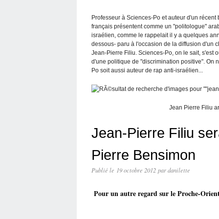
Professeur à Sciences-Po et auteur d'un récent b
français présentent comme un "politologue" arab
israélien, comme le rappelait il y a quelques an
dessous- paru à l'occasion de la diffusion d'un cl
Jean-Pierre Filiu. Sciences-Po, on le sait, s'es
d'une politique de "discrimination positive". On
Po soit aussi auteur de rap anti-israélien...
Jean Pierre Filiu a
Jean-Pierre Filiu ser
Pierre Bensimon
Publié le
19 octobre 2012
par danilette
Pour un autre regard sur le Proche-Orien