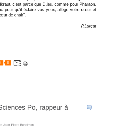
elkraut, c'est parce que D.ieu, comme pour Pharaon,
onc pour qu'il éclaire vos yeux, allège votre cœur et
œur de chair".
P.Lurçat
t
0
 Sciences Po, rappeur à
…
 et Jean-Pierre Bensimon