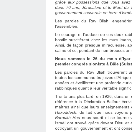
grâce aux possessions que vous avez 
dans 70 ans, Jérusalem et le Mont du T
gouvernement souverain en terre d’Israë
Les paroles du Rav Bliah, engendrè
l’assemblée.
Le courage et l’audace de ces deux rabb
hostile suscitèrent chez les musulmans
Ainsi, de façon presque miraculeuse, ap
calme et ce, pendant de nombreuses an
Nous sommes le 26 du mois d’Iyar e
premier congrès sioniste à Bâle (Suiss
Les paroles du Rav Bliah trouvèrent 
toutes les communautés juives d’Afrique
années et éveillèrent une profonde curios
rabbiniques quant à leur véritable signific
Trente ans plus tard, en 1926, dans un 
référence à la Déclaration Balfour écriv
maîtres ainsi que leurs enseignements 
Hakoddesh,
du fait que nous voyons 
Baroukh Hou
nous sourit et se tourne v
Israël ont trouvé grâce devant Dieu et
octroyant un gouvernement et ont consent