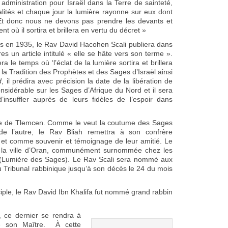
 administration pour Israël dans la Terre de sainteté,
lités et chaque jour la lumière rayonne sur eux dont
r. Et donc nous ne devons pas prendre les devants et
nt où il sortira et brillera en vertu du décret »
s en 1935, le Rav David Hacohen Scali publiera dans
res un article intitulé « elle se hâte vers son terme ».
ra le temps où ‘l’éclat de la lumière sortira et brillera
la Tradition des Prophètes et des Sages d’Israël ainsi
d
, il prédira avec précision la date de la libération de
nsidérable sur les Sages d’Afrique du Nord et il sera
insuffler auprès de leurs fidèles de l’espoir dans
ille de Tlemcen. Comme le veut la coutume des Sages
 de l’autre, le Rav Bliah remettra à son confrère
 comme souvenir et témoignage de leur amitié. Le
 la ville d’Oran, communément surnommée chez les
(Lumière des Sages). Le Rav Scali sera nommé aux
u Tribunal rabbinique jusqu’à son décès le 24 du mois
iple, le Rav David Ibn Khalifa fut nommé grand rabbin
e, ce dernier se rendra à
de son Maître. À cette