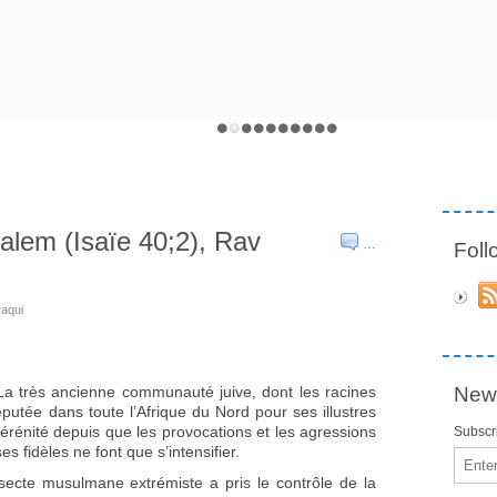
alem (Isaïe 40;2), Rav
…
Fol
aqui
La très ancienne communauté juive, dont les racines
News
éputée dans toute l’Afrique du Nord pour ses illustres
sérénité depuis que les provocations et les agressions
Subscri
 fidèles ne font que s’intensifier.
Email
secte musulmane extrémiste a pris le contrôle de la