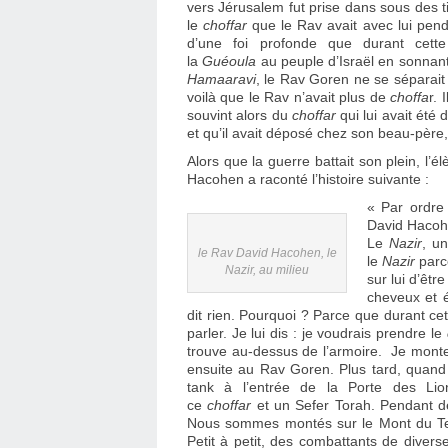
vers Jérusalem fut prise dans sous des ti
le
choffar
que le Rav avait avec lui pen
d’une foi profonde que durant cette 
la
Guéoula
au peuple d’Israël en sonnant
Hamaaravi
, le Rav Goren ne se séparait
voilà que le Rav n’avait plus de
choffa
r. 
souvint alors du
choffar
qui lui avait ét
et qu’il avait déposé chez son beau-père,
Alors que la guerre battait son plein, 
Hacohen a raconté l’histoire suivante :
« Par ordre
David Hacoh
Le
Nazir
, un
le Rav David Hacohen, le
le
Nazir
parc
Nazir, au milieu
sur lui d’être
cheveux et é
dit rien. Pourquoi ? Parce que durant cette
parler. Je lui dis : je voudrais prendre le
trouve au-dessus de l’armoire. Je monte
ensuite au Rav Goren. Plus tard, quan
tank à l’entrée de la Porte des Lio
ce
choffar
et un Sefer Torah. Pendant d
Nous sommes montés sur le Mont du Templ
Petit à petit, des combattants de divers