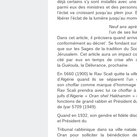
déjà certains s’y sont installés avec une
parmi eux des ministres et des personna
l’éclat va croissant jusqu’au plein jou
libérer l’éclat de la lumière jusqu’au mome
Neuf ans aprè
l’un de ses liv
Dans cet article, il précisera quand arrive
conformément au décret’. Se fondant sur 
que sur les Sages de la tradition du
So
Jérusalem. Cet article aura un impact co
cité par eux en temps de crise afin d’
la
Guéoula
, la Délivrance, prochaine.
En 5660 (1900) le Rav Scali quitte la v
d’Algérie quand ils se séparent l’un
son
choffar
comme marque d’hommage et
Rav Scali prendra avec lui ce
choffar
à
juifs d’Algerie «
Oran shel Hakhamim
» 
fonctions de grand rabbin et Président d
de
Iyar
5709 (1949).
Quand en 1932, son gendre et fidèle disc
et Président du
Tribunal rabbinique dans sa ville natal
Oran pour solliciter la bénédiction 