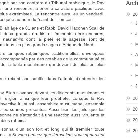
Arch
agné par son confrère du Tribunal rabbinique, le Rav
er une rencontre, a priori à caractère pacifique, avec
plus extrémistes. La rencontre aura lieu un vendredi,
20
mosquée au nom du “saint de Tlemcen”.
J
Bliah âgé de 61 ans et Rabbi David Hacohen Scali de
 deux grands érudits et éminents décisionnaires,
J
ei hakhamim
dont la piété et la sagesse sont de
M
rmi tous les plus grands sages d’Afrique du Nord.
rs tuniques rabbiniques traditionnelles, enveloppés
A
 accompagnés par des notables de la communauté et
t de la foule musulmane qui devient de plus en plus
M
F
ce retient son souffle dans l’attente d’entendre les
J
Rav Bliah s’avance devant les dirigeants musulmans et
 religion ainsi que leur prophète. Lorsque le Rav
20
 invective lui aussi l’assemblée musulmane, ensemble
20
s personnes présentes. Aussi bien les juifs que les
nne ne s’attendait à une réaction aussi virulente et
20
ables rabbins.
 sonna d’un son fort et long qui fit trembler toute
20
es :
« Si vous pensez que Jérusalem vous appartient