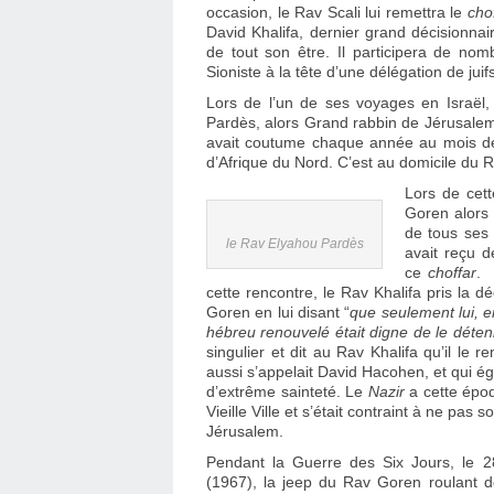
occasion, le Rav Scali lui remettra le
cho
David Khalifa, dernier grand décisionnaire
de tout son être. Il participera de no
Sioniste à la tête d’une délégation de ju
Lors de l’un de ses voyages en Israël,
Pardès, alors Grand rabbin de Jérusalem
avait coutume chaque année au mois d
d’Afrique du Nord. C’est au domicile du Ra
Lors de cet
Goren alors 
de tous ses 
le Rav Elyahou Pardès
avait reçu d
ce
choffar
. 
cette rencontre, le Rav Khalifa pris la d
Goren en lui disant “
que seulement lui, en
hébreu renouvelé était digne de le déten
singulier et dit au Rav Khalifa qu’il le
aussi s’appelait David Hacohen, et qui é
d’extrême sainteté. Le
Nazir
a cette époq
Vieille Ville et s’était contraint à ne pas
Jérusalem.
Pendant la Guerre des Six Jours, le 
(1967), la jeep du Rav Goren roulant 