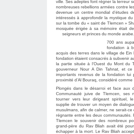
ville. Ses adeptes font régner la terreur s
nombreuses rebellions armées contre les a
devenue un centre mondial d’études de
intéressés à approfondir la mystique d
sur la tombe du « saint de Tlemcen » S
mosquée érigée à sa mémoire était dev
seigneurs et princes du monde arabe
700 ans aupa
fondation à but religieux (הקדש) p
acquis des terres dans le village de Ei
fondation étaient consacrés à subvenir 
la partie située à l’Ouest du Mont du
gouverneur Nour A Din Tahnat, et ce j
importants revenus de la fondation lui 
proximité d’Al Bouraq, considéré comme
Plongés dans le désarroi et face aux 
Communauté juive de Tlemcen, ses n
tourner vers leur dirigeant spirituel, 
supplie de trouver un moyen de dialogu
musulmans, afin de calmer, ne serait-ce
régnante entre les deux communautés. R
Tlemcen le souvenir des nombreux pog
grand-père du Rav Bliah avait été pour
échapper à la mort. Le Rav Bliah accept