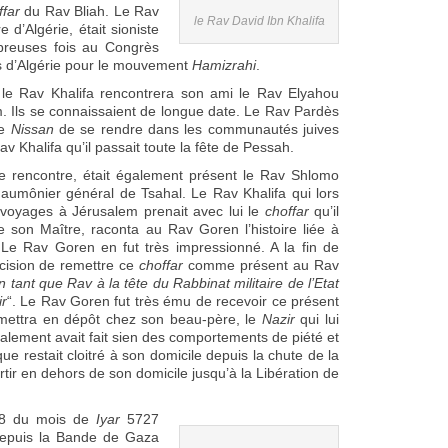
ffar
du Rav Bliah. Le Rav
le Rav David Ibn Khalifa
 d’Algérie, était sioniste
mbreuses fois au Congrès
ifs d’Algérie pour le mouvement
Hamizrahi
.
 le Rav Khalifa rencontrera son ami le Rav Elyahou
. Ils se connaissaient de longue date. Le Rav Pardès
e
Nissan
de se rendre dans les communautés juives
v Khalifa qu’il passait toute la fête de Pessah.
te rencontre, était également présent le Rav Shlomo
aumônier général de Tsahal. Le Rav Khalifa qui lors
voyages à Jérusalem prenait avec lui le
choffar
qu’il
e son Maître, raconta au Rav Goren l’histoire liée à
Le Rav Goren en fut très impressionné. A la fin de
écision de remettre ce
choffar
comme présent au Rav
 tant que Rav à la tête du Rabbinat militaire de l’Etat
ir
“. Le Rav Goren fut très ému de recevoir ce présent
 remettra en dépôt chez son beau-père, le
Nazir
qui lui
galement avait fait sien des comportements de piété et
ue restait cloitré à son domicile depuis la chute de la
 sortir en dehors de son domicile jusqu’à la Libération de
28 du mois de
Iyar
5727
depuis la Bande de Gaza