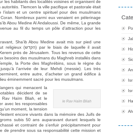
ur les habitants des localités voisines et organisent de
utorités. Tlemcen la ville pacifique et pastorale était
 l’islam et un centre spirituel pour des musulmans
Cate
u Coran. Nombreux parmi eux venaient en pèlerinage
ha’ib Abou Medine Al Andaloussi. De même, La grande
enue au fil du temps un pôle d’attraction pour les
Po
.
Ja
ravant, Sha’ib Abou Medine avait mis sur pied une
ar le biais de laquelle il avait
Hi
n Kerem près de Jérusalem. Tous les revenus de cette
aux besoins des musulmans du Maghreb installés dans
Si
 Temple, la Porte des Maghrébins, sous le règne du
usqu’à l’arrivée de leur Mehdi (messie). Les très
An
permirent, entre autre, d’acheter un grand édifice à
 lieu éminemment sacré pour les musulmans.
Is
dangers qui menacent la
Is
otables décident de se
le Rav Haïm Bliah, et le
H
le Rav Haïm Bliah
er avec les responsables
 qu’un moment, la tension
Ah
estent encore vivants dans la mémoire des Juifs de
roms subis 50 ans auparavant durant lesquels le
chassé et contraint de s’enfuir précipitamment pour
e de prendre sous sa responsabilité cette mission et