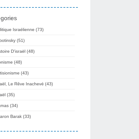
gories
litique Israélienne
(73)
botinsky
(51)
stoire D'israël
(48)
onisme
(48)
tisionisme
(43)
raël, Le Rêve Inachevé
(43)
raël
(35)
amas
(34)
aron Barak
(33)