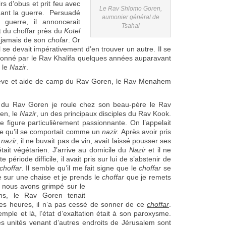
rs d’obus et prit feu avec
Le Rav Shlomo Goren,
dant la guerre. Persuadé
aumonier général de
guerre, il annoncerait
Tsahal
 du choffar près du
Kotel
 jamais de son
chofar
. Or
Il se devait impérativement d’en trouver un autre. Il se
é donné par le Rav Khalifa quelques années auparavant
 le
Nazir
.
l’élève et aide de camp du Rav Goren, le Rav Menahem
 du Rav Goren je roule chez son beau-père le Rav
en, le
Nazir
, un des principaux disciples du Rav Kook.
e figure particulièrement passionnante. On l’appelait
e qu’il se comportait comme un
nazir.
Après avoir pris
nazir
, il ne buvait pas de vin, avait laissé pousser ses
tait végétarien. J’arrive au domicile du
Nazir
et il ne
 période difficile, il avait pris sur lui de s’abstenir de
choffar
. Il semble qu’il me fait signe que le
choffar
se
 sur une chaise et je prends le
choffar
que je remets
d nous avons grimpé
sur le
ns, le Rav Goren tenait
es heures, il n’a pas cessé de sonner de ce
choffar
.
e et là, l’état d’exaltation était à son paroxysme.
es unités venant d’autres endroits de Jérusalem sont