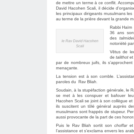
de mettre un terme à ce conflit. Accomp
David Hacohen Scali, il décide d’organis
les principaux dirigeants musulmans les 
au terme de la prière devant la grande 
Rabbi Haïm 
36 ans sont
des
talmid
le Rav David Hacohen
notoriété pa
Scali
Vêtus de leu
de
talithot
et
par de nombreux juifs, ils s’approchen
menaçante.
La tension est à son comble. L’assistan
paroles du Rav Bliah.
Soudain, à la stupéfaction générale, le 
se met à les conspuer et bafouer leur
Hacohen Scali se joint à son collègue et
ils suscitent un tôlé général auprès de
musulmans sont frappés de stupeur. Perso
aussi provocante de la part de ces honor
Puis le Rav Bliah sortit son
choffar
et
l’assistance et s’exclama envers les arab