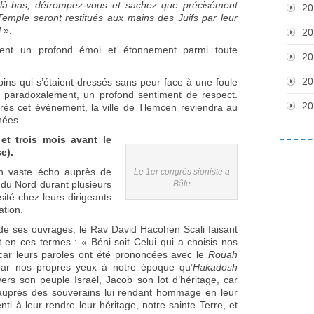
là-bas, détrompez-vous et sachez que précisément
20
emple seront restitués aux mains des Juifs par leur
l
».
20
rent un profond émoi et étonnement parmi toute
20
20
ins qui s’étaient dressés sans peur face à une foule
, paradoxalement, un profond sentiment de respect.
20
rès cet évènement, la ville de Tlemcen reviendra au
nées.
t trois mois avant le
e).
un vaste écho auprès de
Le 1er congrès sioniste à
 du Nord durant plusieurs
Bâle
ité chez leurs dirigeants
ation.
de ses ouvrages, le Rav David Hacohen Scali faisant
it en ces termes : « Béni soit Celui qui a choisis nos
car leurs paroles ont été prononcées avec le
Rouah
par nos propres yeux à notre époque qu’
Hakadosh
ers son peuple Israël, Jacob son lot d’héritage, car
 auprès des souverains lui rendant hommage en leur
i à leur rendre leur héritage, notre sainte Terre, et