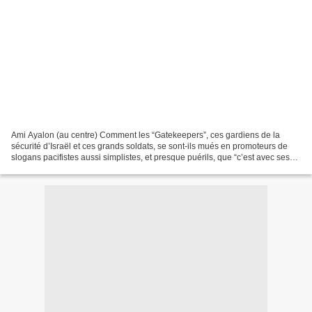
Ami Ayalon (au centre) Comment les “Gatekeepers”, ces gardiens de la
sécurité d’Israël et ces grands soldats, se sont-ils mués en promoteurs de
slogans pacifistes aussi simplistes, et presque puérils, que “c’est avec ses
ennemis qu’on fait la paix” ?...