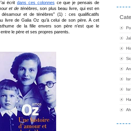
ai écrit 
dans ces colonnes
 ce que je pensais de 
mour et de ténèbres
, son plus beau livre, qui est en 
e désamour et de ténèbres” (1) : ces qualificatifs 
Cate
au livre de Galia Oz qu’à celui de son père. A cet 
thume de la fille envers son père n’est que le 
Po
ntre le père et ses propres parents.
Ja
Hi
Si
An
Is
Is
H
Ah