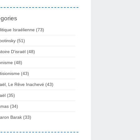
gories
litique Israélienne
(73)
botinsky
(51)
stoire D'israël
(48)
onisme
(48)
tisionisme
(43)
raël, Le Rêve Inachevé
(43)
raël
(35)
amas
(34)
aron Barak
(33)