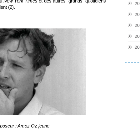
u 
New York Times
 et des autres “grands” quotidiens 
20
ent (2).
20
20
20
20
-poseur : Amoz Oz jeune