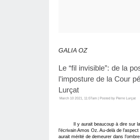
GALIA OZ
Le “fil invisible”: de la
l’imposture de la Cour pé
Lurçat
March 10 2021, 11:07am
|
Posted by Pierre Lurçat
Il y aurait beaucoup à dire sur l
l’écrivain Amos Oz. Au-delà de l’aspect p
aurait mérité de demeurer dans l’ombre,