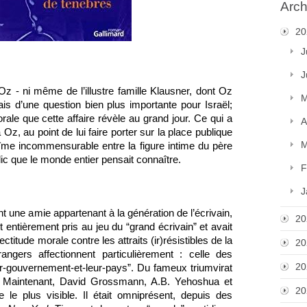
Arch
20
J
J
Oz - ni même de l’illustre famille Klausner, dont Oz 
M
mais d’une question bien plus importante pour Israël; 
rale que cette affaire révèle au grand jour. Ce qui a 
A
Oz, au point de lui faire porter sur la place publique 
M
bîme incommensurable entre la figure intime du père 
lic que le monde entier pensait connaître.
F
J
ne amie appartenant à la génération de l’écrivain, 
20
it entièrement pris au jeu du “grand écrivain” et avait 
titude morale contre les attraits (ir)résistibles de la 
20
ngers affectionnent particulièrement : celle des 
20
leur-gouvernement-et-leur-pays”. Du fameux triumvirat 
x Maintenant, David Grossmann, A.B. Yehoshua et 
20
le plus visible. Il était omniprésent, depuis des 