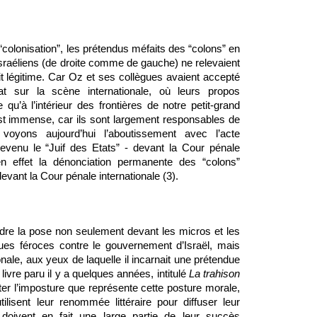
colonisation”, les prétendus méfaits des “colons” en 
aéliens (de droite comme de gauche) ne relevaient 
ait légitime. Car Oz et ses collègues avaient accepté 
 sur la scène internationale, où leurs propos 
 qu’à l’intérieur des frontières de notre petit-grand 
est immense, car ils sont largement responsables de 
 voyons aujourd’hui l’aboutissement avec l’acte 
 devenu le “Juif des Etats” - devant la Cour pénale 
 en effet la dénonciation permanente des “colons” 
devant la Cour pénale internationale (3).
re la pose non seulement devant les micros et les 
ues féroces contre le gouvernement d’Israël, mais 
onale, aux yeux de laquelle il incarnait une prétendue 
livre paru il y a quelques années, intitulé 
La trahison 
pter l’imposture que représente cette posture morale, 
ilisent leur renommée littéraire pour diffuser leur 
s doivent en fait une large partie de leur succès 