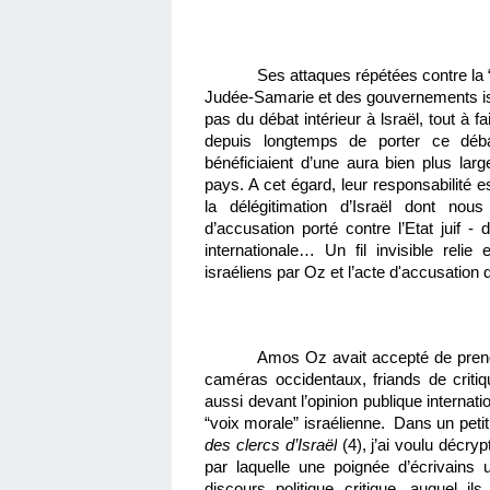
Ses attaques répétées contre la “
Judée-Samarie et des gouvernements isr
pas du débat intérieur à lsraël, tout à f
depuis longtemps de porter ce débat
bénéficiaient d’une aura bien plus large
pays. A cet égard, leur responsabilité 
la délégitimation d’Israël dont nous
d’accusation porté contre l’Etat juif -
internationale… Un fil invisible relie
israéliens par Oz et l’acte d'accusation 
Amos Oz avait accepté de prend
caméras occidentaux, friands de critiq
aussi devant l’opinion publique internati
“voix morale” israélienne.  Dans un petit 
des clercs d’Israël
 (4), j’ai voulu décry
par laquelle une poignée d’écrivains ut
discours politique critique, auquel il