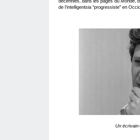
décennies, dans les pages du
 Monde
, d
de l’intelligentsia “progressiste” en Occid
Un écrivain