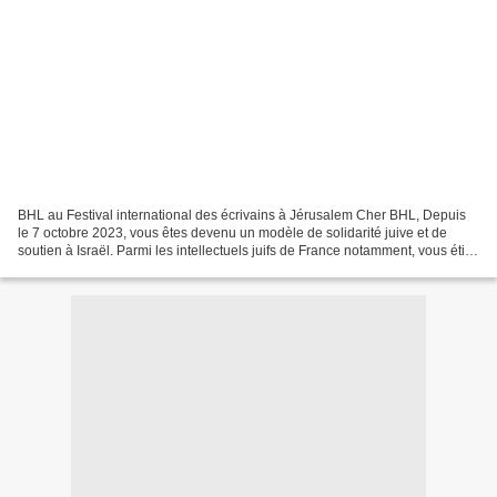
BHL au Festival international des écrivains à Jérusalem Cher BHL, Depuis
le 7 octobre 2023, vous êtes devenu un modèle de solidarité juive et de
soutien à Israël. Parmi les intellectuels juifs de France notamment, vous étiez
un des seuls (le seul ?) qui...