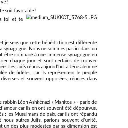
rve !
te soit favorable !
s toi et te
, et je sens que cette bénédiction est différente
 la synagogue. Nous ne sommes pas ici dans un
peut être comparé à une immense synagogue en
 prier chaque jour et sont certains de trouver
ée. Les Juifs réunis aujourd’hui à Jérusalem ne
ée de fidèles, car ils représentent le peuple
 diverses et souvent opposées, réunies dans
 le rabbin Léon Ashkénazi « Manitou » - parle de
ns d’amour car ils en ont souvent été dépourvus,
nés ; les Musulmans de paix, car ils ont répandu
t nous autres Juifs, parlons souvent d’unité,
est un des plus modestes par sa dimension est