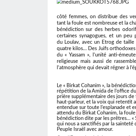
côté femmes, on distribue des ver
tant la foule est nombreuse et la ch
bénédiction sur des herbes odori
certaines synagogues, et un peu pl
du
Loulav,
avec un
Etrog
de taill
quatre kilos… Des Juifs orthodoxes 
du « Yassam », l’unité anti-émeut
religieuse mais aussi de rassem
l’atmosphère qui devait régner à l
Le « Birkat Cohanim », la bénédiction
répétition de la
Amida
de l’office d
prière supplémentaire des jours de f
haut-parleur, et la voix qui retenti
entendue sur toute l’esplanade et 
attendu du Birkat Cohanim, la foule s
bénédiction dite par les prêtres… «
qui nous a sanctifiés par la saintet
Peuple Israël avec amour.