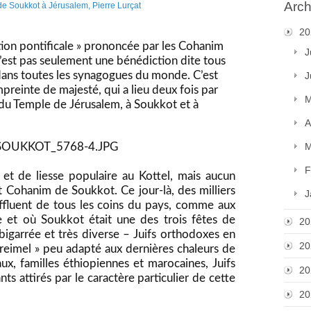
Arch
20
ction pontificale » prononcée par les Cohanim
J
’est pas seulement une bénédiction dite tous
dans toutes les synagogues du monde. C’est
J
preinte de majesté, qui a lieu deux fois par
M
» du Temple de Jérusalem, à Soukkot et à
A
M
F
et de liesse populaire au Kottel, mais aucun
at Cohanim
de Soukkot. Ce jour-là, des milliers
J
 affluent de tous les coins du pays, comme aux
 et où Soukkot était une des trois fêtes de
20
bigarrée et très diverse – Juifs orthodoxes en
20
Streimel » peu adapté aux dernières chaleurs de
aux, familles éthiopiennes et marocaines, Juifs
20
nts attirés par le caractère particulier de cette
20