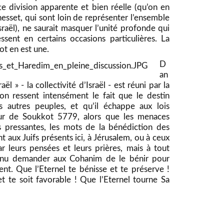
te division apparente et bien réelle (qu’on en
nesset, qui sont loin de représenter l’ensemble
raël), ne saurait masquer l’unité profonde qui
ssent en certains occasions particulières. La
t en est une.
D
an
ël » - la collectivité d’Israël - est réuni par la
 on ressent intensément le fait que le destin
es autres peuples, et qu’il échappe aux lois
jour de Soukkot 5779, alors que les menaces
us pressantes, les mots de la bénédiction des
 aux Juifs présents ici, à Jérusalem, ou à ceux
ar leurs pensées et leurs prières, mais à tout
enu demander aux Cohanim de le bénir pour
ent.
Que l’Eternel te bénisse et te préserve !
et te soit favorable ! Que l’Eternel tourne Sa