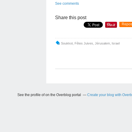
See comments
Share this post
Repos
Soukkot
,
Fêtes Juives
,
Jérusalem
,
Israel
See the profile of
on the Overblog portal
Create your blog with Over