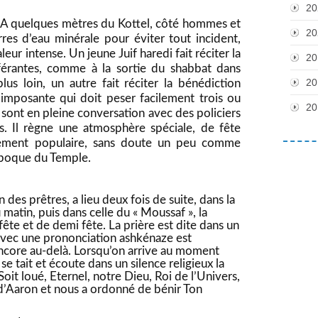
20
A quelques mètres du Kottel, côté hommes et
20
res d’eau minérale pour éviter tout incident,
aleur intense. Un jeune Juif
haredi
fait réciter la
20
férantes, comme à la sortie du shabbat dans
20
us loin, un autre fait réciter la bénédiction
e imposante qui doit peser facilement trois ou
20
sont en pleine conversation avec des policiers
es. Il règne une atmosphère spéciale, de fête
blement populaire, sans doute un peu comme
’époque du Temple.
 des prêtres, a lieu deux fois de suite, dans la
u matin, puis dans celle du « Moussaf », la
ête et de demi fête. La prière est dite dans un
t avec une prononciation ashkénaze est
encore au-delà. Lorsqu’on arrive au moment
e tait et écoute dans un silence religieux la
Soit loué, Eternel, notre Dieu, Roi de l’Univers,
é d’Aaron et nous a ordonné de bénir Ton