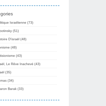
gories
litique Israélienne
(73)
botinsky
(51)
stoire D'israël
(48)
onisme
(48)
tisionisme
(43)
raël, Le Rêve Inachevé
(43)
raël
(35)
amas
(34)
aron Barak
(33)