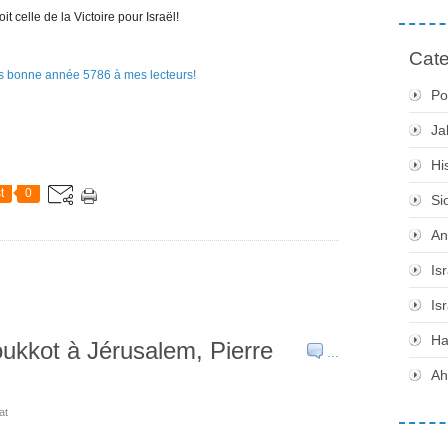
t celle de la Victoire pour Israël!
Cate
Po
Ja
Hi
t
0
Si
An
Is
Is
H
ukkot à Jérusalem, Pierre
…
Ah
at