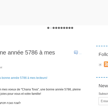
ne année 5786 à mes
…
Fol
at
News
em mes voeux de "Chana Tova", une bonne année 5786, pleine
joies pour vous et votre famille!
Subscri
Email
לשנה טובה תכתב