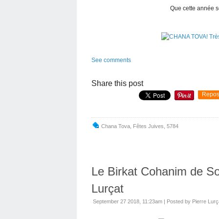
Que cette année soi
See comments
Share this post
Repos
Chana Tova
,
Fêtes Juives
,
5784
Le Birkat Cohanim de So
Lurçat
September 27 2018, 11:23am
|
Posted by Pierre Lurç