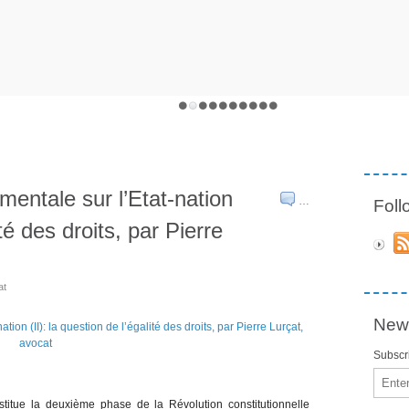
entale sur l’Etat-nation
…
Fol
ité des droits, par Pierre
at
News
Subscri
Email
titue la deuxième phase de la Révolution constitutionnelle