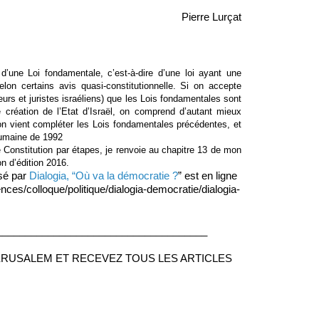
Pierre Lurçat
 d’une Loi fondamentale, c’est-à-dire d’une loi ayant une 
elon certains avis quasi-constitutionnelle. Si on accepte 
urs et juristes israéliens) que les Lois fondamentales sont 
création de l’Etat d’Israël, on comprend d’autant mieux 
on vient compléter les Lois fondamentales précédentes, et 
 humaine de 1992
 Constitution par étapes, je renvoie au chapitre 13 de mon 
n d’édition 2016.
sé par
 Dialogia, “Où va la démocratie ?
” est en ligne 
ces/colloque/politique/dialogia-democratie/dialogia-
_____________________________________
RUSALEM ET RECEVEZ TOUS LES ARTICLES 