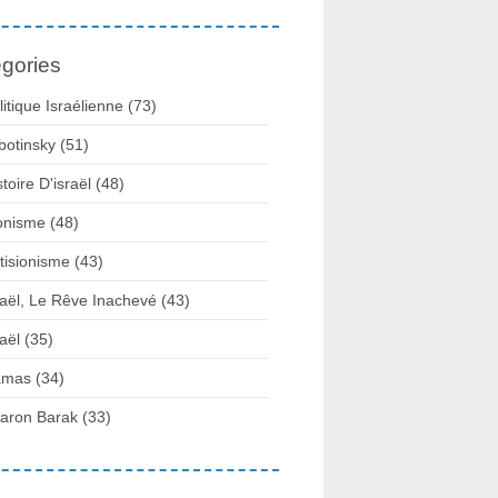
gories
litique Israélienne
(73)
botinsky
(51)
stoire D'israël
(48)
onisme
(48)
tisionisme
(43)
raël, Le Rêve Inachevé
(43)
raël
(35)
amas
(34)
aron Barak
(33)