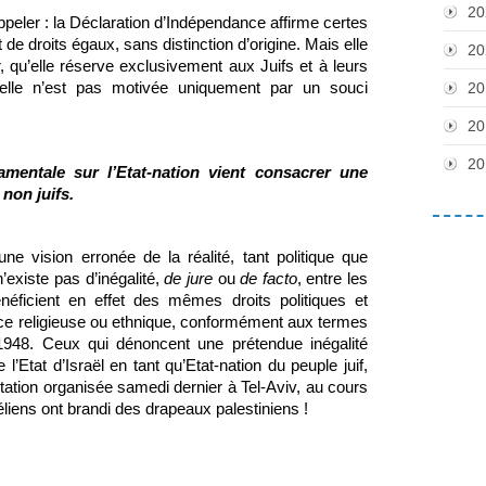
20
rappeler : la Déclaration d’Indépendance affirm
e certes 
 de droits égaux, sans distinction d’origine. Mais elle 
20
 qu’elle réserve exclusivement aux Juifs et à leurs 
elle n’est pas motivée uniquement par un souci 
20
20
20
mentale sur l’Etat-nation vient consacrer une 
 non juifs.
ne vision erronée de la réalité, tant politique que 
 n’existe pas d’inégalité, 
de jure
 ou 
de facto
, entre les 
énéficient en effet des mêmes droits politiques et 
nce religieuse ou ethnique, conformément aux termes 
1948. Ceux qui dénoncent une prétendue inégalité 
’Etat d’Israël en tant qu’Etat-nation du peuple juif, 
ation organisée samedi dernier à Tel-Aviv, au cours 
éliens ont brandi des drapeaux palestiniens !