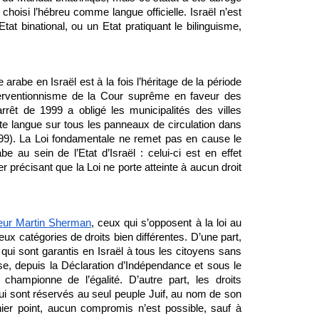
 choisi l’hébreu comme langue officielle. Israël n’est 
at binational, ou un Etat pratiquant le bilinguisme, 
 arabe en Israël est à la fois l’héritage de la période 
terventionnisme de la Cour suprême en faveur des 
rrêt de 1999 a obligé les municipalités des villes 
ette langue sur tous les panneaux de circulation dans 
2/99). La Loi fondamentale ne remet pas en cause le 
statut spécial acquis par la langue arabe au sein de l’Etat d’Israël : celui-ci est en effet 
er précisant que la Loi ne porte atteinte à aucun droit 
seur Martin Sherman
, ceux qui s’opposent à la loi au 
ux catégories de droits bien différentes. D’une part, 
, qui sont garantis en Israël à tous les citoyens sans 
euse, depuis la Déclaration d’Indépendance et sous le 
championne de l’égalité. D’autre part, les droits 
 qui sont réservés au seul peuple Juif, au nom de son 
nier point, aucun compromis n’est possible, sauf à 