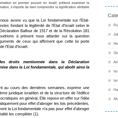
mation en premier pouvoir en Israël, prétend examiner la
-nation, il importe de bien comprendre la signification véritable
Cate
 nous avons vu que la Loi fondamentale sur l’Etat-
Po
extes fondant la légitimité de l’Etat d’Israël selon le 
 Déclaration Balfour de 1917 et de la Résolution 181 
Ja
drions à présent nous attarder sur la question 
rguments de ceux qui affirment que cette loi porte 
Hi
de l’Etat d’Israël.
Si
 des droits mentionnée dans la Déclaration 
An
se dans la Loi fondamentale, qui abolit ainsi la 
Is
Is
ent au cours des dernières semaines, exprime une 
H
juridique israélien et de la structure de l’édifice 
ocratiques en général. Elle repose en effet sur l’idée 
Ah
atiquement pour effet d’abroger les lois précédentes. 
ment la Loi fondamentale n’a pas pour effet d’abroger 
éalité les compléter (1).