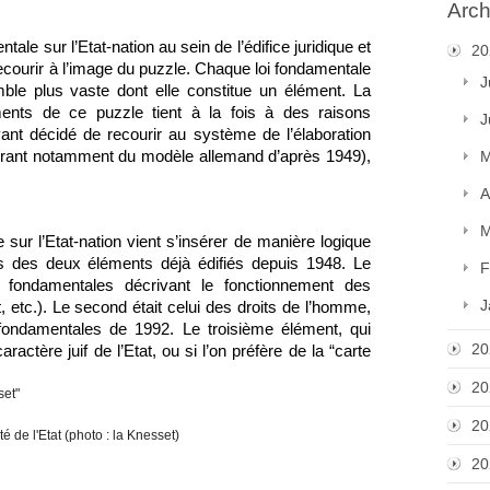
Arch
ale sur l’Etat-nation au sein de l’édifice juridique et 
20
recourir à l’image du puzzle. Chaque loi fondamentale 
J
ble plus vaste dont elle constitue un élément. La 
nts de ce puzzle tient à la fois à des raisons 
J
yant décidé de recourir au système de l’élaboration 
pirant notamment du modèle allemand d’après 1949), 
M
A
M
 sur l’Etat-nation vient s’insérer de manière logique 
tés des deux éléments déjà édifiés depuis 1948. Le 
F
 fondamentales décrivant le fonctionnement des 
J
t, etc.). Le second était celui des droits de l’homme, 
fondamentales de 1992. Le troisième élément, qui 
20
caractère juif de l’Etat, ou si l’on préfère de la “carte 
20
20
té de l'Etat (photo : la Knesset)
20