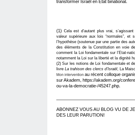
transformer Israël en Etat binational.
(1) 
Cela est d’autant plus vrai, s’agissant
valeur supérieure aux lois “normales”, et s
l’hypothèse (soutenue par une partie des aute
des éléments de la Constitution en voie de 
comment la Loi fondamentale sur l’Etat-nati
notamment la Loi sur la liberté et la dignité
(2) Sur les notions de Loi fondamentale et de
livre 
La trahison des clercs d’Israël
, La Maiso
au récent colloque organi
Mon intervention
sur Akadem, https://akadem.org/conferen
ou-va-la-democratie-/45247.php.
________________________________
ABONNEZ VOUS AU BLOG VU DE JE
DES LEUR PARUTION!