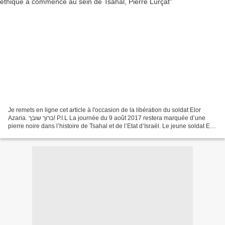
Je remets en ligne cet article à l'occasion de la libération du soldat Elor
Azaria. ברוך שובך! P.I.L La journée du 9 août 2017 restera marquée d’une
pierre noire dans l’histoire de Tsahal et de l’Etat d’Israël. Le jeune soldat Elor
Azaria, membre d’une...