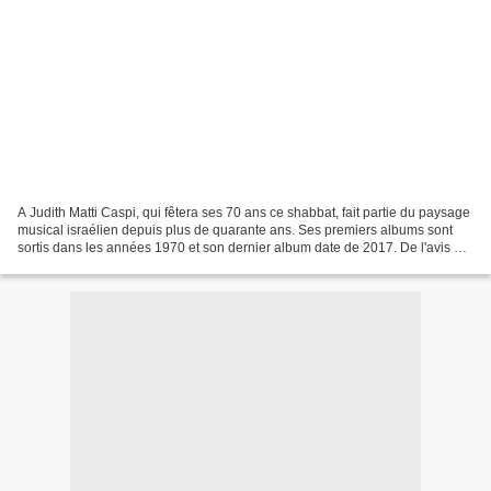
A Judith Matti Caspi, qui fêtera ses 70 ans ce shabbat, fait partie du paysage
musical israélien depuis plus de quarante ans. Ses premiers albums sont
sortis dans les années 1970 et son dernier album date de 2017. De l'avis de
la plupart des critiques,...