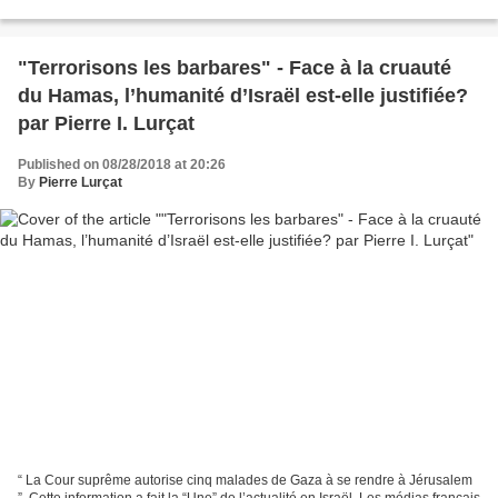
sécurité d’Israël dans l’avenir....
"Terrorisons les barbares" - Face à la cruauté
du Hamas, l’humanité d’Israël est-elle justifiée?
par Pierre I. Lurçat
Published on 08/28/2018 at 20:26
By
Pierre Lurçat
“ La Cour suprême autorise cinq malades de Gaza à se rendre à Jérusalem
”. Cette information a fait la “Une” de l’actualité en Israël. Les médias français