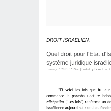
DROIT ISRAELIEN,
Quel droit pour l’Etat d’I
système juridique israéli
January 31 2019, 07:53am
|
Posted by Pierre Lurçat
“Et voici les lois que tu leu
Michpatim
 (“Les lois”) renferme un de
israélienne aujourd'hui : celui du fonde