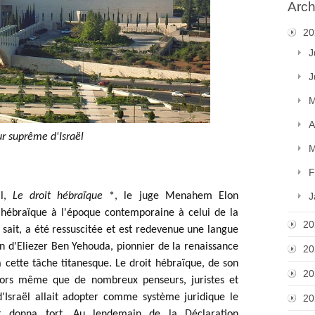
Arch
20
J
J
M
A
r suprême d'Israël
M
F
l, 
Le droit hébraïque 
*, le juge Menahem Elon 
J
 hébraïque à l'époque contemporaine à celui de la 
20
sait, a été ressuscitée et est redevenue une langue 
n d'Eliezer Ben Yehouda, pionnier de la renaissance 
20
 cette tâche titanesque. Le droit hébraïque, de son 
20
ors même que de nombreux penseurs, juristes et 
d'Israël allait adopter comme système juridique le 
20
leur donna tort. Au lendemain de la Déclaration 