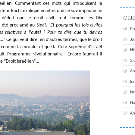
occidental – du système juridique israélien. Commentant ces mots qui introduisent la 
teur Rachi explique en effet que ce 
vav
 implique un 
Cate
déduit que le droit civil, tout comme les Dix 
té proclamé au Sinaï. "
Et pourquoi les lois civiles 
Po
s relatives à l'autel ? Pour te dire que tu devras 
Ja
..
" Ce qui veut dire, en d'autres termes, que le droit 
ut comme la morale, et que la Cour suprême d'Israël 
Hi
it. Programme révolutionnaire ! Encore faudrait-il 
Si
e "Droit israélien"... 
An
Is
Is
H
Ah