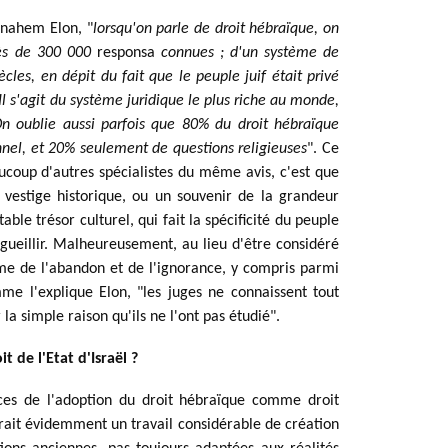
enahem Elon, "
lorsqu'on parle de droit hébraïque, on 
rès de 300 000 
responsa
 connues ; d'un système de 
ècles, en dépit du fait que le peuple juif était privé 
Il s'agit du système juridique le plus riche au monde, 
n oublie aussi parfois que 80% du droit hébraïque 
ionnel, et 20% seulement de questions religieuses
". Ce 
oup d'autres spécialistes du même avis, c'est que 
 vestige historique, ou un souvenir de la grandeur 
table trésor culturel, qui fait la spécificité du peuple 
rgueillir. Malheureusement, au lieu d'être considéré 
me de l'abandon et de l'ignorance, y compris parmi 
mme l'explique Elon, "les juges ne connaissent tout 
a simple raison qu'ils ne l'ont pas étudié".
t de l'Etat d'Israël ?
ces de l'adoption du droit hébraïque comme droit 
terait évidemment un travail considérable de création 