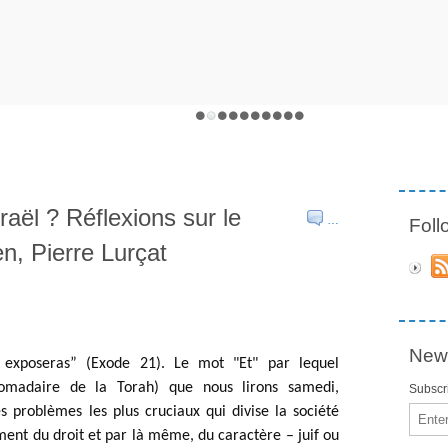
sraël ? Réflexions sur le
…
Fol
en, Pierre Lurçat
News
r exposeras” (Exode 21). Le mot "Et" par lequel 
commence la parasha (lecture hebdomadaire de la Torah) que nous lirons samedi, 
Subscri
s problèmes les plus cruciaux qui divise la société 
Email
ment du droit et par là même, du caractère – juif ou 