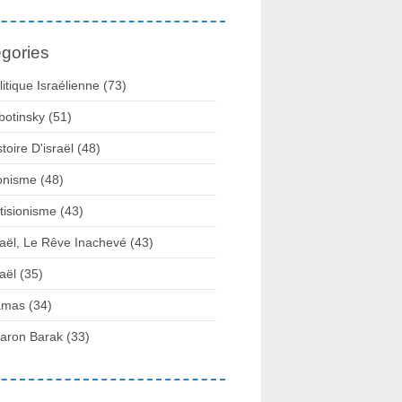
gories
litique Israélienne
(73)
botinsky
(51)
stoire D'israël
(48)
onisme
(48)
tisionisme
(43)
raël, Le Rêve Inachevé
(43)
raël
(35)
amas
(34)
aron Barak
(33)