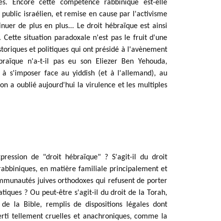
es. Encore cette compétence rabbinique est-elle 
ublic israélien, et remise en cause par l'activisme 
uer de plus en plus... Le droit hébraïque est ainsi 
Cette situation paradoxale n'est pas le fruit d'une 
storiques et politiques qui ont présidé à l'avènement 
ébraïque n'a-t-il pas eu son Eliezer Ben Yehouda, 
 à s'imposer face au yiddish (et à l'allemand), au 
 a oublié aujourd'hui la virulence et les multiples 
ression de "droit hébraïque" ? S'agit-il du droit 
rabbiniques, en matière familiale principalement et 
ommunautés juives orthodoxes qui refusent de porter 
tiques ? Ou peut-être s'agit-il du droit de la Torah, 
 de la Bible, remplis de dispositions légales dont 
erti tellement cruelles et anachroniques, comme la 