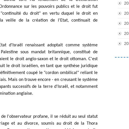
20
donnance sur les pouvoirs publics et le droit fut 
20
"continuité du droit" en vertu duquel le droit en 
a veille de la création de l'Etat, continuait de 
20
20
20
l'Etat d'Israël renaissant adoptait comme système 
 Palestine sous mandat britannique, constitué de 
aient le droit anglo-saxon et le droit ottoman. C'est 
uit le droit israélien, en tant que synthèse juridique 
éfinitivement coupé le "cordon ombilical" reliant le 
lais. Mais on trouve encore - en creusant le système 
upants successifs de la terre d'Israël, et notamment 
mination anglaise.
de l'observateur profane, il se réduit au seul statut 
iage et au divorce, soumis au droit de la Thora 