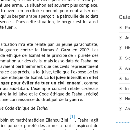
t une arme. La situation est souvent plus complexe,
trouvent en territoire ennemi, pour neutraliser des
Cate
et qu’un berger arabe aperçoit la patrouille de soldats
sence… Dans cette situation, le berger est lui aussi
te tuer ».
Po
Ja
situation m’a été relaté par un jeune parachutiste,
Hi
 la guerre contre le Hamas à Gaza en 2009. Les
Code éthique de Tsahal et le principe de « pureté des
Si
mmation sur des civils, mais les soldats de Tsahal ne
 savaient pertinemment que ces civils représentaient
An
s ce cas précis, la loi juive, telle que l’expose
La Loi
Code éthique de
Tsahal.
La loi juive interdit en effet
Is
anger pour éviter de tuer un civil ennemi
, comme
Is
u au Sud-Liban. L’exemple concret relaté ci-dessus
re la loi juive et le Code éthique de Tsahal, rédigé
H
ne connaissance du droit juif de la guerre.
e le Code éthique de Tsahal
Ah
[1]
abbin et mathématicien Eliahou Zini
, Tsahal agit
incipe de « pureté des armes », qui s’inspirent de