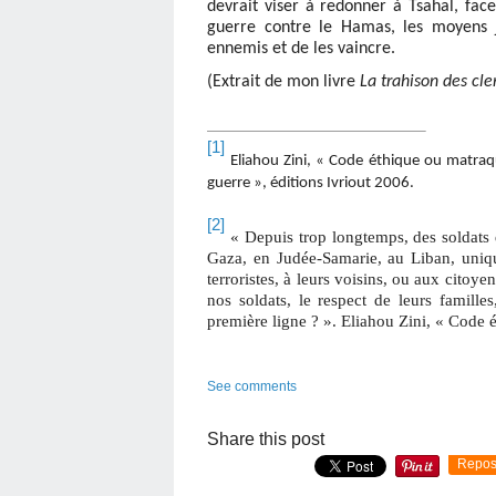
devrait viser à redonner à Tsahal, face
guerre contre le Hamas, les moyens jur
ennemis et de les vaincre.
(Extrait de mon livre
La trahison des cler
[1]
Eliahou Zini, « Code éthique ou matraq
guerre », éditions Ivriout 2006.
[2]
« Depuis trop longtemps, des soldats 
Gaza, en Judée-Samarie, au Liban, uniqu
terroristes, à leurs voisins, ou aux citoy
nos soldats, le respect de leurs famille
première ligne ? ». Eliahou Zini, « Code 
See comments
Share this post
Repos