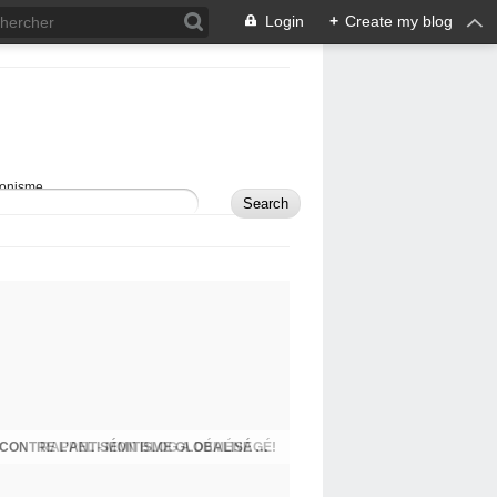
Login
+
Create my blog
sionisme.
RAPPEL - MON BLOG A DÉMÉNAGÉ!