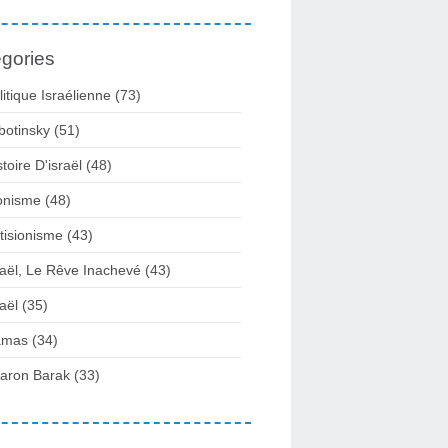
gories
litique Israélienne
(73)
botinsky
(51)
stoire D'israël
(48)
onisme
(48)
tisionisme
(43)
raël, Le Rêve Inachevé
(43)
raël
(35)
amas
(34)
aron Barak
(33)