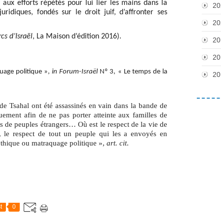
 aux efforts répétés pour lui lier les mains dans la
20
idiques, fondés sur le droit juif, d’affronter ses
20
cs d’Israël
, La Maison d’édition 2016).
20
20
uage politique »,
in
Forum-Israël
Nº 3, « Le temps de la
20
de Tsahal ont été assassinés en vain dans la bande de
ement afin de ne pas porter atteinte aux familles de
ens de peuples étrangers… Où est le respect de la vie de
s, le respect de tout un peuple qui les a envoyés en
éthique ou matraquage politique »,
art. cit
.
t
0