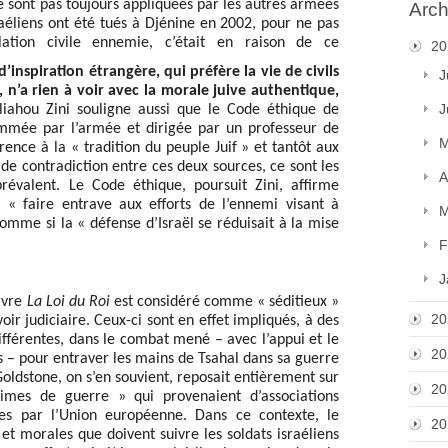
e sont pas toujours appliquées par les autres armées
Arch
raéliens ont été tués à Djénine en 2002, pour ne pas
ulation civile ennemie, c’était en raison de ce
20
’inspiration étrangère, qui préfère la vie de civils
J
, n’a rien à voir avec la morale juive authentique,
J
liahou Zini souligne aussi que le Code éthique de
mmée par l’armée et dirigée par un professeur de
M
érence à la « tradition du peuple Juif » et tantôt aux
 de contradiction entre ces deux sources, ce sont les
A
prévalent. Le Code éthique, poursuit Zini, affirme
e « faire entrave aux efforts de l’ennemi visant à
M
omme si la « défense d’Israël se réduisait à la mise
F
J
ivre
La Loi du Roi
est considéré comme « séditieux »
20
ir judiciaire. Ceux-ci sont en effet impliqués, à des
ifférentes, dans le combat mené – avec l’appui et le
20
 – pour entraver les mains de Tsahal dans sa guerre
oldstone, on s’en souvient, reposait entièrement sur
20
imes de guerre » qui provenaient d’associations
ées par l’Union européenne. Dans ce contexte, le
20
et morales que doivent suivre les soldats israéliens