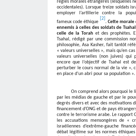
règles morales étrangères (lesquelles n
occidentales). Lorsque treize soldats is
employer l’artillerie contre la pop
[2]
fameux code éthique
.
Cette morale d
ennemis à celles des soldats de Tsahal
celle de la Torah
et des prophètes. E
Tsahal, rédigé par une commission no
philosophie, Asa Kasher, fait tantôt réf
« valeurs universelles », mais qu’en cas
valeurs universelles (non juives) qui 
encore que l’objectif de Tsahal est d
perturber le cours normal de la vie », c
en place d’un abri pour sa population ».
On comprend alors pourquoi le l
par les médias de gauche et par le pouvo
degrés divers et avec des motivations d
financement d’ONG et de pays étrangers
contre le terrorisme arabe. Le rapport G
les accusations mensongères de « cr
israéliennes d’extrême-gauche financ
débat légitime sur les normes éthiques 