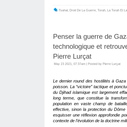
Tsahal
,
Droit De La Guerre
,
Torah
,
La Torah Et L
Penser la guerre de Gaza (
technologique et retrouve
Pierre Lurçat
May 23 2021, 07:37am
|
Posted by Pierre Lurçat
Le dernier round des hostilités à Gaz
poisson. La “victoire” tactique et ponct
du Djihad islamique est largement effac
long terme, que constitue la transform
population en vaste champ de bataille
effective, sinon la protection du Dôme d
esquisser une réflexion approfondie pou
contexte de l’évolution de la doctrine mil