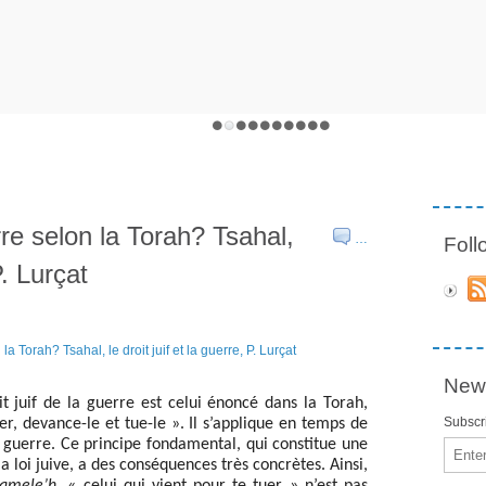
e selon la Torah? Tsahal,
…
Fol
P. Lurçat
News
t juif de la guerre est celui énoncé dans la Torah,
Subscri
uer, devance-le et tue-le ». Il s’applique en temps de
e guerre. Ce principe fondamental, qui constitue une
Email
a loi juive, a des conséquences très concrètes. Ainsi,
Hamele’h
, « celui qui vient pour te tuer » n’est pas