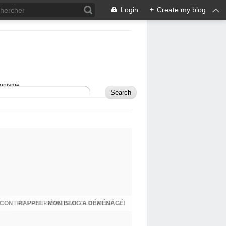
Login
+
Create my blog
sionisme.
RAPPEL - MON BLOG A DÉMÉNAGÉ!