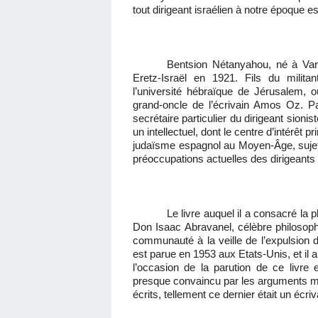
tout dirigeant israélien à notre époque
Bentsion Nétanyahou, né à Var
Eretz-Israël en 1921. Fils du milita
l’université hébraïque de Jérusalem,
grand-oncle de l’écrivain Amos Oz. Par
secrétaire particulier du dirigeant sion
un intellectuel, dont le centre d’intérêt p
judaïsme espagnol au Moyen-Âge, sujet t
préoccupations actuelles des dirigeants 
Le livre auquel il a consacré la 
Don Isaac Abravanel, célèbre philosoph
communauté à la veille de l’expulsion d
est parue en 1953 aux Etats-Unis, et il a
l’occasion de la parution de ce livre 
presque convaincu par les arguments m
écrits, tellement ce dernier était un écri