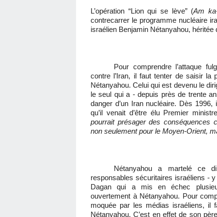
L’opération “Lion qui se lève” (
Am ka-
contrecarrer le programme nucléaire iran
israélien Benjamin Nétanyahou, héritée 
Pour comprendre l’attaque fulg
contre l’Iran, il faut tenter de saisir 
Nétanyahou. Celui qui est devenu le diri
le seul qui a - depuis près de trente an
danger d’un Iran nucléaire. Dès 1996, i
qu’il venait d’être élu Premier minist
pourrait présager des conséquences c
non seulement pour le Moyen-Orient, mai
Nétanyahou a martelé ce dis
responsables sécuritaires israéliens -
Dagan qui a mis en échec plusieur
ouvertement à Nétanyahou. Pour compre
moquée par les médias israéliens, il f
Nétanyahou. C’est en effet de son père q