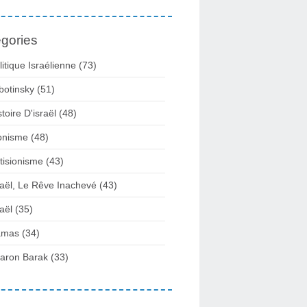
gories
litique Israélienne
(73)
botinsky
(51)
stoire D'israël
(48)
onisme
(48)
tisionisme
(43)
raël, Le Rêve Inachevé
(43)
raël
(35)
amas
(34)
aron Barak
(33)