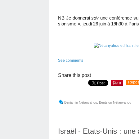
NB Je donnerai
sdv
une conférence sur 
sionisme », jeudi 26 juin à 19h30 à Pari
See comments
Share this post
Repos
Benjamin Nétanyahou
,
Bentsion Nétanyahou
Israël - Etats-Unis : une 