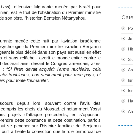
Lavi
), offensive fulgurante menée par Israël pour
ien, est le fruit de l’obstination du Premier ministre
Cate
de son père, l’historien Bentsion Nétanyahou.
Po
Ja
urante menée cette nuit par l’aviation israélienne
la psychologie du Premier ministre israélien Benjamin
Hi
geant le plus décrié dans son pays est aussi en effet
s et sans relâche - averti le monde entier contre le
Si
l déclarait ainsi devant le Congrès américain, alors
re :
“Si l’Iran devait acquérir l’arme nucléaire, cela
An
atastrophiques, non seulement pour mon pays, et
Is
s pour toute l’humanité”.
Is
H
cours depuis lors, souvent contre l’avis des
 y compris les chefs du Mossad, et notamment Yossi
Ah
s projets d’attaque précédents, en s’opposant
ndre cette constance et cette obstination, parfois
aut se pencher sur l’histoire familiale de Benjamin
u’il a hérité la conviction que le rôle primordial de