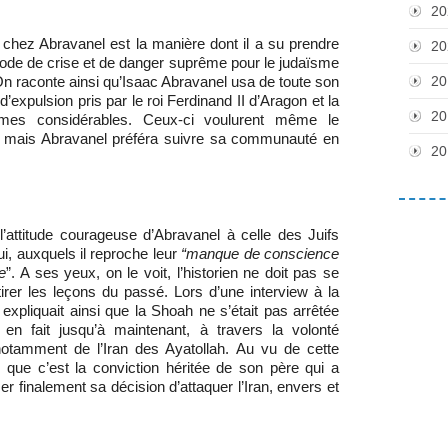
20
é chez Abravanel est la manière dont il a su prendre
20
ode de crise et de danger suprême pour le judaïsme
20
. On raconte ainsi qu’Isaac Abravanel usa de toute son
d’expulsion pris par le roi Ferdinand II d’Aragon et la
20
ommes considérables. Ceux-ci voulurent même le
n, mais Abravanel préféra suivre sa communauté en
20
attitude courageuse d’Abravanel à celle des Juifs
i, auxquels il reproche leur
“manque de conscience
e
”. A ses yeux, on le voit, l’historien ne doit pas se
tirer les leçons du passé. Lors d’une interview à la
expliquait ainsi que la Shoah ne s’était pas arrêtée
 en fait jusqu’à maintenant, à travers la volonté
notamment de l’Iran des Ayatollah. Au vu de cette
te que c’est la conviction héritée de son père qui a
finalement sa décision d’attaquer l’Iran, envers et