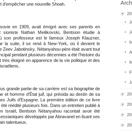
Arch
 est d’empêcher une nouvelle Shoah.
20
J
sovie en 1909, avait émigré avec ses parents en
J
nt sioniste Nathan Meilikovski, Bentsion étudie à
 où son professeur est le fameux Joseph Klauzner,
M
 la suite, il se rend à New-York, où il devient le
iste Zeev Jabotinsky. Nétanyahou-père était avant tout
A
rincipal pendant plusieurs décennies a été l’histoire du
rès éloigné en apparence de la vie politique et des
M
israéliens.
F
J
plus grande partie de sa carrière est sa biographie de
20
e et homme d’État juif, qui présida au destin de sa
es Juifs d’Espagne. La première édition de ce livre
20
 été réédité plusieurs fois. Dans un entretien publié à
en Israël, Bentsion Nétanyahou racontait avoir été
20
essianiques développés par Abravanel en lisant ses
vain talentueux.
20