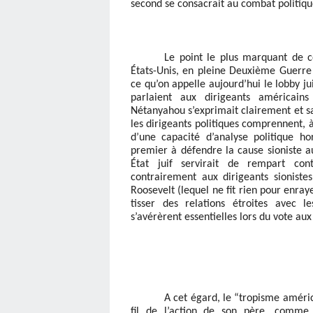
second se consacrait au combat politique 
Le point le plus marquant de ce
États-Unis, en pleine Deuxième Guerr
ce qu’on appelle aujourd’hui le lobby ju
parlaient aux dirigeants américai
Nétanyahou s’exprimait clairement et san
les dirigeants politiques comprennent, à
d’une capacité d’analyse politique h
premier à défendre la cause sioniste au
État juif servirait de rempart cont
contrairement aux dirigeants sionist
Roosevelt (lequel ne fit rien pour enray
tisser des relations étroites avec l
s’avérèrent essentielles lors du vote aux 
A cet égard, le “tropisme améric
fil de l’action de son père, comme