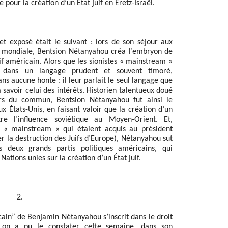
pour la création d’un État juif en Eretz-Israël.
t exposé était le suivant : lors de son séjour aux
e mondiale, Bentsion Nétanyahou créa l’embryon de
if américain. Alors que les sionistes « mainstream »
ns dans un langage prudent et souvent timoré,
s aucune honte : il leur parlait le seul langage que
 savoir celui des intérêts. Historien talentueux doué
ors du commun, Bentsion Nétanyahou fut ainsi le
x États-Unis, en faisant valoir que la création d’un
re l’influence soviétique au Moyen-Orient. Et,
es « mainstream » qui étaient acquis au président
er la destruction des Juifs d’Europe), Nétanyahou sut
es deux grands partis politiques américains, qui
Nations unies sur la création d’un État juif.
2.
ain” de Benjamin Nétanyahou s’inscrit dans le droit
 on a pu le constater cette semaine, dans son