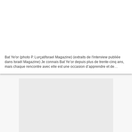
Bat Ye'or (photo P. Lurçat/Israel Magazine) (extraits de l'interview publiée
dans Israël Magazine) Je connais Bat Ye’or depuis plus de trente-cinq ans,
mais chaque rencontre avec elle est une occasion d’apprendre et de
s’émerveiller. A l’âge de quatre-vingt-dix...