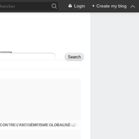
Login
+
Create my blog
sionisme.
RAPPEL - MON BLOG A DÉMÉNAGÉ!