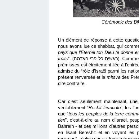
Cérémonie des Bik
Un élément de réponse à cette questi
nous avons lue ce shabbat, qui comme
pays que l’Eternel ton Dieu te donne e
fruits
”. (ראשית כל פרי האדמה). Comme l’explique le rav Ashkénazi- Manitou, l’offrande des 
prémisses est étroitement liée à l’entré
admise du “rôle d’Israël parmi les nations”
présent renversée et la 
mitsva
 des Prém
dire contraire.
Car c’est seulement maintenant, une f
véritablement “
Reshit tévouato
”, les “p
que “
tous les peuples de la terre comme
tien
”, c’est-à-dire au nom d’Israël, peu
Bahreïn - et des millions d’autres pers
en lisant Bereshit et en voyant les 
moisson”, réalise sur sa Terre retrouv