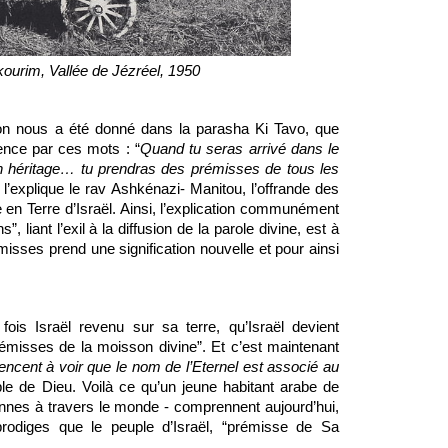
ourim, Vallée de Jézréel, 1950
on nous a été donné dans la parasha Ki Tavo, que 
nce par ces mots : “
Quand tu seras arrivé dans le 
n héritage… tu prendras des prémisses de tous les 
e en Terre d’Israël. Ainsi, l’explication communément 
, liant l’exil à la diffusion de la parole divine, est à 
isses prend une signification nouvelle et pour ainsi 
ois Israël revenu sur sa terre, qu’Israël devient 
rémisses de la moisson divine”. Et c’est maintenant 
ncent à voir que le nom de l’Eternel est associé au 
ple de Dieu. Voilà ce qu’un jeune habitant arabe de 
onnes à travers le monde - comprennent aujourd’hui, 
prodiges que le peuple d’Israël, “prémisse de Sa 
ée…