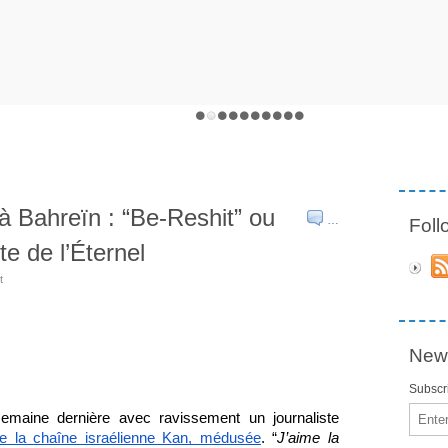
à Bahreïn : “Be-Reshit” ou
…
Fol
te de l’Éternel
t
News
Subscri
Email
semaine dernière avec ravissement un journaliste 
e la chaîne israélienne Kan, médusée
. “
J’aime la 