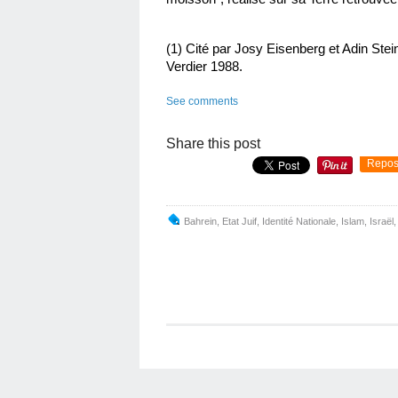
(1) Cité par Josy Eisenberg et Adin Steins
Verdier 1988.
See comments
Share this post
Repos
Bahrein
,
Etat Juif
,
Identité Nationale
,
Islam
,
Israël