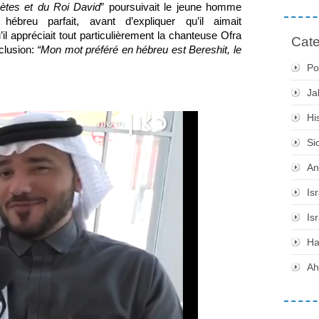
hètes et du Roi David
” poursuivait le jeune homme 
breu parfait, avant d’expliquer qu’il aimait 
il appréciait tout particulièrement la chanteuse Ofra 
Cate
clusion: 
“Mon mot préféré en hébreu est Bereshit, le 
Po
Ja
Hi
Si
An
Is
Is
H
Ah