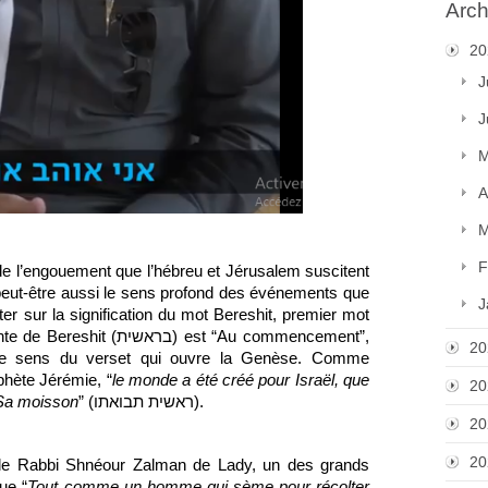
Arch
20
J
J
M
A
M
F
 l’engouement que l’hébreu et Jérusalem suscitent 
peut-être aussi le sens profond des événements que 
J
ter sur la signification du mot Bereshit, premier mot 
ב) est “Au commencement”, 
20
le sens du verset qui ouvre la Genèse. Comme 
ophète Jérémie, “
le monde a été créé pour Israël, que 
20
 Sa moisson
” (ראשית תבואתו).
20
20
e Rabbi Shnéour Zalman de Lady, un des grands 
ue “
Tout comme un homme qui sème pour récolter 