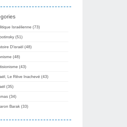
gories
litique Israélienne
(73)
botinsky
(51)
stoire D'israël
(48)
onisme
(48)
tisionisme
(43)
raël, Le Rêve Inachevé
(43)
raël
(35)
amas
(34)
aron Barak
(33)