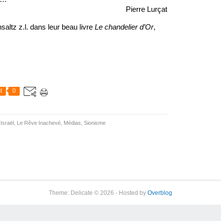
Pierre Lurçat
altz z.l. dans leur beau livre 
Le chandelier d’Or
, 
t
0
,
Israël, Le Rêve Inachevé
,
Médias
,
Sionisme
Theme: Delicate © 2026 - Hosted by
Overblog