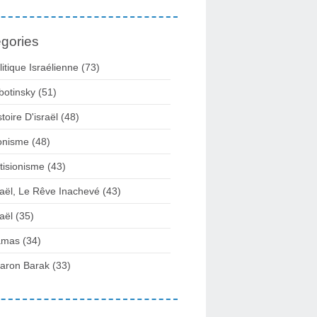
gories
litique Israélienne
(73)
botinsky
(51)
stoire D'israël
(48)
onisme
(48)
tisionisme
(43)
raël, Le Rêve Inachevé
(43)
raël
(35)
amas
(34)
aron Barak
(33)