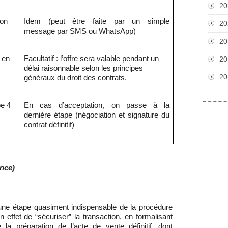
20
ion
Idem (peut être faite par un simple
20
message par SMS ou WhatsApp)
20
s en
Facultatif : l’offre sera valable pendant un
20
délai raisonnable selon les principes
20
généraux du droit des contrats.
pe 4
En cas d’acceptation, on passe à la
dernière étape (négociation et signature du
contrat définitif)
nce)
une étape quasiment indispensable de la procédure
n effet de “sécuriser” la transaction, en formalisant
 la préparation de l’acte de vente définitif, dont