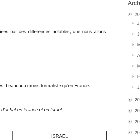
Arch
20
J
uées par des différences notables, que nous allons
J
M
A
M
F
) est beaucoup moins formaliste qu’en France.
J
20
e d’achat en France et en Israël
20
20
20
ISRAEL