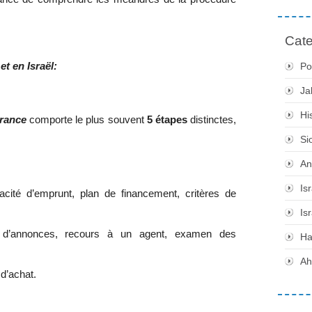
Cate
et en Israël:
Po
Ja
Hi
France
comporte le plus souvent
5 étapes
distinctes,
Si
An
Is
pacité d’emprunt, plan de financement, critères de
Is
n d’annonces, recours à un agent, examen des
H
Ah
 d’achat.