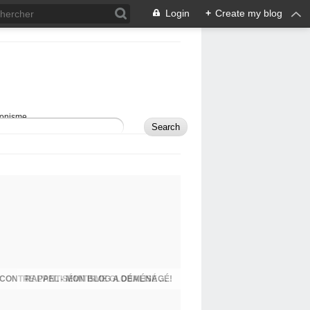
Login
+
Create my blog
sionisme.
RAPPEL - MON BLOG A DÉMÉNAGÉ!