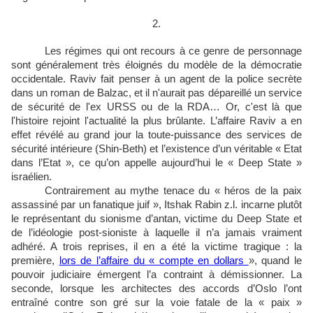
2.
Les régimes qui ont recours à ce genre de personnage
sont généralement très éloignés du modèle de la démocratie
occidentale. Raviv fait penser à un agent de la police secrète
dans un roman de Balzac, et il n'aurait pas dépareillé un service
de sécurité de l'ex URSS ou de la RDA… Or, c'est là que
l'histoire rejoint l'actualité la plus brûlante. L’affaire Raviv a en
effet révélé au grand jour la toute-puissance des services de
sécurité intérieure (Shin-Beth) et l’existence d’un véritable « Etat
dans l’Etat », ce qu’on appelle aujourd’hui le « Deep State »
israélien.
Contrairement au mythe tenace du « héros de la paix
assassiné par un fanatique juif », Itshak Rabin z.l. incarne plutôt
le représentant du sionisme d’antan, victime du Deep State et
de l’idéologie post-sioniste à laquelle il n’a jamais vraiment
adhéré. A trois reprises, il en a été la victime tragique : la
première,
lors de l’affaire du « compte en dollars
», quand le
pouvoir judiciaire émergent l’a contraint à démissionner. La
seconde, lorsque les architectes des accords d’Oslo l’ont
entraîné contre son gré sur la voie fatale de la « paix »