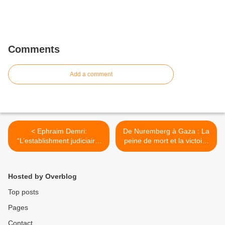
Comments
Add a comment
< Ephraim Demri:
De Nuremberg à Gaza : La
“L’establishment judiciaire,
peine de mort et la victoire
mu par sa haine de
morale d’Israël, Pierre
Nétanyahou, est prêt à tout
Lurçat >
sacrifier pour lui porter
Hosted by Overblog
atteinte"
Top posts
Pages
Contact