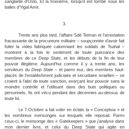
sanglante d’Oslo. Et la troisième, lorsqu’il est tombé sous les
balles d’Yigal Amir.
3.
Trente ans plus tard, l’affaire Sdé Teiman et l’arrestation
fracassante de la procureure militaire – soupçonnée d’avoir fait
fuiter la vidéo fabriquée calomniant les soldats de Tsahal –
montrent à la fois le sentiment de toute puissance des
membres de ce
Deep State
, et les débuts de la fin de leur
pouvoir illégitime. Aujourd’hui comme il y a trente ans, les
serviteurs du
Deep State
– et parmi eux, des membres haut-
placés de l’
establishment
judiciaire et sécuritaire israélien – se
croient à l’abri de toute sanction, exerçant leur pouvoir sans le
moindre contrôle et l’utilisant dans des buts politiques ou
personnels. Ils ont vécu pendant des décennies au-dessus de
toute loi.
Le 7-Octobre a fait voler en éclats la « Conceptsia » et
les nombreux mensonges sur lesquels elle reposait. Parmi
ceux-ci, le mensonge des « Gatekeepers » que j’analyse dans
mon dernier livre, et celui du Deep State qui agite en