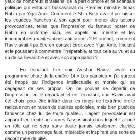
yeux de nombreux Israéliens, de la part d'ombre et de scandale
politique qui entourait l'assassinat du Premier ministre Itshak
Rabin par Yigal Amir. Comment le Shin Beth avait-il pu laisser
les coudées franches à son agent pour mener des actions
provocatrices, telles que l'impression du fameux poster de
Rabin en uniforme nazi, les appels au meurtre et les
innombrables manifestations anti arabes ? Et surtout, comment
Raviv avait-il pu être en contact étroit avec Yigal Amir, l'incitant
et le poussant à commettre l'irréparable, et tout cela au vu et au
su de sa hiérarchie et avec son approbation ?
En écoutant hier soir Avishaï Raviv, invité du
programme phare de la chaîne 14 « Les patriotes », j'ai surtout
été frappé par l'indigence intellectuelle et morale qui se
dégageait de ses propos. On ne pouvait se départir de
l'impression, en le regardant et en l'écoutant, que Raviv avait
été choisi pour être infiltré dans les rangs de l'extrême droite
radicale non en raison de qualités spéciales, mais bien plutôt de
l'absence chez lui de toute qualité… L’agent provocateur est
apparu hier, trente ans après l’assassinat dans lequel il a joué
un rôle qui ne sera sans doute jamais totalement élucidé,
comme un personnage falot, misérable et inspirant une sorte de
dégoût mêlé de pitié.