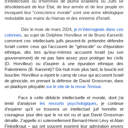
d’intellectuels ou d’hommes de plume israéliens ou Juifs se
désolidarisant de leur Etat, de leur armée et de leur peuple en
invoquant leur “conscience morale” sont une arme idéologique
redoutable aux mains du Hamas et des ennemis d’Israël.
Dès le mois de mars 2024,
je m’interrogeais dans ces
colonnes
, au sujet de Delphine Horvilleur et de Bruno Karsenti:
comment ces intellectuels juifs peuvent-ils prétendre défendre
Israël contre ceux qui l’accusent de “génocide” ou d’épuration
ethnique, dès lors qu’eux-mêmes accusent Israël (ou son
gouvernement) de ne pas faire assez pour protéger les civils
(D. Horvilleur) ou d’aspirer à une épuration ethnique des
Palestiniens (B. Karsenti)? Dix-huit mois plus tard, la boucle est
bouclée: Horvilleur a rejoint le camp de ceux qui accusent Israël
de génocide, en prenant la défense de David Grossman, dans
un plaidoyer pitoyable
sur le site de la revue
Tenoua
.
Face à cette débâcle intellectuelle et morale, dont j’ai
tenté d’analyser
les ressorts psychologiques
, je continue
d’espérer qu’il se trouvera un intellectuel juif honnête et
courageux pour dire que le roi est nu et que David Grossman
déraille. J’appelle ici solennellement Bernard-Henri Lévy et Alain
Finkielkraut – qui ont souvent exprimé leur admiration envers