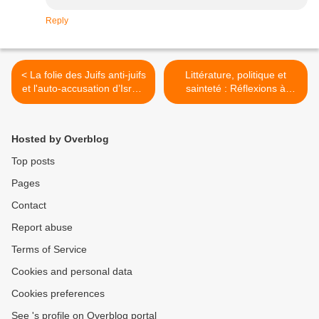
Reply
< La folie des Juifs anti-juifs
Littérature, politique et
et l'auto-accusation d’Israël
sainteté : Réflexions à
: une explication
l’occasion du Yahrzeit du
psychologique, Pierre
grand-rabbin Kook >
Lurçat
Hosted by Overblog
Top posts
Pages
Contact
Report abuse
Terms of Service
Cookies and personal data
Cookies preferences
See 's profile on Overblog portal