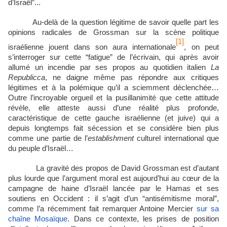
d’Israël”...
Au-delà de la question légitime de savoir quelle part les
opinions radicales de Grossman sur la scène politique
[1]
israélienne jouent dans son aura internationale
, on peut
s’interroger sur cette “fatigue” de l’écrivain, qui après avoir
allumé un incendie par ses propos au quotidien italien
La
Republicca
, ne daigne même pas répondre aux critiques
légitimes et à la polémique qu’il a sciemment déclenchée…
Outre l’incroyable orgueil et la pusillanimité que cette attitude
révèle, elle atteste aussi d’une réalité plus profonde,
caractéristique de cette gauche israélienne (et juive) qui a
depuis longtemps fait sécession et se considère bien plus
comme une partie de l’
establishment
culturel international que
du peuple d’Israël…
La gravité des propos de David Grossman est d’autant
plus lourde que l’argument moral est aujourd’hui au cœur de la
campagne de haine d’Israël lancée par le Hamas et ses
soutiens en Occident : il s’agit d’un “antisémitisme moral”,
comme l’a récemment fait remarquer Antoine Mercier
sur sa
chaîne Mosaïque
. Dans ce contexte, les prises de position