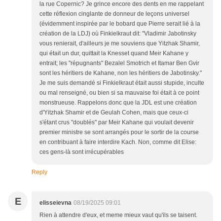
la rue Copernic? Je grince encore des dents en me rappelant
cette réflexion cinglante de donneur de leçons universel
(évidemment inspirée par le bobard que Pierre serait lié à la
création de la LDJ) où Finkielkraut dit: "Vladimir Jabotinsky
vous renierait, d'ailleurs je me souviens que Yitzhak Shamir,
qui était un dur, quittait la Knesset quand Meir Kahane y
entrait; les "répugnants" Bezalel Smotrich et Itamar Ben Gvir
sont les héritiers de Kahane, non les héritiers de Jabotinsky."
Je me suis demandé si Finkielkraut était aussi stupide, inculte
ou mal renseigné, ou bien si sa mauvaise foi était à ce point
monstrueuse. Rappelons donc que la JDL est une création
d'Yitzhak Shamir et de Geulah Cohen, mais que ceux-ci
s'étant crus "doublés" par Meir Kahane qui voulait devenir
premier ministre se sont arrangés pour le sortir de la course
en contribuant à faire interdire Kach. Non, comme dit Elise:
ces gens-là sont irrécupérables
Reply
E
elisseievna
08/19/2025 09:01
Rien à attendre d'eux, et meme mieux vaut qu'ils se taisent.