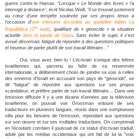
guerre contre le Hamas.
“Lorsque « Le Monde des livres » l’a
interrogé à distance"
, écrit Nicolas Weill,
"il se trouvait justement
au cœur d’une tempête soulevée par ses propos tenus à
l’occasion d’
une interview accordée au quotidien italien La
er
Repubblica (1
août)
, qualifiant de « génocide » la situation
actuelle
dans la bande de Gaza
. Sans éviter le sujet, il s’est
avoué désormais fatigué de répondre à des questions politiques
et heureux de parler plutôt de son travail littéraire…
”
Oui, vous avez bien lu ! L’écrivain iconique des lettres
israéliennes qui, parvenu au faîte de sa renommée
internationale, a délibérément choisi de joindre sa voix à celles
des ennemis d’Israël en accusant son pays de “génocide”, se
dit “fatigué” de répondre aux questions sur ses propos
scandaleux, et préfère parler de son travail littéraire… Dans une
émission diffusée il y a une dizaine d’années par la télévision
israélienne, on pouvait voir Grossman entouré de ses
traducteurs en plusieurs langues, réunis dans une somptueuse
villa pour les besoins de l’émission, répondant aux questions
sur son œuvre et sur ses multiples traductions. On comprenait
en l’écoutant combien il jouissait de ce statut d’écrivain traduit,
adulé par les médias occidentaux qui ont fait de lui la “voix