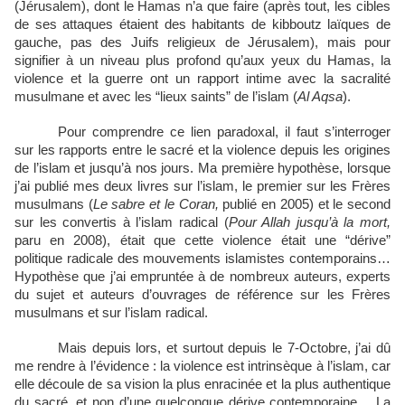
(Jérusalem), dont le Hamas n’a que faire (après tout, les cibles
de ses attaques étaient des habitants de kibboutz laïques de
gauche, pas des Juifs religieux de Jérusalem), mais pour
signifier à un niveau plus profond qu’aux yeux du Hamas, la
violence et la guerre ont un rapport intime avec la sacralité
musulmane et avec les “lieux saints” de l’islam (
Al Aqsa
).
Pour comprendre ce lien paradoxal, il faut s’interroger
sur les rapports entre le sacré et la violence depuis les origines
de l’islam et jusqu’à nos jours. Ma première hypothèse, lorsque
j’ai publié mes deux livres sur l’islam, le premier sur les Frères
musulmans (
Le sabre et le Coran,
publié en 2005) et le second
sur les convertis à l’islam radical (
Pour Allah jusqu’à la mort,
paru en 2008), était que cette violence était une “dérive”
politique radicale des mouvements islamistes contemporains…
Hypothèse que j’ai empruntée à de nombreux auteurs, experts
du sujet et auteurs d’ouvrages de référence sur les Frères
musulmans et sur l’islam radical.
Mais depuis lors, et surtout depuis le 7-Octobre, j’ai dû
me rendre à l’évidence : la violence est intrinsèque à l’islam, car
elle découle de sa vision la plus enracinée et la plus authentique
du sacré, et non d’une quelconque dérive contemporaine… La