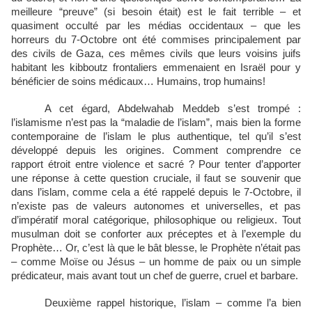
meilleure “preuve” (si besoin était) est le fait terrible – et
quasiment occulté par les médias occidentaux – que les
horreurs du 7-Octobre ont été commises principalement par
des civils de Gaza, ces mêmes civils que leurs voisins juifs
habitant les kibboutz frontaliers emmenaient en Israël pour y
bénéficier de soins médicaux… Humains, trop humains!
A cet égard, Abdelwahab Meddeb s’est trompé :
l’islamisme n’est pas la “maladie de l’islam”, mais bien la forme
contemporaine de l’islam le plus authentique, tel qu’il s’est
développé depuis les origines. Comment comprendre ce
rapport étroit entre violence et sacré ?
Pour tenter d’apporter
une réponse à cette question cruciale, il faut se souvenir que
dans l’islam, comme cela a été rappelé depuis le 7-Octobre, il
n’existe pas de valeurs autonomes et universelles, et pas
d’impératif moral catégorique, philosophique ou religieux. Tout
musulman doit se conforter aux préceptes et à l’exemple du
Prophète… Or, c’est là que le bât blesse, le Prophète n’était pas
– comme Moïse ou Jésus – un homme de paix ou un simple
prédicateur, mais avant tout un chef de guerre, cruel et barbare.
Deuxième rappel historique, l’islam – comme l’a bien