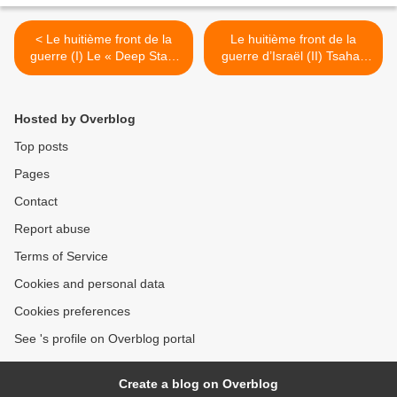
< Le huitième front de la
Le huitième front de la
guerre (I) Le « Deep State
guerre d’Israël (II) Tsahal:
» contre la démocratie
armée du peuple ou “armée
israélienne
de la Cour suprême”? >
Hosted by Overblog
Top posts
Pages
Contact
Report abuse
Terms of Service
Cookies and personal data
Cookies preferences
See 's profile on Overblog portal
Create a blog on Overblog