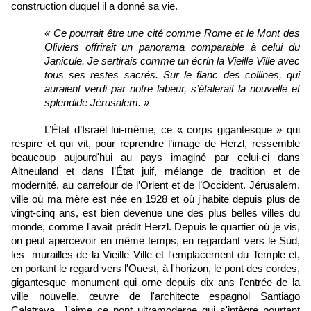
construction duquel il a donné sa vie.
« Ce pourrait être une cité comme Rome et le Mont des 
Oliviers offrirait un panorama comparable à celui du 
Janicule. Je sertirais comme un écrin la Vieille Ville avec 
tous ses restes sacrés. Sur le flanc des collines, qui 
auraient verdi par notre labeur, s’étalerait la nouvelle et 
splendide Jérusalem. »
L’État d’Israël lui-même, ce « corps gigantesque » qui 
respire et qui vit, pour reprendre l’image de Herzl, ressemble 
beaucoup aujourd'hui au pays imaginé par celui-ci dans 
Altneuland et dans l’État juif, mélange de tradition et de 
modernité, au carrefour de l’Orient et de l’Occident. Jérusalem, 
ville où ma mère est née en 1928 et où j'habite depuis plus de 
vingt-cinq ans, est bien devenue une des plus belles villes du 
monde, comme l'avait prédit Herzl. Depuis le quartier où je vis, 
on peut apercevoir en même temps, en regardant vers le Sud, 
les  murailles de la Vieille Ville et l'emplacement du Temple et, 
en portant le regard vers l'Ouest, à l'horizon, le pont des cordes, 
gigantesque monument qui orne depuis dix ans l'entrée de la 
ville nouvelle, œuvre de l'architecte espagnol Santiago 
Calatrava. J'aime ce pont ultramoderne qui s'intègre pourtant 