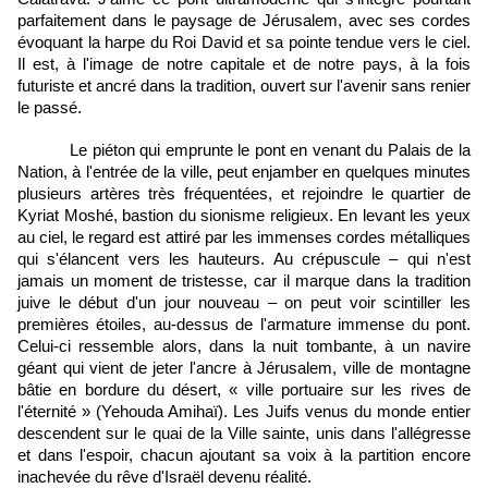
parfaitement dans le paysage de Jérusalem, avec ses cordes 
évoquant la harpe du Roi David et sa pointe tendue vers le ciel. 
Il est, à l'image de notre capitale et de notre pays, à la fois 
futuriste et ancré dans la tradition, ouvert sur l'avenir sans renier 
le passé.
Le piéton qui emprunte le pont en venant du Palais de la 
Nation, à l'entrée de la ville, peut enjamber en quelques minutes 
plusieurs artères très fréquentées, et rejoindre le quartier de 
Kyriat Moshé, bastion du sionisme religieux. En levant les yeux 
au ciel, le regard est attiré par les immenses cordes métalliques 
qui s'élancent vers les hauteurs. Au crépuscule – qui n'est 
jamais un moment de tristesse, car il marque dans la tradition 
juive le début d'un jour nouveau – on peut voir scintiller les 
premières étoiles, au-dessus de l'armature immense du pont. 
Celui-ci ressemble alors, dans la nuit tombante, à un navire 
géant qui vient de jeter l'ancre à Jérusalem, ville de montagne 
bâtie en bordure du désert, « ville portuaire sur les rives de 
l'éternité » (Yehouda Amihaï). Les Juifs venus du monde entier 
descendent sur le quai de la Ville sainte, unis dans l'allégresse 
et dans l'espoir, chacun ajoutant sa voix à la partition encore 
inachevée du rêve d'Israël devenu réalité.