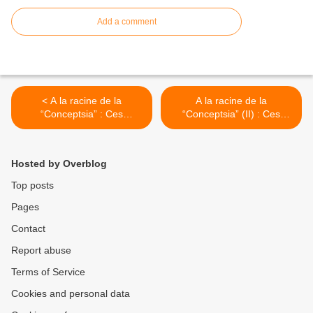
Add a comment
< A la racine de la
A la racine de la
“Conceptsia” : Ces
“Conceptsia” (II) : Ces
orientalistes israéliens qui
orientalistes israéliens qui
n'ont rien compris au
n'ont rien compris à l'islam
Hamas
>
Hosted by Overblog
Top posts
Pages
Contact
Report abuse
Terms of Service
Cookies and personal data