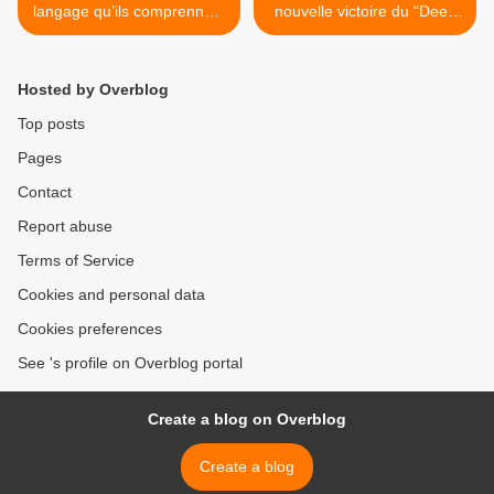
langage qu’ils comprennent
nouvelle victoire du “Deep
(I) : Une nouvelle Naqba ?
State” contre le peuple et
ses représentants >
Hosted by Overblog
Top posts
Pages
Contact
Report abuse
Terms of Service
Cookies and personal data
Cookies preferences
See 's profile on Overblog portal
Create a blog on Overblog
Create a blog