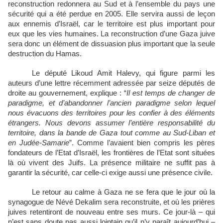
reconstruction redonnera au Sud et à l’ensemble du pays une
sécurité qui a été perdue en 2005. Elle servira aussi de leçon
aux ennemis d’Israël, car le territoire est plus important pour
eux que les vies humaines. La reconstruction d’une Gaza juive
sera donc un élément de dissuasion plus important que la seule
destruction du Hamas.
Le député Likoud Amit Halevy, qui figure parmi les
auteurs d’une lettre récemment adressée par seize députés de
droite au gouvernement, explique : “
Il est temps de changer de
paradigme, et d’abandonner l’ancien paradigme selon lequel
nous évacuons des territoires pour les confier à des éléments
étrangers. Nous devons assumer l’entière responsabilité du
territoire, dans la bande de Gaza tout comme au Sud-Liban et
en Judée-Samarie
”. Comme l’avaient bien compris les pères
fondateurs de l’Etat d’Israël, les frontières de l’Etat sont situées
là où vivent des Juifs. La présence militaire ne suffit pas à
garantir la sécurité, car celle-ci exige aussi une présence civile.
L
e retour au calme à Gaza ne se fera que le jour où la
synagogue de Névé Dekalim sera reconstruite, et où les prières
juives retentiront de nouveau entre ses murs. Ce jour-là – qui
n’est sans doute pas aussi lointain qu’il n’y paraît aujourd’hui –