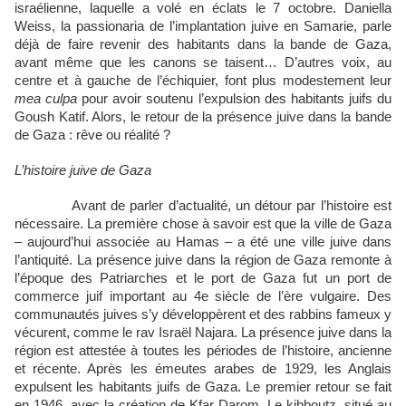
israélienne, laquelle a volé en éclats le 7 octobre. Daniella
Weiss, la passionaria de l’implantation juive en Samarie, parle
déjà de faire revenir des habitants dans la bande de Gaza,
avant même que les canons se taisent… D’autres voix, au
centre et à gauche de l’échiquier, font plus modestement leur
mea culpa
pour avoir soutenu l’expulsion des habitants juifs du
Goush Katif. Alors, le retour de la présence juive dans la bande
de Gaza : rêve ou réalité ?
L’histoire juive de Gaza
Avant de parler d’actualité, un détour par l’histoire est
nécessaire. La première chose à savoir est que la ville de Gaza
– aujourd’hui associée au Hamas – a été une ville juive dans
l’antiquité. La présence juive dans la région de Gaza remonte à
l’époque des Patriarches et le port de Gaza fut un port de
commerce juif important au 4e siècle de l’ère vulgaire. Des
communautés juives s’y développèrent et des rabbins fameux y
vécurent, comme le rav Israël Najara. La présence juive dans la
région est attestée à toutes les périodes de l’histoire, ancienne
et récente. Après les émeutes arabes de 1929, les Anglais
expulsent les habitants juifs de Gaza. Le premier retour se fait
en 1946, avec la création de Kfar Darom. Le kibboutz, situé au