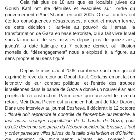
Cela fait plus de 18 ans que les localités juives du
Goush Katif ont été détruites et évacuées sur l’ordre du
gouvernement d’Ariel Sharon, en août 2005. On sait quelles ont
été les conséquences désastreuses, à court et moyen terme,
de cette décision : l’arrivée au pouvoir du Hamas, la
transformation de Gaza en base terroriste, qui a fait vivre Israël
sous la menace de ses missiles depuis plus de quinze ans,
jusqu’à la date fatidique du 7 octobre dernier, où l’illusion
mortelle du “désengagement” nous a explosé à la figure, au
sens propre et au sens figuré.
Depuis le mois d’août 2005, nombreux sont ceux qui ont
exprimé le rêve du retour au Goush Katif. Certains en ont fait un
leitmotiv de leur combat politique, et l’entrée des troupes
israéliennes dans la bande de Gaza a donné un nouvel élan aux
projets de reconstruction. Parmi ceux qui caressent le rêve du
retour, Meir Dana-Picard est un ancien habitant de Kfar Darom.
Dans une interview au journal
Besheva
, il déclarait le 12 octobre
:
“Israël doit reprendre le contrôle de l’ensemble du territoire. Il
faut aussi changer l’appellation de la bande de Gaza, pour
qu’elle devienne une partie du Néguev occidental. Ensuite, il faut
y créer plusieurs villes juives de la taille d’Ashkélon et d’Ofakim,
qui serviront de monuments vivants en souvenir du