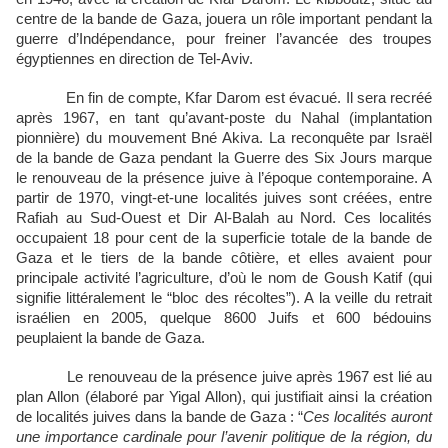
centre de la bande de Gaza, jouera un rôle important pendant la
guerre d’Indépendance, pour freiner l’avancée des troupes
égyptiennes en direction de Tel-Aviv.
En fin de compte, Kfar Darom est évacué. Il sera recréé
après 1967, en tant qu’avant-poste du Nahal (implantation
pionnière) du mouvement Bné Akiva. La reconquête par Israël
de la bande de Gaza pendant la Guerre des Six Jours marque
le renouveau de la présence juive à l’époque contemporaine. A
partir de 1970, vingt-et-une localités juives sont créées, entre
Rafiah au Sud-Ouest et Dir Al-Balah au Nord. Ces localités
occupaient 18 pour cent de la superficie totale de la bande de
Gaza et le tiers de la bande côtière, et elles avaient pour
principale activité l’agriculture, d’où le nom de Goush Katif (qui
signifie littéralement le “bloc des récoltes”). A la veille du retrait
israélien en 2005, quelque 8600 Juifs et 600 bédouins
peuplaient la bande de Gaza.
Le renouveau de la présence juive après 1967 est lié au
plan Allon (élaboré par Yigal Allon), qui justifiait ainsi la création
de localités juives dans la bande de Gaza : “
Ces localités auront
une importance cardinale pour l’avenir politique de la région, du