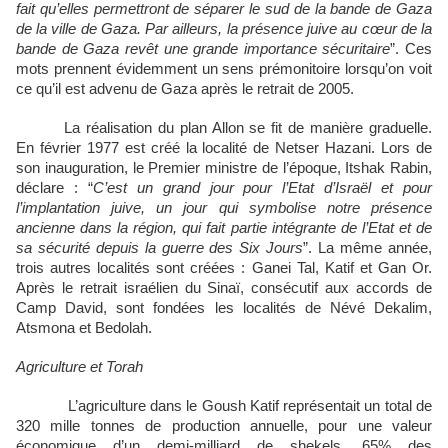
fait qu’elles permettront de séparer le sud de la bande de Gaza
de la ville de Gaza. Par ailleurs, la présence juive au cœur de la
bande de Gaza revêt une grande importance sécuritaire
”. Ces
mots prennent évidemment un sens prémonitoire lorsqu’on voit
ce qu’il est advenu de Gaza après le retrait de 2005.
La réalisation du plan Allon se fit de manière graduelle.
En février 1977 est créé la localité de Netser Hazani. Lors de
son inauguration, le Premier ministre de l’époque, Itshak Rabin,
déclare : “
C’est un grand jour pour l’Etat d’Israël et pour
l’implantation juive, un jour qui symbolise notre présence
ancienne dans la région, qui fait partie intégrante de l’Etat et de
sa sécurité depuis la guerre des Six Jours
”. La même année,
trois autres localités sont créées : Ganei Tal, Katif et Gan Or.
Après le retrait israélien du Sinaï, consécutif aux accords de
Camp David, sont fondées les localités de Névé Dekalim,
Atsmona et Bedolah.
Agriculture et Torah
L’agriculture dans le Goush Katif représentait un total de
320 mille tonnes de production annuelle, pour une valeur
économique d’un demi-milliard de shekels. 65% des