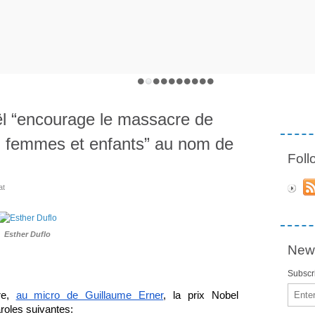
ël “encourage le massacre de
, femmes et enfants” au nom de
Fol
at
Esther Duflo
News
Subscri
Email
e, 
au micro de Guillaume Erner
, la prix Nobel 
roles suivantes: 