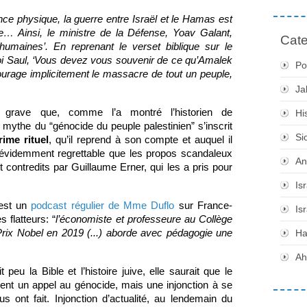
nce physique, la guerre entre Israël et le Hamas est 
e… Ainsi, le ministre de la Défense, Yoav Galant, 
Cate
umaines’. En reprenant le verset biblique sur le 
roi Saul, ‘Vous devez vous souvenir de ce qu’Amalek 
Po
urage implicitement le massacre de tout un peuple, 
Ja
s grave que, comme l’a montré l’historien de 
Hi
l’antisémitisme Pierre-André Taguieff, le mythe du “génocide du peuple palestinien” s’inscrit 
Si
rime rituel
, qu’il reprend à son compte et auquel il 
t évidemment regrettable que les propos scandaleux 
An
t contredits par Guillaume Erner, qui les a pris pour 
Is
est un 
podcast régulier de Mme Duflo
 sur France-
Is
 flatteurs: “
l’économiste et professeure au Collège 
Prix Nobel en 2019 (...) aborde avec pédagogie une 
H
Ah
peu la Bible et l’histoire juive, elle saurait que le 
ment un appel au génocide, mais une injonction à se 
ont fait. Injonction d’actualité, au lendemain du 