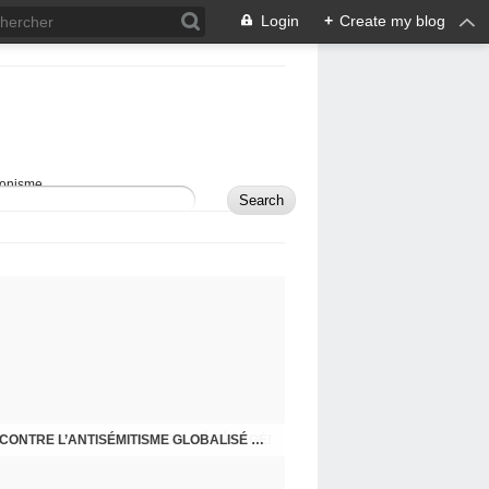
Login
+
Create my blog
sionisme.
RAPPEL - MON BLOG A DÉMÉNAGÉ!
COMMENT DÉFENDRE ISRAËL ET LUTTER CONTRE L’ANTISÉMITISME GLOBALISÉ À L’ÈRE DES RÉSEAUX SOCIAUX?