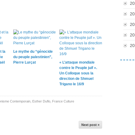
20
20
20
20
20
t la
Le mythe du “génocide
ée
du peuple palestinien”,
aël
Pierre Lurçat
« L’attaque mondiale
contre le Peuple juif ».
Un Colloque sous la
direction de Shmuel
Trigano le 16/9
ionisme Contemporain
,
Esther Duflo
,
France Culture
Next post »