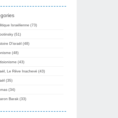
gories
litique Israélienne
(73)
botinsky
(51)
stoire D'israël
(48)
onisme
(48)
tisionisme
(43)
raël, Le Rêve Inachevé
(43)
raël
(35)
amas
(34)
aron Barak
(33)