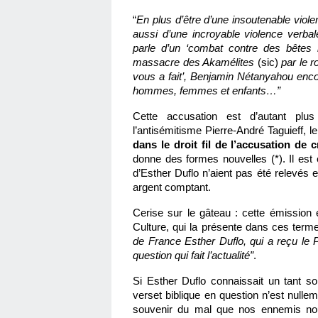
“
En plus d’être d’une insoutenable viole
aussi d’une incroyable violence verbal
parle d’un ‘combat contre des bêtes h
massacre des Akamélites 
(sic)
 par le 
vous a fait’, Benjamin Nétanyahou enco
hommes, femmes et enfants…”
Cette accusation est d’autant plu
dans le droit fil de l’accusation de c
donne des formes nouvelles (*)
. Il es
d’Esther Duflo n’aient pas été relevés e
argent comptant. 
Cerise sur le gâteau : cette émission 
Culture, qui la présente dans ces termes
de France Esther Duflo, qui a reçu le 
question qui fait l’actualité”
.
Si Esther Duflo connaissait un tant soit 
verset biblique en question n’est nulle
souvenir du mal que nos ennemis nous 