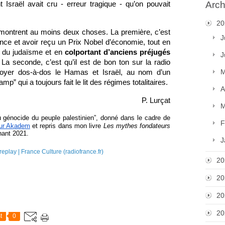
Arch
raël avait cru - erreur tragique - qu’on pouvait 
20
ontrent au moins deux choses. La première, c’est 
J
ce et avoir reçu un Prix Nobel d’économie, tout en 
t du judaïsme et en 
colportant d’anciens préjugés 
J
 La seconde, c’est qu’il est de bon ton sur la radio 
M
nvoyer dos-à-dos le Hamas et Israël, au nom d’un 
mp” qui a toujours fait le lit des régimes totalitaires.
A
P. Lurçat
M
 génocide du peuple palestinien”, donné dans le cadre de 
F
sur Akadem
 et repris dans mon livre 
Les mythes fondateurs 
phant 2021.
J
replay | France Culture (radiofrance.fr)
20
20
20
20
t
0