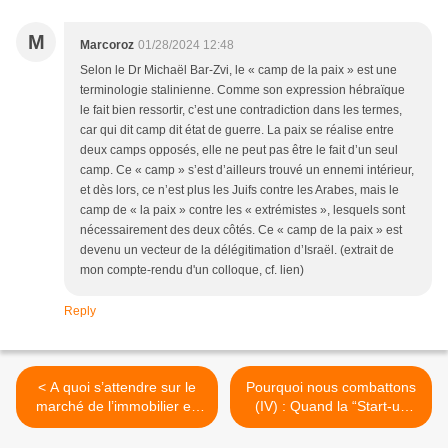
M
Marcoroz
01/28/2024 12:48
Selon le Dr Michaël Bar-Zvi, le « camp de la paix » est une
terminologie stalinienne. Comme son expression hébraïque
le fait bien ressortir, c’est une contradiction dans les termes,
car qui dit camp dit état de guerre. La paix se réalise entre
deux camps opposés, elle ne peut pas être le fait d’un seul
camp. Ce « camp » s’est d’ailleurs trouvé un ennemi intérieur,
et dès lors, ce n’est plus les Juifs contre les Arabes, mais le
camp de « la paix » contre les « extrémistes », lesquels sont
nécessairement des deux côtés. Ce « camp de la paix » est
devenu un vecteur de la délégitimation d’Israël. (extrait de
mon compte-rendu d'un colloque, cf. lien)
Reply
< A quoi s’attendre sur le
Pourquoi nous combattons
marché de l’immobilier en
(IV) : Quand la “Start-up
Israël? par Pierre Lurçat,
nation” fait son “restart”
Century21 Jérusalem
Pierre Lurçat >