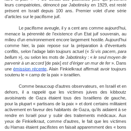
leurs compatriotes, dénoncé par Jabotinsky en 1929, est resté
présent en Israël depuis 100 ans. Premier volet d’une série
d’articles sur le pacifisme juif.
Le pacifisme aveugle, il y a cent ans comme aujourd’hui,
menace la pérennité de l’existence d’un Etat juif souverain, au
milieu d’un environnement encore largement hostile. Aujourd’hui
comme hier, la paix repose sur la préparation à d’éventuels
conflits, selon l’adage latin toujours actuel («
Si vis pacem, para
bellum
»), ou selon les mots de Jabotinsky : «
le seul moyen de
parvenir à un accord
[de paix]
est d’ériger un mur de fer
». Dans
une
émission récente
, Alain Finkielkraut affirmait avoir toujours
soutenu le « camp de la paix » israélien.
Comme beaucoup d’autres observateurs, en Israël et en
dehors, il a rappelé que les victimes juives des kibboutz
avoisinants de Gaza étaient tous des Israéliens de gauche,
pour la plupart « partisans de la paix » et dont certains militaient
activement en faveur des habitants de Gaza, qu’ils aidaient à se
rendre en Israël pour y subir des traitements médicaux. Aux
yeux de Finkielkraut, comme d’autres, le fait que les victimes
du Hamas étaient pacifistes en faisait apparemment des « bons