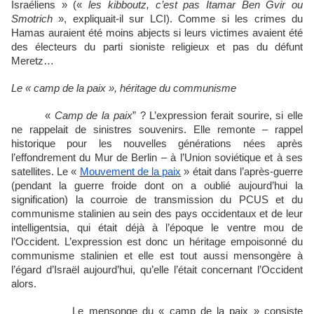
Israéliens » («
les kibboutz, c’est pas Itamar Ben Gvir ou
Smotrich
», expliquait-il sur LCI). Comme si les crimes du
Hamas auraient été moins abjects si leurs victimes avaient été
des électeurs du parti sioniste religieux et pas du défunt
Meretz…
Le « camp de la paix », héritage du communisme
«
Camp de la paix
” ? L’expression ferait sourire, si elle
ne rappelait de sinistres souvenirs. Elle remonte – rappel
historique pour les nouvelles générations nées après
l’effondrement du Mur de Berlin – à l’Union soviétique et à ses
satellites. Le «
Mouvement de la paix
» était dans l’après-guerre
(pendant la guerre froide dont on a oublié aujourd’hui la
signification) la courroie de transmission du PCUS et du
communisme stalinien au sein des pays occidentaux et de leur
intelligentsia, qui était déjà à l’époque le ventre mou de
l’Occident. L’expression est donc un héritage empoisonné du
communisme stalinien et elle est tout aussi mensongère à
l’égard d’Israël aujourd’hui, qu’elle l’était concernant l’Occident
alors.
Le mensonge du « camp de la paix » consiste