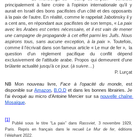
principalement à faire croire à l’opinion internationale qu’il y
aurait en Israël des bons pacifistes d’un côté et des opposants
à la paix de l’autre. En réalité, comme le rappelait Jabotinsky il y
a cent ans, en répondant aux pacifistes de son temps, «
La paix
avec les Arabes est certes nécessaire, et il est vain de mener
une campagne de propagande à cet effet parmi les Juifs. Nous
aspirons tous, sans aucune exception, à la paix
». Toutefois,
comme il l’écrivait dans son fameux article « Le mur de fer », la
question d’un règlement pacifique du conflit dépend
exclusivement de l’attitude arabe. Propos qui demeurent d’une
brûlante actualité jusqu’à ce jour. (
à suivre…
)
P. Lurçat
NB
Mon nouveau livre, 
Face à l’opacité du monde
, est 
disponible sur 
Amazon
, 
B.O.D
 et dans les bonnes librairies. Je 
l’ai évoqué au micro d’Antoine Mercier sur sa 
nouvelle chaîne 
Mosaïque
.
[1]
Publié sous le titre “La paix” dans
Rassviet
, 3 novembre 1929,
Paris. Repris en français dans le recueil
Le Mur de fer
, éditions
l’éléphant 2022.