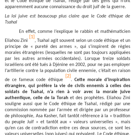
et le Code éthique de Tsahal, rédigé par des gens qui n’ont
apparemment aucune connaissance du droit juif de la guerre.
La loi juive est beaucoup plus claire que le Code éthique de
Tsahal
En effet, comme l’explique le rabbin et mathématicien
[1]
Eliahou Zini
, Tsahal agit souvent selon un code éthique et un
principe de « pureté des armes », qui s’inspirent de règles
morales étrangères (lesquelles ne sont pas toujours appliquées
par les autres armées occidentales). Lorsque treize soldats
israéliens ont été tués à Djénine en 2002, pour ne pas employer
l’artillerie contre la population civile ennemie, c’était en raison
[2]
de ce fameux code éthique
.
Cette morale d’inspiration
étrangère, qui préfère la vie de civils ennemis à celles des
soldats de Tsahal, n’a rien à voir avec la morale juive
authentique, celle de la Torah
et des prophètes. Eliahou Zini
souligne aussi que le Code éthique de Tsahal, rédigé par une
commission nommée par l’armée et dirigée par un professeur
de philosophie, Asa Kasher, fait tantôt référence à la « tradition
du peuple Juif » et tantôt aux « valeurs universelles », mais
qu’en cas de contradiction entre ces deux sources, ce sont les
valeurs universelles (non juives) qui prévalent. Le Code éthique,