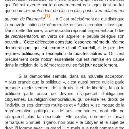
que l'attrait exercé par le gouvernement des juges tient au fait
que ceux-ci «
prétendent de plus en plus parler immédiatement
[1]
au nom de l'humanité
…
» C'est précisément ce qui distingue
la nouvelle notion de démocratie de son acception classique.
Dans cette dernière, la démocratie reposait largement sur l'idée
de
représentation
, en vertu de laquelle le peuple délègue son
pouvoir…
Cette délégation constitue l'essence même du régime
démocratique, qui est comme disait Churchill, « le pire des
régimes politiques, à l'exception de tous les autres ».
Or c'est
précisément cette notion essentielle qui est remise en cause
dans la religion de la démocratie
qui se fait jour actuellement
.
Si la démocratie semble, dans sa nouvelle acception,
« plus grande que la politique », c'est aussi parce qu'elle parle
presque exclusivement de « droits » et de libertés, là où la
politique parle aussi de devoirs civiques.et d'obligations
citoyennes. La religion démocratique, qui célèbre les droits de
l'individu et ses identités multiples et « fluides », se moque de la
représentation politique et de ses contraintes, dont elle ne
comprend plus la nécessité. Elle exalte, comme le faisait
remarquer Shmuel Trigano, non plus « le citoyen et le sujet de
droit, l’Homme avec un grand H » mais « le petit homme avec