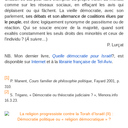
comme sur les réseaux sociaux, en effaçant les avis qui
déplaisent ou qui fâchent. La vieille démocratie, avec son
parlement,
ses débats et son alternance de coalitions élues par
le peuple
, est donc logiquement synonyme de passéisme ou de
réaction. Qui se soucie encore de la majorité, quand sont
exaltés constamment les seuls droits des minorités et ceux de
l’individu ? (
À suivre…
)
P. Lurçat
NB. Mon dernier livre,
Quelle démocratie pour Israël
?, est
disponible sur
Internet
et à la
librairie française de Tel-Aviv
.
[1]
P. Manent,
Cours familier de philosophie politique
, Fayard 2001, p.
310.
[2]
S. Trigano, « Démocratie ou théocratie judiciaire ? », Menora.info
16.3.23.