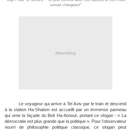
"Gay Pride" à Tel-Aviv : "le petit homme avec son identité et son choix
sexuel changeant"
Advertising
Le voyageur qui arrive à Tel Aviv par le train et descend
à la station Ha-Shalom est accueilli par un immense panneau
qui orne la façade du Beit Ha-Itonout, portant ce slogan : « La
démocratie est plus grande que la politique ». Pour l'observateur
nourri de philosophie politique classique, ce slogan peut