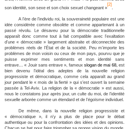
[2]
son identité, son sexe et son choix sexuel changeant »
.
A l'ère de l'individu roi, la souveraineté populaire est une
idée considérée comme obsolète et comme appartenant à un
passé révolu. Le désaveu pour la démocratie traditionnelle
apparaît donc comme tout à fait compatible avec l'exaltation
d'une « démocratie » largement abstraite et déconnectée des
problèmes réels de l'État et de la société. Peu m'importe les
problèmes de mon voisin ou ceux de mon pays, pourvu que je
puisse exprimer mes sentiments et mon identité sans
entrave… « Jouir sans entrave », fameux
slogan de mai 68,
est
bien devenu l'idéal des adeptes de la nouvelle religion
progressiste et démocratique, comme cela apparaît au grand
jour pendant le « mois de la fierté » qui s’est ouvert la semaine
passée à Tel-Aviv. La religion de la « démocratie » est aussi,
nous le constatons jour après jour, un culte du moi, de l'identité
sexuelle arborée comme un étendard et de l'égoïsme individuel.
De même, dans la nouvelle religion progressiste et
« démocratique », il n'y a plus de place pour le débat
authentique ou pour la confrontation des idées et des opinions.
Chacun se bat pour faire triompher sa propre vision du monde,