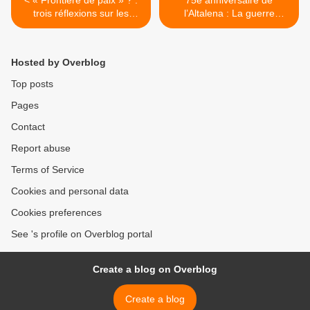
trois réflexions sur les
l’Altalena : La guerre
relations israélo-
fratricide au cœur de
égyptiennes Pierre Lurçat
l’idéologie du camp
“progressiste” en Israël >
Hosted by Overblog
Top posts
Pages
Contact
Report abuse
Terms of Service
Cookies and personal data
Cookies preferences
See 's profile on Overblog portal
Create a blog on Overblog
Create a blog