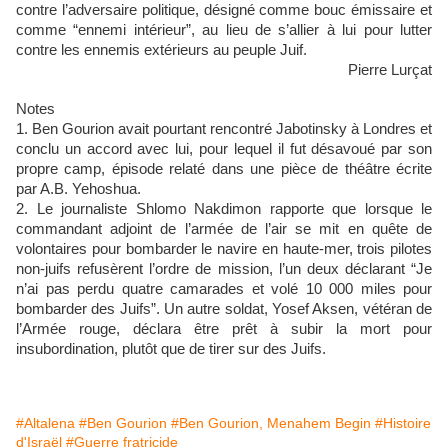
contre l’adversaire politique, désigné comme bouc émissaire et
comme “ennemi intérieur”, au lieu de s’allier à lui pour lutter
contre les ennemis extérieurs au peuple Juif.
Pierre Lurçat
Notes
1. Ben Gourion avait pourtant rencontré Jabotinsky à Londres et
conclu un accord avec lui, pour lequel il fut désavoué par son
propre camp, épisode relaté dans une pièce de théâtre écrite
par A.B. Yehoshua.
2. Le journaliste Shlomo Nakdimon rapporte que lorsque le
commandant adjoint de l’armée de l’air se mit en quête de
volontaires pour bombarder le navire en haute-mer, trois pilotes
non-juifs refusèrent l’ordre de mission, l’un deux déclarant “Je
n’ai pas perdu quatre camarades et volé 10 000 miles pour
bombarder des Juifs”. Un autre soldat, Yosef Aksen, vétéran de
l’Armée rouge, déclara être prêt à subir la mort pour
insubordination, plutôt que de tirer sur des Juifs.
#Altalena
#Ben Gourion
#Ben Gourion, Menahem Begin
#Histoire
d'Israël
#Guerre fratricide