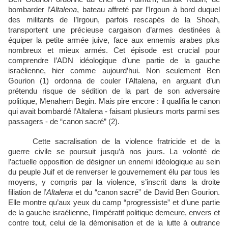
bombarder l’
Altalena
, bateau affreté par l’Irgoun à bord duquel
des militants de l’Irgoun, parfois rescapés de la Shoah,
transportent une précieuse cargaison d’armes destinées à
équiper la petite armée juive, face aux ennemis arabes plus
nombreux et mieux armés. Cet épisode est crucial pour
comprendre l’ADN idéologique d’une partie de la gauche
israélienne, hier comme aujourd’hui. Non seulement Ben
Gourion (1) ordonna de couler l’Altalena, en arguant d’un
prétendu risque de sédition de la part de son adversaire
politique, Menahem Begin. Mais pire encore : il qualifia le canon
qui avait bombardé l’Altalena - faisant plusieurs morts parmi ses
passagers - de “canon sacré” (2).
Cette sacralisation de la violence fratricide et de la
guerre civile se poursuit jusqu’à nos jours. La volonté de
l’actuelle opposition de désigner un ennemi idéologique au sein
du peuple Juif et de renverser le gouvernement élu par tous les
moyens, y compris par la violence, s’inscrit dans la droite
filiation de l’
Altalena
et du “canon sacré” de David Ben Gourion.
Elle montre qu’aux yeux du camp “progressiste” et d’une partie
de la gauche israélienne, l’impératif politique demeure, envers et
contre tout, celui de la démonisation et de la lutte à outrance