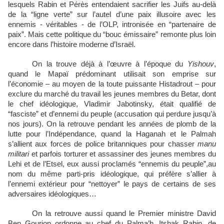
lesquels Rabin et Pérès entendaient sacrifier les Juifs au-delà
de la “ligne verte” sur l’autel d’une paix illusoire avec les
ennemis - véritables - de l’OLP, intronisée en “partenaire de
paix”. Mais cette politique du “bouc émissaire” remonte plus loin
encore dans l’histoire moderne d’Israël.
On la trouve déjà à l’œuvre à l’époque du
Yishouv
,
quand le Mapaï prédominant utilisait son emprise sur
l’économie – au moyen de la toute puissante Histadrout – pour
exclure du marché du travail les jeunes membres du Betar, dont
le chef idéologique, Vladimir Jabotinsky, était qualifié de
“fasciste” et d’ennemi du peuple (accusation qui perdure jusqu’à
nos jours). On la retrouve pendant les années de plomb de la
lutte pour l’Indépendance, quand la Haganah et le Palmah
s’allient aux forces de police britanniques pour chasser
manu
militari
et parfois torturer et assassiner des jeunes membres du
Lehi et de l’Etsel, eux aussi proclamés “ennemis du peuple”,au
nom du même parti-pris idéologique, qui préfère s’allier à
l’ennemi extérieur pour “nettoyer” le pays de certains de ses
adversaires idéologiques…
On la retrouve aussi quand le Premier ministre David
Ben Gourion ordonne au chef du Palma’h, Itshak Rabin, de