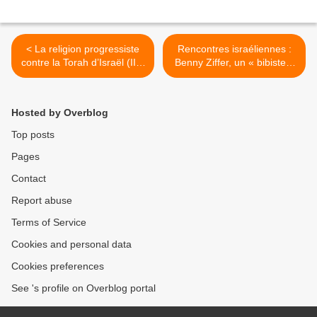
< La religion progressiste
Rencontres israéliennes :
contre la Torah d’Israël (II) :
Benny Ziffer, un « bibiste »
Démocratie politique ou «
au journal Haaretz >
religion démocratique » ?
Hosted by Overblog
Top posts
Pages
Contact
Report abuse
Terms of Service
Cookies and personal data
Cookies preferences
See 's profile on Overblog portal