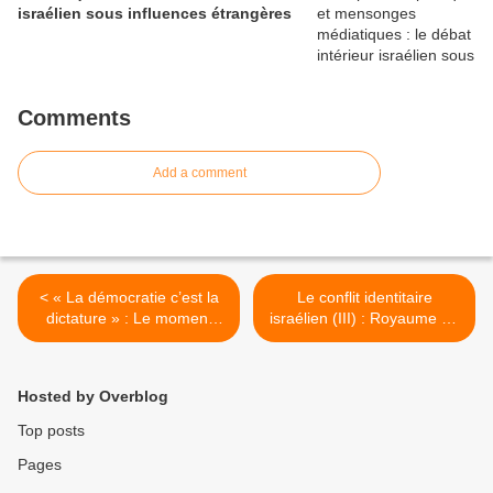
israélien sous influences étrangères
Comments
Add a comment
< « La démocratie c’est la
Le conflit identitaire
dictature » : Le moment
israélien (III) : Royaume de
orwellien de la politique
David ou République de
israélienne, Pierre Lurçat
Galaad ? >
Hosted by Overblog
Top posts
Pages