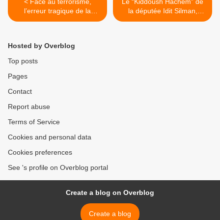
< Face au terrorisme,
Le “Kiddoush Hachem” de
l’erreur tragique de la
la députée Idit Silman,
justice israélienne, Pierre
Pierre Lurçat >
Lurçat
Hosted by Overblog
Top posts
Pages
Contact
Report abuse
Terms of Service
Cookies and personal data
Cookies preferences
See 's profile on Overblog portal
Create a blog on Overblog
Create a blog