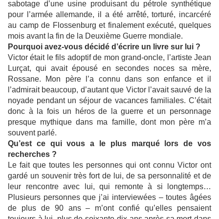
sabotage d’une usine produisant du pétrole synthétique 
pour l’armée allemande, il a été arrêté, torturé, incarcéré 
au camp de Flossenburg et finalement exécuté, quelques 
mois avant la fin de la Deuxième Guerre mondiale.
Pourquoi avez-vous décidé d’écrire un livre sur lui ?
Victor était le fils adoptif de mon grand-oncle, l’artiste Jean 
Lurçat, qui avait épousé en secondes noces sa mère, 
Rossane. Mon père l’a connu dans son enfance et il 
l’admirait beaucoup, d’autant que Victor l’avait sauvé de la 
noyade pendant un séjour de vacances familiales. C’était 
donc à la fois un héros de la guerre et un personnage 
presque mythique dans ma famille, dont mon père m’a 
souvent parlé.
Qu’est ce qui vous a le plus marqué lors de vos 
recherches ?
Le fait que toutes les personnes qui ont connu Victor ont 
gardé un souvenir très fort de lui, de sa personnalité et de 
leur rencontre avec lui, qui remonte à si longtemps… 
Plusieurs personnes que j’ai interviewées – toutes âgées 
de plus de 90 ans – m’ont confié qu’elles pensaient 
toujours à lui, plus de soixante-dix ans après sa mort dans 