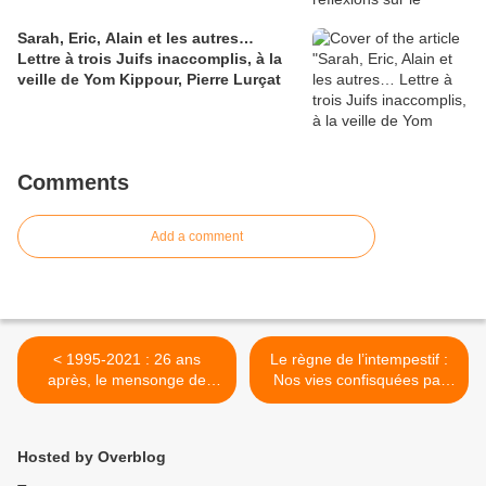
Sarah, Eric, Alain et les autres…
Lettre à trois Juifs inaccomplis, à la
veille de Yom Kippour, Pierre Lurçat
Comments
Add a comment
< 1995-2021 : 26 ans
Le règne de l’intempestif :
après, le mensonge de
Nos vies confisquées par
"l'incitation ayant conduit au
les médias sociaux >
meurtre" toujours vivace
Hosted by Overblog