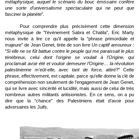
métaphysique, auquel le scénario du bouc émissaire confère 
une sorte d’universalisme spectaculaire qui ne peut que 
fasciner la planète
”
.
Pour comprendre plus précisément cette dimension 
métaphysique de “l’événement Sabra et Chatila”, Eric Marty 
nous invite à lire ce qu’il appelle la “phrase primordiale et 
majeure” de Jean Genet, tirée de son livre 
Un captif amoureux
 : 
“
Si elle ne se fût battue contre le peuple qui me paraissait le plus 
ténébreux, celui dont l’origine se voulait à l’Origine, qui 
proclamait avoir été et vouloir demeurer l’Origine… la révolution 
palestinienne m’eût-elle, avec tant de force, attiré
?
” Cette 
phrase, effectivement, est capitale, parce qu’elle donne la clé de 
compréhension non seulement de l’engagement de Jean Genet, 
qui se livre avec sincérité et lucidité, mais aussi de celui de très 
nombreux autres militants antisionistes. En ce sens, on a pu 
dire que la “chance” des Palestiniens était d’avoir pour 
adversaires les Juifs.