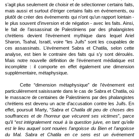
s’agit plus seulement de choisir et de sélectionner certains faits, 
mais aussi et surtout d’ériger certains faits en événements, ou 
plutôt de créer des événements qui n’ont qu’un rapport lointain - 
le plus souvent d’inversion et de négation - avec les faits
. Ainsi, 
le fait de l’assassinat de Palestiniens par des phalangistes 
chrétiens devient l’événement mythique dans lequel Ariel 
Sharon, Tsahal, Israël, voire “les Juifs” sont les coupables de 
ces assassinats. L’événement Sabra et Chatila, selon cette 
analyse, est bien le contraire des faits qui s’y sont déroulés. 
Mais notre nouvelle définition de l’événement médiatique est 
incomplète : il comporte en effet également une dimension 
supplémentaire, métaphysique. 
Cette “dimension métaphysique” de l’événement est 
particulièrement saisissante dans le cas de Sabra et Chatila, où 
le massacre de centaines de Palestiniens par des phalangistes 
chrétiens est devenu un acte d’accusation contre les Juifs. En 
effet, poursuit Marty, “
Sabra et Chatila
dit peu de choses des 
souffrances et de l’horreur que vécurent ses victimes
”, parce 
qu’il “
est intégralement noué à la question juive, en tant qu’elle 
est le lieu auquel sont nouées l’angoisse du Bien et l’angoisse 
du Mal. Sabra et Chatila en ce sens est un événement 