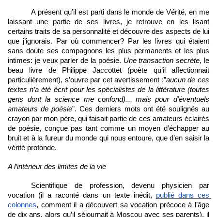
A présent qu’il est parti dans le monde de Vérité, en me 
laissant une partie de ses livres, je retrouve en les lisant 
certains traits de sa personnalité et découvre des aspects de lui 
que j’ignorais. Par où commencer? Par les livres qui étaient 
sans doute ses compagnons les plus permanents et les plus 
intimes: je veux parler de la poésie. 
Une transaction secrète
, le 
beau livre de Philippe Jaccottet (poète qu’il affectionnait 
particulièrement), s’ouvre par cet avertissement :”
aucun de ces 
textes n’a été écrit pour les spécialistes de la littérature (toutes 
gens dont la science me confond)... mais pour d’éventuels 
amateurs de poésie
”. Ces derniers mots ont été soulignés au 
crayon par mon père, qui faisait partie de ces amateurs éclairés 
de poésie, conçue pas tant comme un moyen d’échapper au 
bruit et à la fureur du monde qui nous entoure, que d’en saisir la 
vérité profonde.
A l’intérieur des limites de la vie
Scientifique de profession, devenu physicien par 
vocation (il a raconté dans un texte inédit, 
publié dans ces 
colonnes
, comment il a découvert sa vocation précoce à l’âge 
de dix ans, alors qu’il séjournait à Moscou avec ses parents), il 