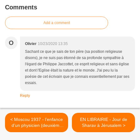
Comments
Add a comment
O
Olivier
10/23/2020 13:35
Sachant ce que je sais de ton père (sa position religieuse
disons), je ne suis pas étonné de sa profonde sympathie à
l'égard de Philippe Jaccottet, ce esprit religieux et sans église
et dont l'Eglise était la nature et le monde. J'ai peu lu la
poésie de cet écrivain que je connais essentiellement par ses
essais.
Reply
< Moscou 1937 - l’enfance
EN LIBRAIRIE - Jour de
d’un physicien (deuxième
Sharav à Jérusalem >
partie) - François Lurçat