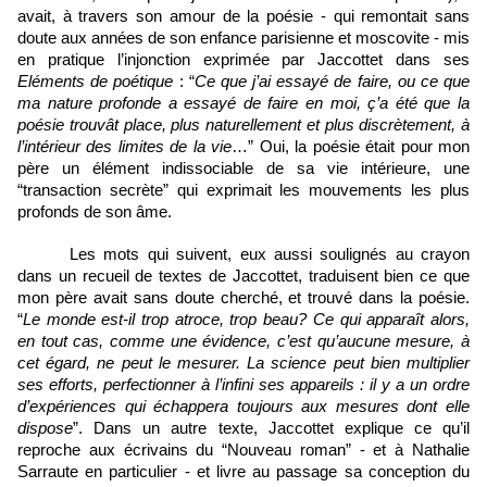
avait, à travers son amour de la poésie - qui remontait sans 
doute aux années de son enfance parisienne et moscovite - mis 
en pratique l’injonction exprimée par Jaccottet dans ses 
Eléments de poétique
 : “
Ce que j’ai essayé de faire, ou ce que 
ma nature profonde a essayé de faire en moi, ç’a été que la 
poésie trouvât place, plus naturellement et plus discrètement, à 
l’intérieur des limites de la vie
…” Oui, la poésie était pour mon 
père un élément indissociable de sa vie intérieure, une 
“transaction secrète” qui exprimait les mouvements les plus 
profonds de son âme.
Les mots qui suivent, eux aussi soulignés au crayon 
dans un recueil de textes de Jaccottet, traduisent bien ce que 
mon père avait sans doute cherché, et trouvé dans la poésie. 
“
Le monde est-il trop atroce, trop beau? Ce qui apparaît alors, 
en tout cas, comme une évidence, c’est qu’aucune mesure, à 
cet égard, ne peut le mesurer. La science peut bien multiplier 
ses efforts, perfectionner à l’infini ses appareils : il y a un ordre 
d’expériences qui échappera toujours aux mesures dont elle 
dispose
”. Dans un autre texte, Jaccottet explique ce qu’il 
reproche aux écrivains du “Nouveau roman” - et à Nathalie 
Sarraute en particulier - et livre au passage sa conception du 