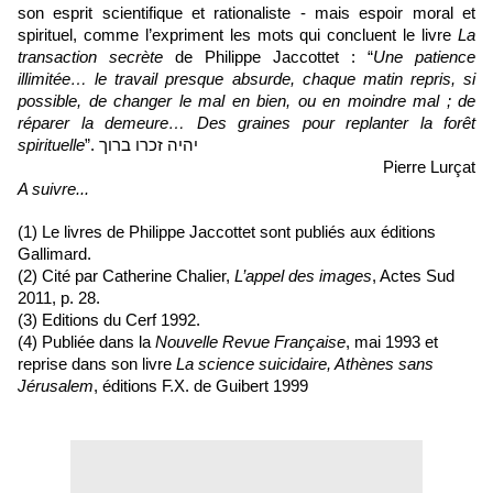
son esprit scientifique et rationaliste - mais espoir moral et 
spirituel, comme l’expriment les mots qui concluent le livre 
La 
transaction secrète
 de Philippe Jaccottet : “
Une patience 
illimitée… le travail presque absurde, chaque matin repris, si 
possible, de changer le mal en bien, ou en moindre mal ; de 
réparer la demeure… Des graines pour replanter la forêt 
spirituelle
”. יהיה זכרו ברוך
Pierre Lurçat
A suivre...
(1) Le livres de Philippe Jaccottet sont publiés aux éditions 
Gallimard.
(2) Cité par Catherine Chalier, 
L’appel des images
, Actes Sud 
2011, p. 28.
(3) Editions du Cerf 1992.
(4) Publiée dans la 
Nouvelle Revue Française
, mai 1993 et 
reprise dans son livre 
La science suicidaire, Athènes sans 
Jérusalem
, éditions F.X. de Guibert 1999