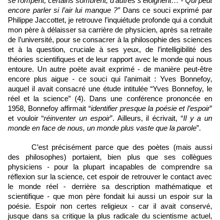
se rompent, certains sombrent, d’autres s’éloignent… - Qui peut 
encore parler si l’air lui manque ?”
 Dans ce souci exprimé par 
Philippe Jaccottet, je retrouve l’inquiétude profonde qui a conduit 
mon père à délaisser sa carrière de physicien, après sa retraite 
de l’université, pour se consacrer à la philosophie des sciences 
et à la question, cruciale à ses yeux, de l’intelligibilité des 
théories scientifiques et de leur rapport avec le monde qui nous 
entoure. Un autre poète avait exprimé - de manière peut-être 
encore plus aigue - ce souci qui l’animait : Yves Bonnefoy, 
auquel il avait consacré une étude intitulée “Yves Bonnefoy, le 
réel et la science” (4). Dans une conférence prononcée en 
1958, Bonnefoy affirmait “
identifier presque la poésie et l’espoir
” 
et vouloir “
réinventer un espoir
”. Ailleurs, il écrivait, “
Il y a un 
monde en face de nous, un monde plus vaste que la parole
”. 
C’est précisément parce que des poètes (mais aussi 
des philosophes) portaient, bien plus que ses collègues 
physiciens - pour la plupart incapables de comprendre sa 
réflexion sur la science, cet espoir de retrouver le contact avec 
le monde réel - derrière sa description mathématique et 
scientifique - que mon père fondait lui aussi un espoir sur la 
poésie. Espoir non certes religieux - car il avait conservé, 
jusque dans sa critique la plus radicale du scientisme actuel, 