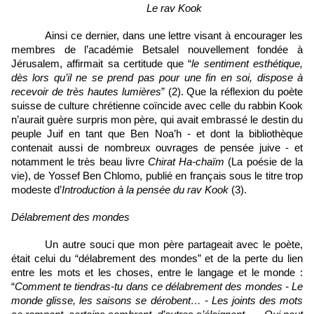
Le rav Kook
Ainsi ce dernier, dans une lettre visant à encourager les 
membres de l’académie Betsalel nouvellement fondée à 
Jérusalem, affirmait sa certitude que “
le sentiment esthétique, 
dès lors qu’il ne se prend pas pour une fin en soi, dispose à 
recevoir de très hautes lumières
” (2). Que la réflexion du poète 
suisse de culture chrétienne coïncide avec celle du rabbin Kook 
n’aurait guère surpris mon père, qui avait embrassé le destin du 
peuple Juif en tant que Ben Noa’h - et dont la bibliothèque 
contenait aussi de nombreux ouvrages de pensée juive - et 
notamment le très beau livre 
Chirat Ha-chaïm 
(La poésie de la 
vie), de Yossef Ben Chlomo, publié en français sous le titre trop 
modeste d’
Introduction à la pensée du rav Kook 
(3).
Délabrement des mondes
Un autre souci que mon père partageait avec le poète, 
était celui du “délabrement des mondes” et de la perte du lien 
entre les mots et les choses, entre le langage et le monde : 
“
Comment te tiendras-tu dans ce délabrement des mondes - Le 
monde glisse, les saisons se dérobent… - Les joints des mots 