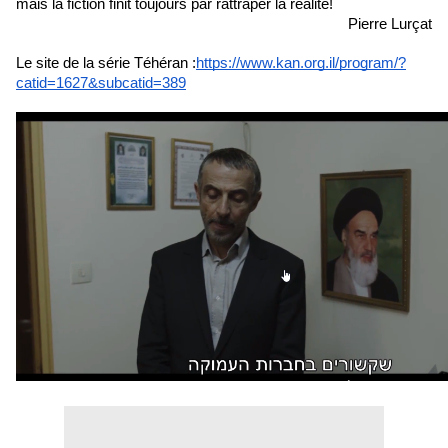
mais la fiction finit toujours par rattraper la réalité!
Pierre Lurçat
Le site de la série Téhéran :
https://www.kan.org.il/program/?
catid=1627&subcatid=389