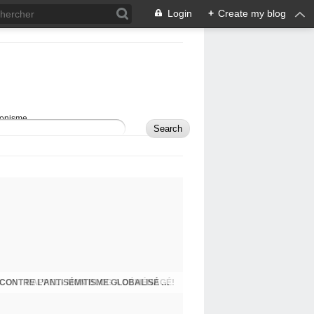
Login
+
Create my blog
sionisme.
RAPPEL - MON BLOG A DÉMÉNAGÉ!