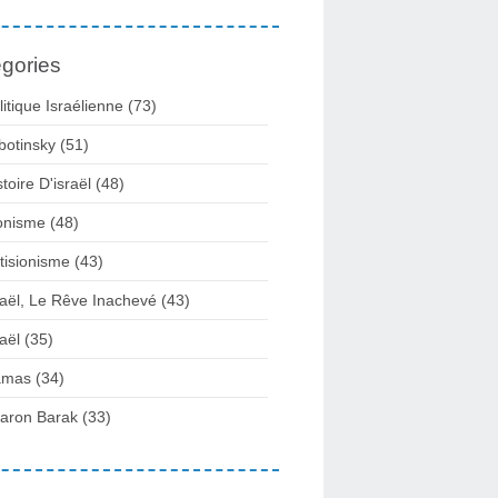
gories
litique Israélienne
(73)
botinsky
(51)
stoire D'israël
(48)
onisme
(48)
tisionisme
(43)
raël, Le Rêve Inachevé
(43)
raël
(35)
amas
(34)
aron Barak
(33)