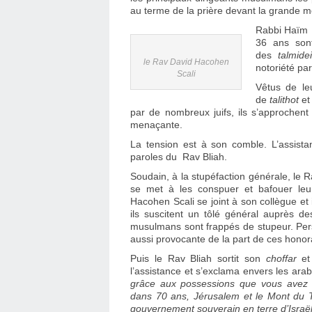
au terme de la prière devant la grande 
Rabbi Haïm 
36 ans sont
des
talmid
le Rav David Hacohen
notoriété pa
Scali
Vêtus de leu
de
talithot
et
par de nombreux juifs, ils s’approchen
menaçante.
La tension est à son comble. L’assistan
paroles du Rav Bliah.
Soudain, à la stupéfaction générale, le 
se met à les conspuer et bafouer leur
Hacohen Scali se joint à son collègue et
ils suscitent un tôlé général auprès de
musulmans sont frappés de stupeur. Perso
aussi provocante de la part de ces honor
Puis le Rav Bliah sortit son
choffar
et
l’assistance et s’exclama envers les arab
grâce aux possessions que vous avez 
dans 70 ans, Jérusalem et le Mont du T
gouvernement souverain en terre d’Israë