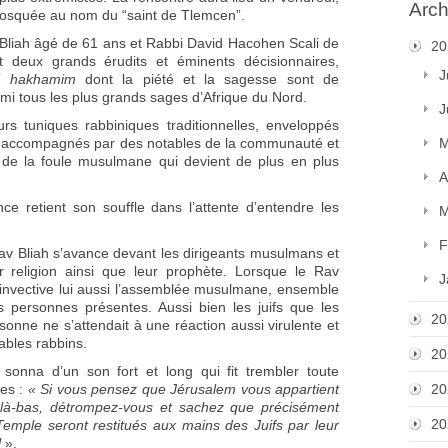
Arch
mosquée au nom du “saint de Tlemcen”.
Bliah âgé de 61 ans et Rabbi David Hacohen Scali de
20
 deux grands érudits et éminents décisionnaires,
J
ei hakhamim
dont la piété et la sagesse sont de
rmi tous les plus grands sages d’Afrique du Nord.
J
rs tuniques rabbiniques traditionnelles, enveloppés
 accompagnés par des notables de la communauté et
M
t de la foule musulmane qui devient de plus en plus
A
ce retient son souffle dans l’attente d’entendre les
M
F
Rav Bliah s’avance devant les dirigeants musulmans et
 religion ainsi que leur prophète. Lorsque le Rav
J
 invective lui aussi l’assemblée musulmane, ensemble
s personnes présentes. Aussi bien les juifs que les
20
nne ne s’attendait à une réaction aussi virulente et
ables rabbins.
20
 sonna d’un son fort et long qui fit trembler toute
es :
« Si vous pensez que Jérusalem vous appartient
20
là-bas, détrompez-vous et sachez que précisément
20
emple seront restitués aux mains des Juifs par leur
l
».