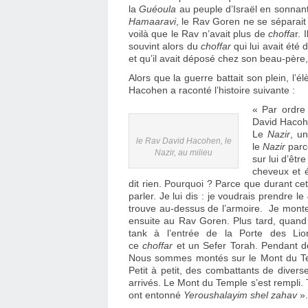
la
Guéoula
au peuple d’Israël en sonnant
Hamaaravi
, le Rav Goren ne se séparait
voilà que le Rav n’avait plus de
choffa
r. 
souvint alors du
choffar
qui lui avait ét
et qu’il avait déposé chez son beau-père,
Alors que la guerre battait son plein, 
Hacohen a raconté l’histoire suivante :
« Par ordre
David Hacoh
Le
Nazir
, un
le Rav David Hacohen, le
le
Nazir
parc
Nazir, au milieu
sur lui d’être
cheveux et é
dit rien. Pourquoi ? Parce que durant cette
parler. Je lui dis : je voudrais prendre le
trouve au-dessus de l’armoire. Je monte
ensuite au Rav Goren. Plus tard, quan
tank à l’entrée de la Porte des Lio
ce
choffar
et un Sefer Torah. Pendant d
Nous sommes montés sur le Mont du Templ
Petit à petit, des combattants de divers
arrivés. Le Mont du Temple s’est rempli. 
ont entonné
Yeroushalayim shel zahav
».