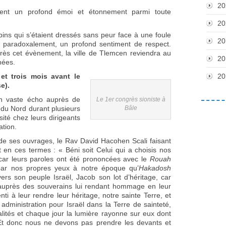
20
rent un profond émoi et étonnement parmi toute
20
ins qui s’étaient dressés sans peur face à une foule
20
, paradoxalement, un profond sentiment de respect.
rès cet évènement, la ville de Tlemcen reviendra au
20
nées.
t trois mois avant le
20
e).
un vaste écho auprès de
Le 1er congrès sioniste à
 du Nord durant plusieurs
Bâle
ité chez leurs dirigeants
ation.
de ses ouvrages, le Rav David Hacohen Scali faisant
it en ces termes : « Béni soit Celui qui a choisis nos
car leurs paroles ont été prononcées avec le
Rouah
par nos propres yeux à notre époque qu’
Hakadosh
ers son peuple Israël, Jacob son lot d’héritage, car
 auprès des souverains lui rendant hommage en leur
i à leur rendre leur héritage, notre sainte Terre, et
 administration pour Israël dans la Terre de sainteté,
lités et chaque jour la lumière rayonne sur eux dont
r. Et donc nous ne devons pas prendre les devants et