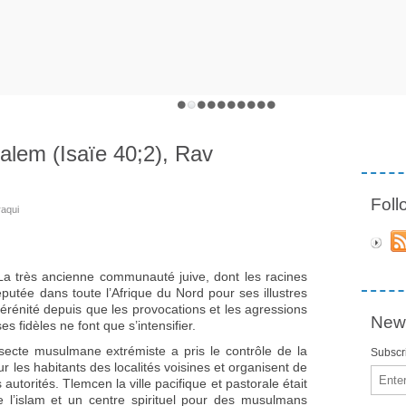
alem (Isaïe 40;2), Rav
Fol
aqui
La très ancienne communauté juive, dont les racines
éputée dans toute l’Afrique du Nord pour ses illustres
sérénité depuis que les provocations et les agressions
News
 fidèles ne font que s’intensifier.
secte musulmane extrémiste a pris le contrôle de la
Subscri
ur les habitants des localités voisines et organisent de
Email
utorités. Tlemcen la ville pacifique et pastorale était
 l’islam et un centre spirituel pour des musulmans