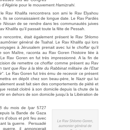
ifs d’Algérie pour le mouvement
Hamizrahi
.
 le Rav Khalifa rencontrera son ami le Rav Elyahou
. Ils se connaissaient de longue date. Le Rav Pardès
e
Nissan
de se rendre dans les communautés juives
v Khalifa qu’il passait toute la fête de Pessah.
te rencontre, était également présent le Rav Shlomo
aumônier général de Tsahal. Le Rav Khalifa qui lors
voyages à Jérusalem prenait avec lui le
choffar
qu’il
e son Maître, raconta au Rav Goren l’histoire liée à
Le Rav Goren en fut très impressionné. A la fin de
écision de remettre ce
choffar
comme présent au Rav
 tant que Rav à la tête du Rabbinat militaire de l’Etat
ir
“. Le Rav Goren fut très ému de recevoir ce présent
 remettra en dépôt chez son beau-père, le
Nazir
qui lui
galement avait fait sien des comportements de piété et
ue restait cloitré à son domicile depuis la chute de la
 sortir en dehors de son domicile jusqu’à la Libération de
28 du mois de
Iyar
5727
depuis la Bande de Gaza
rs d’obus et prit feu avec
Le Rav Shlomo Goren,
dant la guerre. Persuadé
aumonier général de
guerre, il annoncerait