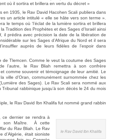
nt où il sortira et brillera en vertu du décret »
s en 1935, le Rav David Hacohen Scali publiera dans
res un article intitulé « elle se hâte vers son terme ».
ra le temps où ‘l’éclat de la lumière sortira et brillera
la Tradition des Prophètes et des Sages d’Israël ainsi
d
, il prédira avec précision la date de la libération de
nsidérable sur les Sages d’Afrique du Nord et il sera
insuffler auprès de leurs fidèles de l’espoir dans
ille de Tlemcen. Comme le veut la coutume des Sages
 de l’autre, le Rav Bliah remettra à son confrère
 comme souvenir et témoignage de leur amitié. Le
 la ville d’Oran, communément surnommée chez les
(Lumière des Sages). Le Rav Scali sera nommé aux
u Tribunal rabbinique jusqu’à son décès le 24 du mois
iple, le Rav David Ibn Khalifa fut nommé grand rabbin
e, ce dernier se rendra à
de son Maître. À cette
ffar
du Rav Bliah. Le Rav
le Rav David Ibn Khalifa
 d’Algérie, était sioniste
mbreuses fois au Congrès