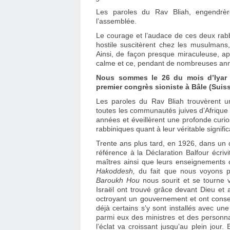
Les paroles du Rav Bliah, engendrè
l’assemblée.
Le courage et l’audace de ces deux rabb
hostile suscitèrent chez les musulmans
Ainsi, de façon presque miraculeuse, ap
calme et ce, pendant de nombreuses an
Nous sommes le 26 du mois d’Iyar e
premier congrès sioniste à Bâle (Suiss
Les paroles du Rav Bliah trouvèrent 
toutes les communautés juives d’Afrique
années et éveillèrent une profonde curios
rabbiniques quant à leur véritable signific
Trente ans plus tard, en 1926, dans un 
référence à la Déclaration Balfour écriv
maîtres ainsi que leurs enseignements 
Hakoddesh,
du fait que nous voyons 
Baroukh Hou
nous sourit et se tourne v
Israël ont trouvé grâce devant Dieu et
octroyant un gouvernement et ont consent
déjà certains s’y sont installés avec une
parmi eux des ministres et des personna
l’éclat va croissant jusqu’au plein jou