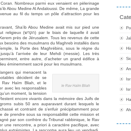
u Coran. Nombreux parmi eux venaient en pèlerinage
ha’ib Abou Medine Al Andaloussi. De même, La grande
enue au fil du temps un pôle d’attraction pour les
Cate
.
ravant, Sha’ib Abou Medine avait mis sur pied une
Po
ar le biais de laquelle il avait
n Kerem près de Jérusalem. Tous les revenus de cette
Ja
aux besoins des musulmans du Maghreb installés dans
 Temple, la Porte des Maghrébins, sous le règne du
Hi
usqu’à l’arrivée de leur Mehdi (messie). Les très
Si
permirent, entre autre, d’acheter un grand édifice à
 lieu éminemment sacré pour les musulmans.
An
dangers qui menacent la
otables décident de se
Is
le Rav Haïm Bliah, et le
le Rav Haïm Bliah
er avec les responsables
Is
 qu’un moment, la tension
estent encore vivants dans la mémoire des Juifs de
H
roms subis 50 ans auparavant durant lesquels le
chassé et contraint de s’enfuir précipitamment pour
Ah
e de prendre sous sa responsabilité cette mission et
agné par son confrère du Tribunal rabbinique, le Rav
er une rencontre, a priori à caractère pacifique, avec
plus extrémistes. La rencontre aura lieu un vendredi,