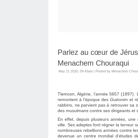
Parlez au cœur de Jérus
Menachem Chouraqui
May 21 2020, 09:43am
|
Posted by Menachem Chour
Tlemcen, Algérie, l’année 5657 (1897). 
remontent à l’époque des
Guéonim
et r
rabbins, ne parvient pas à retrouver sa 
des musulmans contre ses dirigeants et ses
En effet, depuis plusieurs années, une 
ville. Ses adeptes font régner la terreur s
nombreuses rebellions armées contre les a
devenue un centre mondial d’études de