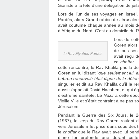
Sioniste à la tête d’une délégation de ju
Lors de l’un de ses voyages en Israël,
Pardès, alors Grand rabbin de Jérusalem
avait coutume chaque année au mois d
d’Afrique du Nord. C’est au domicile du Ra
Lors de cet
Goren alors 
de tous ses 
le Rav Elyahou Pardès
avait reçu d
ce
choffar
. 
cette rencontre, le Rav Khalifa pris la d
Goren en lui disant “
que seulement lui, en
hébreu renouvelé était digne de le déten
singulier et dit au Rav Khalifa qu’il le
aussi s’appelait David Hacohen, et qui é
d’extrême sainteté. Le
Nazir
a cette époq
Vieille Ville et s’était contraint à ne pas
Jérusalem.
Pendant la Guerre des Six Jours, le 
(1967), la jeep du Rav Goren roulant 
vers Jérusalem fut prise dans sous des ti
le
choffar
que le Rav avait avec lui pen
d’une foi profonde que durant cette 