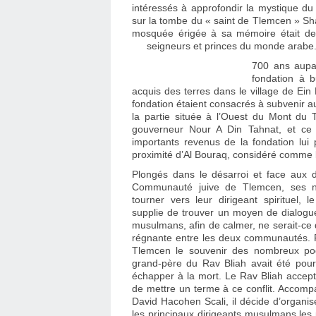
intéressés à approfondir la mystique d
sur la tombe du « saint de Tlemcen » S
mosquée érigée à sa mémoire était dev
seigneurs et princes du monde arabe
700 ans aupa
fondation à but religieux (הקדש) p
acquis des terres dans le village de Ei
fondation étaient consacrés à subvenir 
la partie située à l’Ouest du Mont du
gouverneur Nour A Din Tahnat, et ce j
importants revenus de la fondation lui 
proximité d’Al Bouraq, considéré comme
Plongés dans le désarroi et face aux 
Communauté juive de Tlemcen, ses n
tourner vers leur dirigeant spirituel, 
supplie de trouver un moyen de dialogu
musulmans, afin de calmer, ne serait-ce
régnante entre les deux communautés. R
Tlemcen le souvenir des nombreux pog
grand-père du Rav Bliah avait été pour
échapper à la mort. Le Rav Bliah accept
de mettre un terme à ce conflit. Accomp
David Hacohen Scali, il décide d’organis
les principaux dirigeants musulmans les 