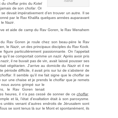
Tsahal
 du choffar près du
Kotel
 jamais de son
chofar
. Or
Il se devait impérativement d’en trouver un autre. Il se
é donné par le Rav Khalifa quelques années auparavant
 le
Nazir
.
l’élève et aide de camp du Rav Goren, le Rav Menahem
 du Rav Goren je roule chez son beau-père le Rav
en, le
Nazir
, un des principaux disciples du Rav Kook.
e figure particulièrement passionnante. On l’appelait
e qu’il se comportait comme un
nazir.
Après avoir pris
nazir
, il ne buvait pas de vin, avait laissé pousser ses
tait végétarien. J’arrive au domicile du
Nazir
et il ne
 période difficile, il avait pris sur lui de s’abstenir de
choffar
. Il semble qu’il me fait signe que le
choffar
se
 sur une chaise et je prends le
choffar
que je remets
d nous avons grimpé
sur le
ns, le Rav Goren tenait
es heures, il n’a pas cessé de sonner de ce
choffar
.
e et là, l’état d’exaltation était à son paroxysme.
es unités venant d’autres endroits de Jérusalem sont
Tous se sont tenus là sur le Mont et spontanément, ils