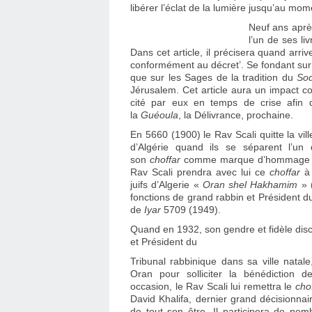
libérer l’éclat de la lumière jusqu’au mome
Neuf ans aprè
l’un de ses liv
Dans cet article, il précisera quand arrive
conformément au décret’. Se fondant sur 
que sur les Sages de la tradition du
So
Jérusalem. Cet article aura un impact co
cité par eux en temps de crise afin d’
la
Guéoula
, la Délivrance, prochaine.
En 5660 (1900) le Rav Scali quitte la v
d’Algérie quand ils se séparent l’un
son
choffar
comme marque d’hommage et
Rav Scali prendra avec lui ce
choffar
à
juifs d’Algerie «
Oran shel Hakhamim
» 
fonctions de grand rabbin et Président d
de
Iyar
5709 (1949).
Quand en 1932, son gendre et fidèle disc
et Président du
Tribunal rabbinique dans sa ville natal
Oran pour solliciter la bénédiction 
occasion, le Rav Scali lui remettra le
cho
David Khalifa, dernier grand décisionnaire
de tout son être. Il participera de no