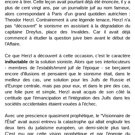
encore à tirer. Cette leçon avait pourtant déjà été énoncée, il y a 
plus de cent vingt ans, par un journaliste juif au nom fameux, 
alors correspondant à Paris d’un grand quotidien autrichien : 
Theodor Herzl. Contrairement à une légende tenace, Herzl n’a 
pas “découvert” le sionisme en assistant à la dégradation du 
capitaine Dreyfus, place des Invalides. Car il avait déjà 
commencé à étudier la question juive bien avant le début de 
l’Affaire. 
Ce que Herzl a découvert à cette occasion, c’est le caractère 
inéluctable
 de la solution sioniste. Alors que ses interlocuteurs 
- membres de l’
establishment
 juif de l’époque - se berçaient 
encore d’illusions et pensaient que le sionisme était, dans le 
meilleur des cas, une solution pour les Juifs de Russie et 
d’Europe centrale, mais pas pour eux, et dans le pire des cas, 
une folie pure et simple, Herzl avait acquis de son côté la 
certitude que l’émancipation et l’intégration des Juifs dans les 
sociétés occidentales étaient vouées à l’échec.
Avec une prescience quasiment prophétique, le “Visionnaire de 
l’État” avait aussi entrevu la catastrophe qui allait engloutir les 
deux tiers du judaïsme européen, un demi-siècle plus tard. 
C’est mu par cette vision prophétique et par l’énergie du 