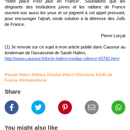
“
notre place n’est plus en France
”. Souhaitons que les 
dirigeants des institutions juives et les rabbins de France 
ouvrent eux aussi les yeux et se joignent à cet appel pressant, 
pour encourager l’
alyah
, seule solution à la détresse des Juifs 
de France.
Pierre Lurçat
(1) Je renvoie sur ce sujet à mon article publié dans 
Causeur
 au 
lendemain de l’assassinat de Sarah Halimi, 
http://www.causeur.fr/lucie-halimi-medias-silence-43782.html
#Sarah Halimi
#Affaire Dreyfus
#Herzl
#Sionisme
#Juifs de
France
#Antisémitisme
Share
You might also like