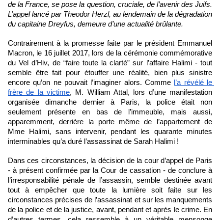
de la France, se pose la question, cruciale, de l’avenir des Juifs. 
L’appel lancé par Theodor Herzl, au lendemain de la dégradation 
du capitaine Dreyfus, demeure d’une actualité brûlante. 
Contrairement à la promesse faite par le président Emmanuel 
Macron, le 16 juillet 2017, lors de la cérémonie commémorative 
du Vel d’Hiv, de “faire toute la clarté” sur l’affaire Halimi - tout 
semble être fait pour étouffer une réalité, bien plus sinistre 
encore qu’on ne pouvait l’imaginer alors. Comme 
l’a révélé le 
frère de la victime
, M. William Attal, lors d’une manifestation 
organisée dimanche dernier à Paris, la police était non 
seulement présente en bas de l’immeuble, mais aussi, 
apparemment, derrière la porte même de l’appartement de 
Mme Halimi, sans intervenir, pendant les quarante minutes 
interminables qu’a duré l’assassinat de Sarah Halimi !
Dans ces circonstances, la décision de la cour d’appel de Paris 
- à présent confirmée par la Cour de cassation - de conclure à 
l’irresponsabilité pénale de l’assassin, semble destinée avant 
tout à empêcher que toute la lumière soit faite sur les 
circonstances précises de l’assassinat et sur les manquements 
de la police et de la justice, avant, pendant et après le crime. En 
d’autres termes, cela ressemble à un véritable mensonge 