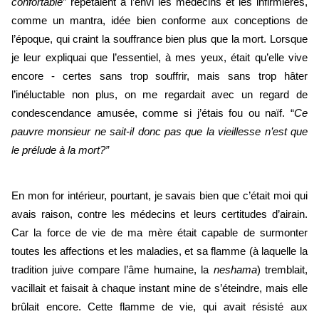
confortable
” répétaient à l’envi les médecins et les infirmières, 
comme un mantra, idée bien conforme aux conceptions de 
l’époque, qui craint la souffrance bien plus que la mort. Lorsque 
je leur expliquai que l’essentiel, à mes yeux, était qu’elle vive 
encore - certes sans trop souffrir, mais sans trop hâter 
l’inéluctable non plus, on me regardait avec un regard de 
condescendance amusée, comme si j’étais fou ou naïf. “
Ce 
pauvre monsieur ne sait-il donc pas que la vieillesse n’est que 
le prélude à la mort?”
En mon for intérieur, pourtant, je savais bien que c’était moi qui 
avais raison, contre les médecins et leurs certitudes d’airain. 
Car la force de vie de ma mère était capable de surmonter 
toutes les affections et les maladies, et sa flamme (à laquelle la 
tradition juive compare l’âme humaine, la 
neshama
) tremblait, 
vacillait et faisait à chaque instant mine de s’éteindre, mais elle 
brûlait encore. Cette flamme de vie, qui avait résisté aux 