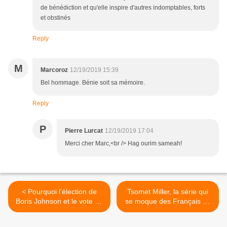
de bénédiction et qu'elle inspire d'autres indomptables, forts
et obstinés
Reply
M
Marcoroz
12/19/2019 15:39
Bel hommage. Bénie soit sa mémoire.
Reply
P
Pierre Lurcat
12/19/2019 17:04
Merci cher Marc,<br /> Hag ourim sameah!
< Pourquoi l'élection de
Tsomet Miller, la série qui
Boris Johnson et le vote du
se moque des Français en
Brexit sont une bonne
Israël >
nouvelle pour Israël, Pierre