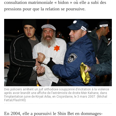
consultation matrimoniale « bidon » où elle a subi des
pressions pour que la relation se poursuive.
Des policiers arrêtent un juif orthodoxe soupçonné d’incitation à la violence
après avoir brandit une affiche de l’extrémiste de droite Meir Kahane, dans
l’implantation juive de Kiryat Arba, en Cisjordanie, le 3 mars 2007. (Michal
Fattal/Flash90)
En 2004, elle a poursuivi le Shin Bet en dommages-