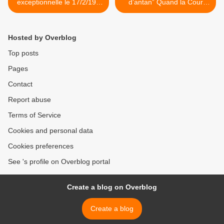
exceptionnelle le 17/2/19 -
d’antan” Quand la Cour
Elections israéliennes 2019:
suprême vient au secours
Connaître le passé,
des terroristes >
comprendre le présent et
Hosted by Overblog
réflechir au futur
Top posts
Pages
Contact
Report abuse
Terms of Service
Cookies and personal data
Cookies preferences
See 's profile on Overblog portal
Create a blog on Overblog
Create a blog