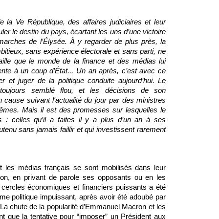
e la Ve République, des affaires judiciaires et leur 
ler le destin du pays, écartant les uns d’une victoire 
marches de l’Élysée. À y regarder de plus près, la 
bitieux, sans expérience électorale et sans parti, ne 
aille que le monde de la finance et des médias lui 
nte à un coup d’État... Un an après, c’est avec ce 
r et juger de la politique conduite aujourd’hui. Le 
ujours semblé flou, et les décisions de son 
ause suivant l'actualité du jour par des ministres 
es. Mais il est des promesses sur lesquelles le 
: celles qu’il a faites il y a plus d’un an à ses 
utenu sans jamais faillir et qui investissent rarement 
les médias français se sont mobilisés dans leur 
n, en privant de parole ses opposants ou en les 
 cercles économiques et financiers puissants a été 
e politique impuissant, après avoir été adoubé par 
. La chute de la popularité d’Emmanuel Macron et les 
 que la tentative pour “imposer” un Président aux 