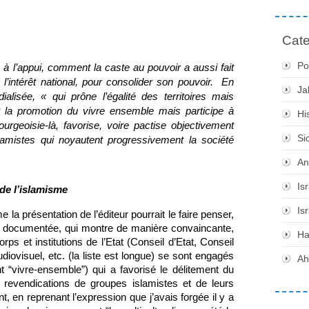
Cate
Po
à l’appui, comment la caste au pouvoir a aussi fait 
intérêt national, pour consolider son pouvoir.  En 
Ja
alisée, « qui prône l’égalité des territoires mais 
it la promotion du vivre ensemble mais participe à 
Hi
bourgeoisie-là, favorise, voire pactise objectivement 
Si
amistes qui noyautent progressivement la société 
An
Is
 de l’islamisme
Is
la présentation de l’éditeur pourrait le faire penser, 
se documentée, qui montre de manière convaincante, 
H
s et institutions de l’Etat (Conseil d’Etat, Conseil 
udiovisuel, etc. (la liste est longue) se sont engagés 
Ah
t “vivre-ensemble”) qui a favorisé le délitement du 
s revendications de groupes islamistes et de leurs 
, en reprenant l’expression que j’avais forgée il y a 