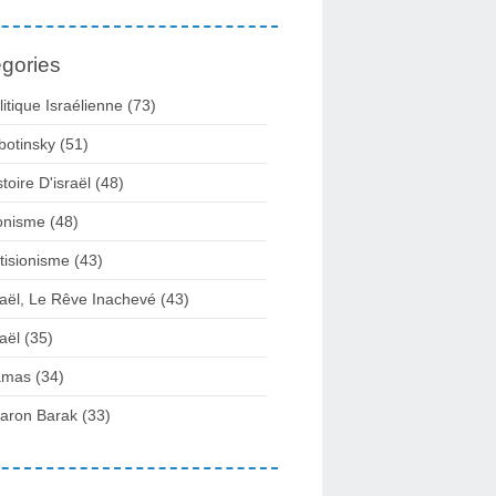
gories
litique Israélienne
(73)
botinsky
(51)
stoire D'israël
(48)
onisme
(48)
tisionisme
(43)
raël, Le Rêve Inachevé
(43)
raël
(35)
amas
(34)
aron Barak
(33)