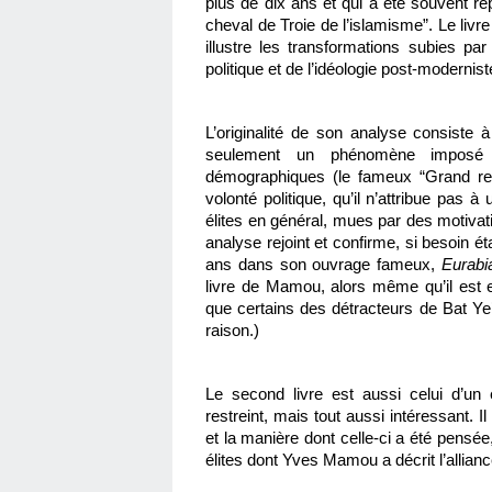
plus de dix ans et qui a été souvent rep
cheval de Troie de l’islamisme”. Le livr
illustre les transformations subies par
politique et de l’idéologie post-modernist
L’originalité de son analyse consiste à
seulement un phénomène imposé d’
démographiques (le fameux “Grand remp
volonté politique, qu’il n’attribue pas 
élites en général, mues par des motivat
analyse rejoint et confirme, si besoin éta
ans dans son ouvrage fameux, 
Eurabi
livre de Mamou, alors même qu’il est en
que certains des détracteurs de Bat Ye’or
raison.)
Le second livre est aussi celui d’un é
restreint, mais tout aussi intéressant. 
et la manière dont celle-ci a été pensé
élites dont Yves Mamou a décrit l’alliance