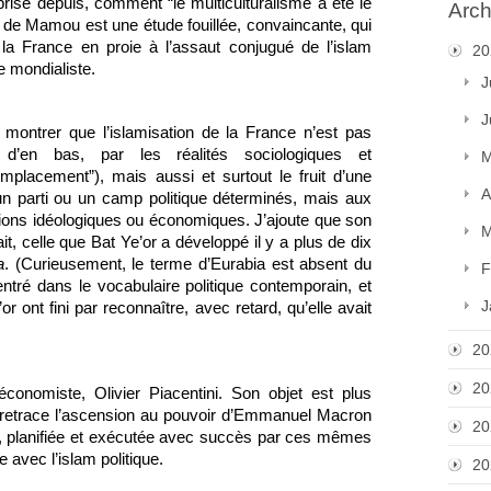
rise depuis, comment “le multiculturalisme a été le 
Arch
e de Mamou est une étude fouillée, convaincante, qui 
 la France en proie à l’assaut conjugué de l’islam 
20
e mondialiste. 
J
J
 montrer que l’islamisation de la France n’est pas 
en bas, par les réalités sociologiques et 
M
lacement”), mais aussi et surtout le fruit d’une 
A
à un parti ou un camp politique déterminés, mais aux 
ions idéologiques ou économiques. J’ajoute que son 
M
it, celle que Bat Ye’or a développé il y a plus de dix 
a
. (Curieusement, le terme d’Eurabia est absent du 
F
tré dans le vocabulaire politique contemporain, et 
J
 ont fini par reconnaître, avec retard, qu’elle avait 
20
20
conomiste, Olivier Piacentini. Son objet est plus 
Il retrace l’ascension au pouvoir d’Emmanuel Macron 
20
e, planifiée et exécutée avec succès par ces mêmes 
 avec l’islam politique.
20