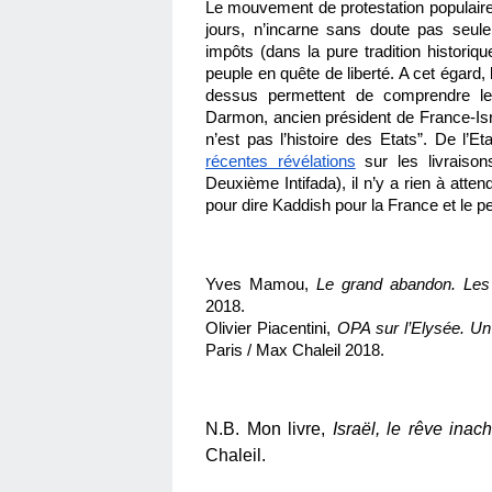
Le mouvement de protestation populaire 
jours, n’incarne sans doute pas seule
impôts (dans la pure tradition historiqu
peuple en quête de liberté. A cet égard, 
dessus permettent de comprendre les r
Darmon, ancien président de France-Israël
n’est pas l’histoire des Etats”. De l’Eta
récentes révélations
 sur les livraison
Deuxième Intifada), il n’y a rien à attendr
pour dire Kaddish pour la France et le pe
Yves Mamou, 
Le grand abandon. Les é
2018.
Olivier Piacentini, 
OPA sur l’Elysée. Un
Paris / Max Chaleil 2018.
N.B. Mon livre,
Israël, le rêve inac
Chaleil.