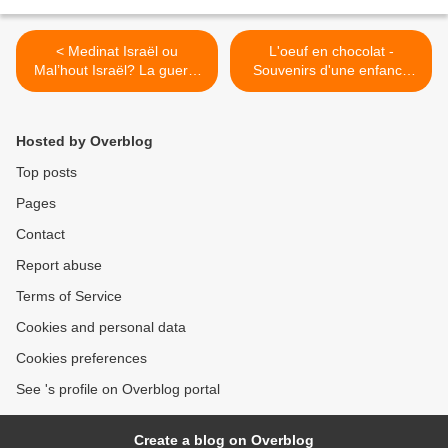
< Medinat Israël ou
L'oeuf en chocolat -
Mal’hout Israël? La guerre
Souvenirs d'une enfance
de Gaza et les choix
juive à Paris, 1929, par
identitaires d’Israël, par
Liliane Lurçat >
Pierre Lurçat
Hosted by Overblog
Top posts
Pages
Contact
Report abuse
Terms of Service
Cookies and personal data
Cookies preferences
See 's profile on Overblog portal
Create a blog on Overblog