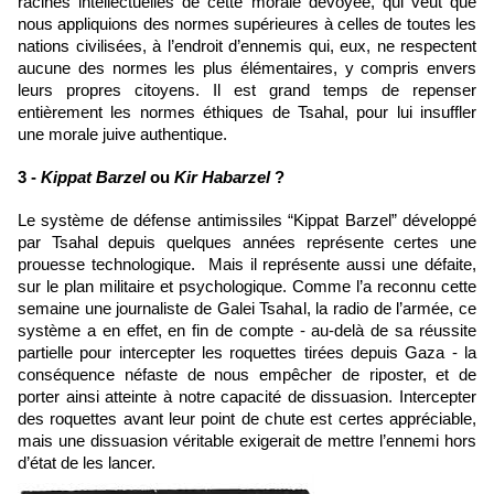
racines intellectuelles de cette morale dévoyée, qui veut que 
nous appliquions des normes supérieures à celles de toutes les 
nations civilisées, à l’endroit d’ennemis qui, eux, ne respectent 
aucune des normes les plus élémentaires, y compris envers 
leurs propres citoyens. Il est grand temps de repenser 
entièrement les normes éthiques de Tsahal, pour lui insuffler 
une morale juive authentique.
3 -
 Kippat Barzel
 ou 
Kir Habarzel 
?
Le système de défense antimissiles “Kippat Barzel” développé 
par Tsahal depuis quelques années représente certes une 
prouesse technologique.  Mais il représente aussi une défaite, 
sur le plan militaire et psychologique. Comme l’a reconnu cette 
semaine une journaliste de Galei Tsahal, la radio de l’armée, ce 
système a en effet, en fin de compte - au-delà de sa réussite 
partielle pour intercepter les roquettes tirées depuis Gaza - la 
conséquence néfaste de nous empêcher de riposter, et de 
porter ainsi atteinte à notre capacité de dissuasion. Intercepter 
des roquettes avant leur point de chute est certes appréciable, 
mais une dissuasion véritable exigerait de mettre l’ennemi hors 
d’état de les lancer. 