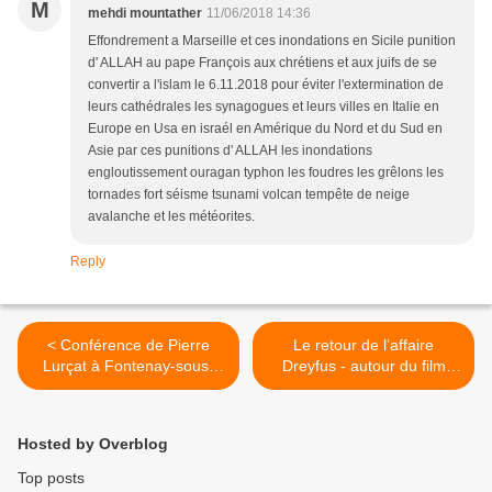
M
mehdi mountather
11/06/2018 14:36
Effondrement a Marseille et ces inondations en Sicile punition
d' ALLAH au pape François aux chrétiens et aux juifs de se
convertir a l'islam le 6.11.2018 pour éviter l'extermination de
leurs cathédrales les synagogues et leurs villes en Italie en
Europe en Usa en israél en Amérique du Nord et du Sud en
Asie par ces punitions d' ALLAH les inondations
engloutissement ouragan typhon les foudres les grêlons les
tornades fort séisme tsunami volcan tempête de neige
avalanche et les météorites.
Reply
< Conférence de Pierre
Le retour de l’affaire
Lurçat à Fontenay-sous-
Dreyfus - autour du film
bois
J’accuse de Roman
Polanski >
Hosted by Overblog
Top posts