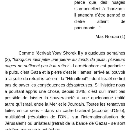
parce que des nuages 
s'amoncellent à l'horizon : 
il attendra d'être trempé et 
d'être atteint de 
pneumonie..."
Max Nordau (1)
Comme l’écrivait Yoav Shorek il y a quelques semaines 
(2), “
lorsqu’un idiot jette une pierre au fonds du puits, plusieurs 
sages ne suffisent pas à la retirer
”. La métaphore est parlante : 
le puits, c’est Gaza et la pierre c’est le Hamas, arrivé au pouvoir 
à la suite du retrait israélien - la “Hitnatkout” - dont Israël ne finit 
pas de payer les conséquences désastreuses. Si l’histoire nous 
a pourtant appris une chose, depuis 1948, c’est qu’il n’est pas 
possible de laisser la souveraineté à une quelconque entité 
autre qu’Israël, entre la Mer et le Jourdain. Toutes les tentatives 
faites en ce sens - dans un cadre bilatéral (accords d’Oslo), 
multilatéral (résolution de l’ONU sur l’internationalisation de 
Jérusalem) ou unilatéral (retrait de la bande de Gaza) - se sont 
soldées par un cuisant échec.