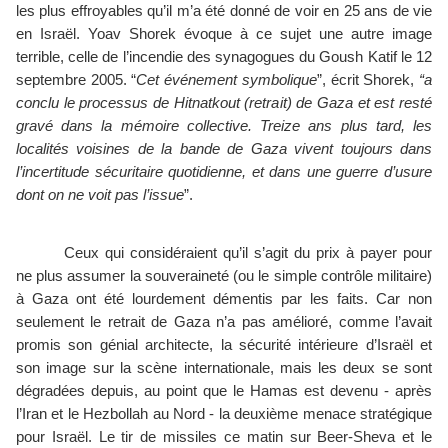
les plus effroyables qu’il m’a été donné de voir en 25 ans de vie 
en Israël. Yoav Shorek évoque à ce sujet une autre image 
terrible, celle de l’incendie des synagogues du Goush Katif le 12 
septembre 2005. “
Cet événement symbolique
”, écrit Shorek, 
“a 
conclu le processus de Hitnatkout (retrait) de Gaza et est resté 
gravé dans la mémoire collective. Treize ans plus tard, les 
localités voisines de la bande de Gaza vivent toujours dans 
l’incertitude sécuritaire quotidienne, et dans une guerre d’usure 
dont on ne voit pas l’issue
”.
Ceux qui considéraient qu’il s’agit du prix à payer pour 
ne plus assumer la souveraineté (ou le simple contrôle militaire) 
à Gaza ont été lourdement démentis par les faits. Car non 
seulement le retrait de Gaza n’a pas amélioré, comme l’avait 
promis son génial architecte, la sécurité intérieure d’Israël et 
son image sur la scène internationale, mais les deux se sont 
dégradées depuis, au point que le Hamas est devenu - après 
l’Iran et le Hezbollah au Nord - la deuxième menace stratégique 
pour Israël. Le tir de missiles ce matin sur Beer-Sheva et le 