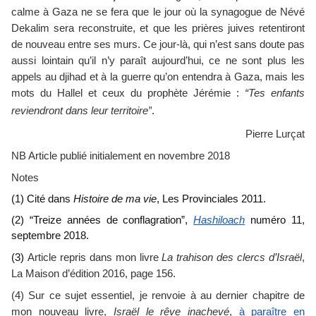
calme à Gaza ne se fera que le jour où la synagogue de Névé 
Dekalim sera reconstruite, et que les prières juives retentiront 
de nouveau entre ses murs. Ce jour-là, qui n’est sans doute pas 
aussi lointain qu’il n’y paraît aujourd’hui, ce ne sont plus les 
appels au djihad et à la guerre qu’on entendra à Gaza, mais les 
mots du Hallel et ceux du prophète Jérémie : 
“Tes enfants 
.
reviendront dans leur territoire”
Pierre Lurçat
NB Article publié initialement en novembre 2018
Notes
(1) Cité dans
 Histoire de ma vie
, Les Provinciales 2011.
(2) “Treize années de conflagration”, 
Hashiloach
 numéro 11, 
septembre 2018.
Article repris dans mon livre 
La trahison des clercs d’Israël
, 
(3) 
La Maison d’édition 2016, page 156.
(4) Sur ce sujet essentiel, je renvoie à au dernier chapitre de 
mon nouveau livre, 
Israël le rêve inachevé
, 
à paraître en 