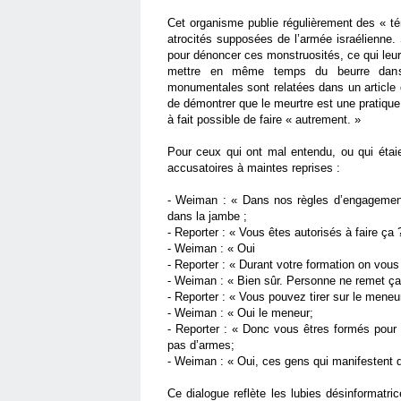
Cet organisme publie régulièrement des « té
atrocités supposées de l’armée israélienne.
pour dénoncer ces monstruosités, ce qui leu
mettre en même temps du beurre dans l
monumentales sont relatées dans un article
de démontrer que le meurtre est une pratique o
à fait possible de faire « autrement. »
Pour ceux qui ont mal entendu, ou qui étaie
accusatoires à maintes reprises :
-
Weiman : « Dans nos règles d’engagement 
dans la jambe ;
-
Reporter : « Vous êtes autorisés à faire ça 
-
Weiman : « Oui
-
Reporter : « Durant votre formation on vou
-
Weiman : « Bien sûr. Personne ne remet ça 
-
Reporter : « Vous pouvez tirer sur le meneu
-
Weiman : « Oui le meneur;
-
Reporter : « Donc vous êtres formés pour t
pas d’armes;
-
Weiman : « Oui, ces gens qui manifestent
Ce dialogue reflète les lubies désinformatri