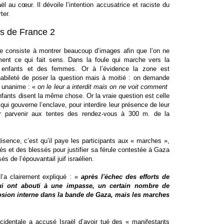
ël au cœur. Il dévoile l’intention accusatrice et raciste du
ter.
es de France 2
ce consiste à montrer beaucoup d’images afin que l’on ne
ent ce qui fait sens. Dans la foule qui marche vers la
x enfants et des femmes. Or à l’évidence la zone est
abileté de poser la question mais à moitié : on demande
 unanime : «
on le leur a interdit mais on ne voit comment
nfants disent la même chose. Or la vraie question est celle
ui gouverne l’enclave, pour interdire leur présence de leur
 parvenir aux tentes des rendez-vous à 300 m. de la
ésence, c’est qu’il paye les participants aux « marches »,
 tués et des blessés pour justifier sa férule contestée à Gaza
s de l’épouvantail juif israélien.
l’a clairement expliqué : «
après l'échec des efforts de
qui ont abouti à une impasse, un certain nombre de
osion interne dans la bande de Gaza, mais les marches
cidentale a accusé Israël d’avoir tué des « manifestants