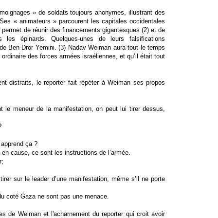
moignages » de soldats toujours anonymes, illustrant des
 Ses « animateurs » parcourent les capitales occidentales
r permet de réunir des financements gigantesques (2) et de
es épinards. Quelques-unes de leurs falsifications
 de Ben-Dror Yemini. (3) Nadav Weiman aura tout le temps
rdinaire des forces armées israéliennes, et qu’il était tout
nt distraits, le reporter fait répéter à Weiman ses propos
le meneur de la manifestation, on peut lui tirer dessus,
?
s apprend ça ?
en cause, ce sont les instructions de l’armée.
r;
irer sur le leader d’une manifestation, même s’il ne porte
 du coté Gaza ne sont pas une menace.
ces de Weiman et l'acharnement du reporter qui croit avoir