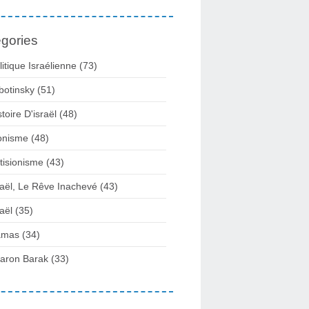
gories
litique Israélienne
(73)
botinsky
(51)
stoire D'israël
(48)
onisme
(48)
tisionisme
(43)
raël, Le Rêve Inachevé
(43)
raël
(35)
amas
(34)
aron Barak
(33)