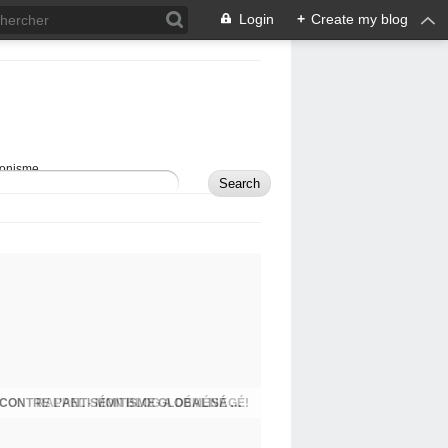
Login
+
Create my blog
sionisme.
RAPPEL - MON BLOG A DÉMÉNAGÉ!