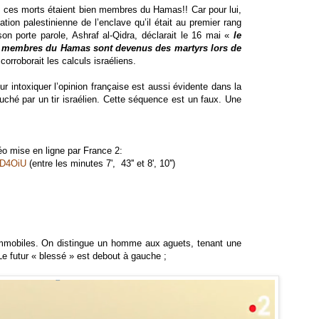
!, ces morts étaient bien membres du Hamas!! Car pour lui,
lation palestinienne de l’enclave qu’il était au premier rang
on porte parole, Ashraf al-Qidra, déclarait le 16 mai «
le
50 membres du Hamas sont devenus des martyrs lors de
corroborait les calculs israéliens.
ur intoxiquer l’opinion française est aussi évidente dans la
ché par un tir israélien. Cette séquence est un faux. Une
éo mise en ligne par France 2:
6D4OiU
(entre les minutes 7', 43'' et 8', 10'')
mmobiles. On distingue un homme aux aguets, tenant une
. Le futur « blessé » est debout à gauche ;