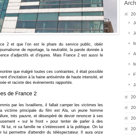
Arch
20
J
J
M
ance 2 et que l’on est le phare du service public, obéir
journalisme de reportage, la neutralité, la parole donnée à
A
sence d’adjectifs et d’injures. Mais France 2 est aussi le
M
montrer que malgré toutes ces contraintes, il était possible
F
nt d’incitation à la haine antisémite de haute intensité, et
aisée et raciste des événements rapportés.
J
ues de France 2
20
mmis par les Israéliens, il fallait camper les victimes les
20
 La victime principale du film est Ala, un jeune homme
allure, très pauvre, et désespéré de devoir renoncer à ses
20
reusement « sur le front » pour tenter de parler à des
. Ni lui, ni sa famille ne s’intéressent à la politique. On lui
20
lui permettre d'attendrir du téléspectateur. Il aura onze