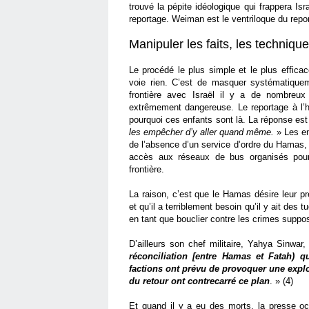
trouvé la pépite idéologique qui frappera Isra
reportage. Weiman est le ventriloque du repor
Manipuler les faits, les techniqu
Le procédé le plus simple et le plus effica
voie rien. C’est de masquer systématiquem
frontière avec Israël il y a de nombreu
extrêmement dangereuse. Le reportage à l’h
pourquoi ces enfants sont là. La réponse est
les empêcher d’y aller quand même.
» Les e
de l’absence d’un service d’ordre du Hamas, q
accès aux réseaux de bus organisés pour
frontière.
La raison, c’est que le Hamas désire leur pr
et qu’il a terriblement besoin qu’il y ait des
en tant que bouclier contre les crimes supposé
D’ailleurs son chef militaire, Yahya Sinwar, 
réconciliation [entre Hamas et Fatah) 
factions ont prévu de provoquer une expl
du retour ont contrecarré ce plan
. » (4)
Et quand il y a eu des morts, la presse oc