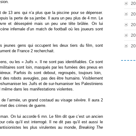
ssion.
20
de 13 ans qui n’a plus que la piscine pour se dépenser.
20
 depuis la perte de sa jambe. Il aura un peu plus de 4 mn. Le
auvre et désespéré mais un peu une tête brûlée. On lui
20
ène infernale d’un match de football où les joueurs sont
20
s jeunes gens qui occupent les deux tiers du film, sont
20
ocument de France 2 recherchait.
éliens, ou les « Juifs ». Il ne sont pas identifiables. Ce sont
 militaires sont loin, masqués par les fumées des pneus en
reux. Parfois ils sont debout, regroupés, toujours loin,
t des robots aveugles, pas des être humains. Visiblement
déshumaniser les Juifs et de sur-humaniser les Palestiniens
nd même dans les manifestations violentes.
ole de l’armée, un grand costaud au visage sévère. Il aura 2
met des crimes de guerre.
iman. On lui accorde 6 mn. Le film dit que c’est un ancien
r cela qu’il est interrogé. Il ne dit pas qu’il est aussi le
ntisionistes les plus virulentes au monde,
Breaking The