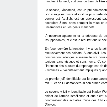
minutes à lui seul, soit plus du tiers de l’émi
Le second, Mohamed, est un pré-adolescent 
Son visage est triste et il dit ne plus parler
dernier est Ayallah, est un adolescent p
accordera 3 mn, sans compter la mise en sc
unijambistes et les goals manchots.
L’innocence apparente et la détresse de ce
insupportables, et c’est le résultat que le d
En face, derrière la frontière, il y a les Isra
exclusivement des soldats. Aucun civil. Les
combustion, allongés à même le sol poussié
toujours sans visages et sans noms. Ce son
l’intention des auteurs du reportage est de 
« victimes », volontairement impliqués qua
Le premier juif identifiable est le porte-par
mn 16 et on lui demandera si son armée com
Le second « juif » identifiable est Nadav We
sniper de l’armée israélienne et que c’est pou
coordinateur des activités d’une des ONG a
Silence
.