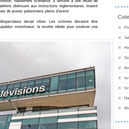
définition, habilement scénarisé, à diffuser à une heure de
éliens obéissant aux instructions réglementaires, tiraient
es de jeunes palestiniens pleins d’avenir.
Cate
léspectateur devait vibrer. Les victimes devaient être
oupables monstrueux, la recette idéale pour soulever une
Po
Ja
Hi
Si
An
Is
Is
H
Ah