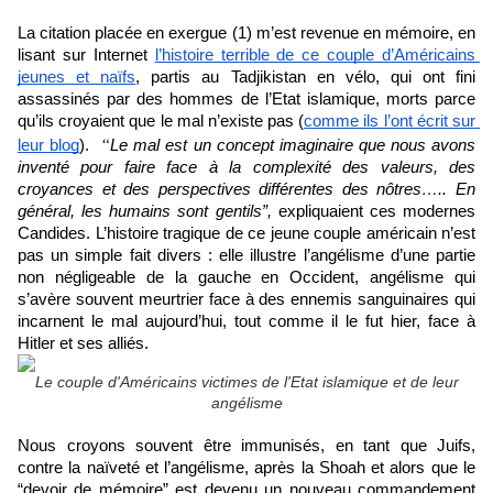
La citation placée en exergue (1) m’est revenue en mémoire, en 
lisant sur Internet 
l’histoire terrible de ce couple d’Américains 
jeunes et naïfs
, partis au Tadjikistan en vélo, qui ont fini 
assassinés par des hommes de l’Etat islamique, morts parce 
qu’ils croyaient que le mal n’existe pas (
comme ils l’ont écrit sur 
“
leur blog
). 
Le mal est un concept imaginaire que nous avons 
inventé pour faire face à la complexité des valeurs, des 
croyances et des perspectives différentes des nôtres….. En 
général, les humains sont gentils”, 
expliquaient ces modernes 
Candides.
L’histoire tragique de ce jeune couple américain n’est 
pas un simple fait divers : elle illustre l’angélisme d’une partie 
non négligeable de la gauche en Occident, angélisme qui 
s’avère souvent meurtrier face à des ennemis sanguinaires qui 
incarnent le mal aujourd’hui, tout comme il le fut hier, face à 
Hitler et ses alliés.
Le couple d'Américains victimes de l'Etat islamique et de leur
angélisme
Nous croyons souvent être immunisés, en tant que Juifs, 
contre la naïveté et l’angélisme, après la Shoah et alors que le 
“devoir de mémoire” est devenu un nouveau commandement 