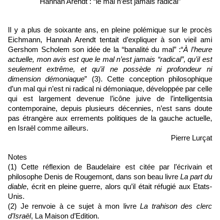
Hannah Arendt : “le mal n’est jamais radical”
Il y a plus de soixante ans, en pleine polémique sur le procès 
Eichmann, Hannah Arendt tentait d’expliquer à son vieil ami 
Gershom Scholem son idée de la “banalité du mal” :“
À l’heure 
actuelle, mon avis est que le mal n’est jamais “radical”, qu’il est 
seulement extrême, et qu’il ne possède ni profondeur ni 
dimension démoniaque
” (3). Cette conception philosophique 
d’un mal qui n’est ni radical ni démoniaque, développée par celle 
qui est largement devenue l’icône juive de l’intelligentsia 
contemporaine, depuis plusieurs décennies, n’est sans doute 
pas étrangère aux errements politiques de la gauche actuelle, 
en Israël comme ailleurs. 
Pierre Lurçat
Notes
(1) Cette réflexion de Baudelaire est citée par l’écrivain et 
philosophe Denis de Rougemont, dans son beau livre 
La part du 
diable
, écrit en pleine guerre, alors qu’il était réfugié aux Etats-
Unis.
(2) Je renvoie à ce sujet à mon livre 
La trahison des clerc 
d’Israël
, La Maison d’Edition.