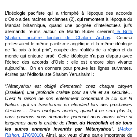
L’idéologie pacifiste qui a triomphé à l’époque des accords 
d’Oslo a des racines anciennes (2), qui remontent à l’époque du 
Mandat britannique, quand une poignée d’intellectuels juifs 
allemands réunis autour de Martin Buber créèrent
 le Brith 
Shalom, ancêtre lointain de Chalom Archav
. Ceux-ci 
professaient le même pacifisme angélique et la même idéologie 
de “la paix à tout prix”, coupée des réalités de la région et du 
monde qui entoure Israël. Cette idéologie n’a pas disparu avec 
l’échec des accords d’Oslo : elle est encore bien vivante 
aujourd’hui. On en donnera pour preuve les lignes suivantes, 
écrites par l’éditorialiste Shalom Yerushalmi :
“
Nétanyahou est obligé d’entretenir chez chaque citoyen 
(israélien) une profonde crainte pour sa vie et sa sécurité… 
C’est la raison de son entêtement concernant la Loi sur la 
Nation, qu’il va transformer en étendard lors des prochaines 
élections… Dans quelques années, quand il ne sera plus là, 
nous pourrons nous demander pourquoi nous avons vécu si 
longtemps dans la crainte de
 l’Iran, du Hezbollah et de tous 
les autres ennemis inventés par Nétanyahou
”
. (
Makor 
Rishon
, 17/8/2018
). Ainsi, aux yeux d’une partie importante de 