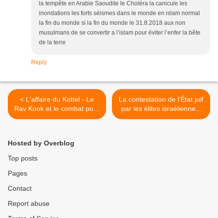
la tempête en Arabie Saoudite le Choléra la canicule les
inondations les forts séismes dans le monde en islam normal
la fin du monde si la fin du monde le 31.8.2018 aux non
musulmans de se convertir a l’islam pour éviter l’enfer la bête
de la terre
Reply
< L'affaire du Kottel - Le
La contestation de l’État juif
Rav Kook et le combat pour
par les élites israéliennes,
les droits des Juifs, Pierre
par Pierre Lurçat >
Lurçat
Hosted by Overblog
Top posts
Pages
Contact
Report abuse