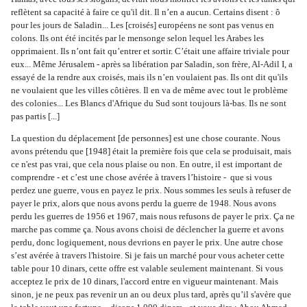
reflètent sa capacité à faire ce qu'il dit. Il n’en a aucun. Certains disent : ô 
pour les jours de Saladin... Les [croisés] européens ne sont pas venus en 
colons. Ils ont été incités par le mensonge selon lequel les Arabes les 
opprimaient. Ils n’ont fait qu’entrer et sortir. C’était une affaire triviale pour 
eux... Même Jérusalem - après sa libération par Saladin, son frère, Al-Adil I, a 
essayé de la rendre aux croisés, mais ils n’en voulaient pas. Ils ont dit qu'ils 
ne voulaient que les villes côtières. Il en va de même avec tout le problème 
des colonies... Les Blancs d'Afrique du Sud sont toujours là-bas. Ils ne sont 
pas partis [...]
La question du déplacement [de personnes] est une chose courante. Nous 
avons prétendu que [1948] était la première fois que cela se produisait, mais 
ce n'est pas vrai, que cela nous plaise ou non. En outre, il est important de 
comprendre - et c’est une chose avérée à travers l’histoire -  que si vous 
perdez une guerre, vous en payez le prix. Nous sommes les seuls à refuser de 
payer le prix, alors que nous avons perdu la guerre de 1948. Nous avons 
perdu les guerres de 1956 et 1967, mais nous refusons de payer le prix. Ça ne 
marche pas comme ça. Nous avons choisi de déclencher la guerre et avons 
perdu, donc logiquement, nous devrions en payer le prix. Une autre chose 
s’est avérée à travers l'histoire. Si je fais un marché pour vous acheter cette 
table pour 10 dinars, cette offre est valable seulement maintenant. Si vous 
acceptez le prix de 10 dinars, l'accord entre en vigueur maintenant. Mais 
sinon, je ne peux pas revenir un an ou deux plus tard, après qu’il s'avère que 