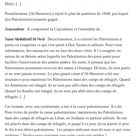
Hitler. [...]
Premièrement, [Al-Husseini] a rejeté le plan de partition de 1948, par lequel 
[les Palestiniens] auraient gagné...
Journaliste 
: Il comprenait la Cisjordanie et l'ensemble de...
Sami Abdullatif Al-Nesf
 : Deuxièmement, il a exhorté les Palestiniens à 
partir, en exagérant ce qui s'est passé à Deir Yassin et ailleurs. Pour votre 
information, des massacres ont eu lieu des deux côtés. Il l’a exagéré, en 
raison de sa théorie selon laquelle les Palestiniens devaient partir pour 
faciliter l'intervention des armées arabes. En outre, il pensait que les 
Palestiniens pourraient recevoir des armes à l'étranger. Eh bien, ils sont partis 
et ne sont jamais revenus. Le plus grand crime d’Al-Husseini a été son 
insistance pour maintenir les Palestiniens dans des camps de réfugiés. Quand 
les Arméniens ont émigré, ils ne sont pas allés dans des camps de réfugiés. 
Quand les Kurdes ont émigré, ils ne sont pas allés dans des camps de 
réfugiés. [...]
Cet homme, avec son extrémisme, a nui à la cause palestinienne. Il a dit : 
Pour éviter de perdre la cause palestinienne, maintenons les Palestiniens 
dans des camps de réfugiés au Liban, en Jordanie et partout ailleurs. Ils ont 
été placés dans des camps de réfugiés, et jusqu’à ce jour, ils en paient le prix. 
Je dis à nos frères palestiniens : Les propos radicaux sont-ils tout ce qui vous 
intéresse ? Voulez-vous vraiment que votre cause soit perdue ?