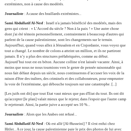
extrémistes, non à cause des modérés.
Journaliste
 : A cause des braillards extrémistes...
Sami Abdullatif Al-Nesf
 : Israël n'a jamais bénéficié des modérés, mais des 
gens qui crient : « L’Accord du siècle ? Non à la paix ! » Une autre chose 
dont j'ai été témoin personnellement, contrairement à beaucoup d'autres qui 
parlent de la cause palestinienne, sont les changements sur le terrain. 
Aujourd'hui, quand vous allez à Jérusalem et en Cisjordanie, vous voyez que 
tout a changé. Le nombre de colons a atteint un million, et ils ne partiront 
jamais. Il n’y a plus des structures préfabriquées, comme au début. 
Aujourd’hui tout est en béton. Aucune colline n'est laissée vacante. Ainsi, à 
moins que nous ne nous tournions vers le genre de pensée raisonnable qui 
nous fait défaut depuis un siècle, nous continuerons d’accuser les voix de la 
raison d'être des traîtres, des criminels et des collaborateurs, pour emprunter 
la voie de l'extrémisme, qui débouche toujours sur une catastrophe. [...]
[Les juifs ont dit] que tout Etat vaut mieux que pas d'Etat du tout. Ils ont dit 
qu'accepter [le plan] valait mieux que le rejeter, dans l'espoir que l'autre camp 
le rejetterait. Ainsi, la partie juive a accepté ses 10 %...
Journaliste 
: Alors que les Arabes ont refusé...
Sami Abdullatif Al-Nesf
 : Où est allé [Al-Husseini] ? Il s'est enfui chez 
Hitler... A ce jour, la cause palestinienne paie le prix des photos de lui avec 