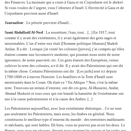
des Finances. La monnaie qui a cours à Gaza et en Cisjordanie est le shekel. 
Si vous voulez de l’argent, vous l’obtenez d’Israël. L'électricité à Gaza et de 
Cisjordanie provient aussi d'Israël.
Journaliste
 : Le pétrole provient d'Israël...
Sami Abdullatif Al-Nesf
 : La nourriture, l'eau, tout... [...] En 1917, tout 
comme il y avait des extrémistes, il y avait également des gens sages et 
raisonnables. L’un d’entre eux était [l'homme politique libanais] Shakib 
Arslan. Il a dit : Lorsque j'ai visité les colonies [juives], j’ai compris qu’elles 
étaient comme une locomotive moderne, qui pourrait nous sortir de notre 
ignorance, de notre pauvreté, etc. Ces gens étaient des Européens, venus 
cultiver la terre des colonies, a-t-il dit. Il y avait des Palestiniens qui ont dit 
la même chose. Certains Palestiniens ont dit : [Les juifs] sont ici depuis 
1700-1800 et à travers l'histoire. Les Israélites et la Terre d'Israël sont 
mentionnés dans le Coran. Où était-ce ? En Afrique ? Non, c'est la même 
terre. Trouvons un terrain d’entente, ont dit ces gens. Al-Husseini, Arafat, 
Ahmad Shukeiri et tous ceux qui ont brandi la bannière de l'extrémisme ont 
nui à la cause palestinienne et à la cause des Arabes. [...]
Les Palestiniens aujourd'hui, avec leur extrémisme rhétorique... Ce ne sont 
pas seulement les Palestiniens, mais nous, les Arabes en général. Nous 
constituons le meilleur type d’ennemi du monde : des terroristes malfaisants 
et méchants, qui sont faibles. Eh bien, vous ne pouvez pas avoir les deux. Le 
Hamas, avec tous ses slogans, devrait nous montrer les avions et les tanks qui 