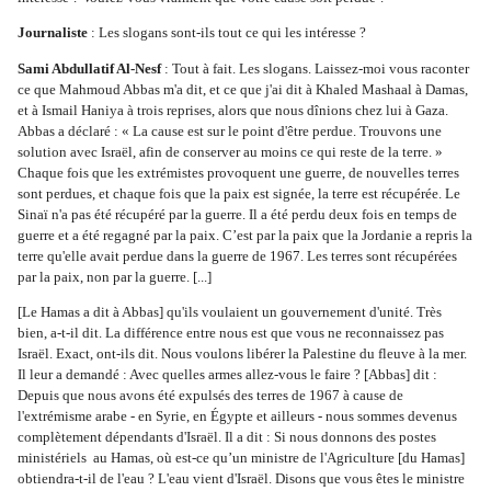
Journaliste
 : Les slogans sont-ils tout ce qui les intéresse ?
Sami Abdullatif Al-Nesf
 : Tout à fait. Les slogans. Laissez-moi vous raconter 
ce que Mahmoud Abbas m'a dit, et ce que j'ai dit à Khaled Mashaal à Damas, 
et à Ismail Haniya à trois reprises, alors que nous dînions chez lui à Gaza. 
Abbas a déclaré : « La cause est sur le point d'être perdue. Trouvons une 
solution avec Israël, afin de conserver au moins ce qui reste de la terre. » 
Chaque fois que les extrémistes provoquent une guerre, de nouvelles terres 
sont perdues, et chaque fois que la paix est signée, la terre est récupérée. Le 
Sinaï n'a pas été récupéré par la guerre. Il a été perdu deux fois en temps de 
guerre et a été regagné par la paix. C’est par la paix que la Jordanie a repris la 
terre qu'elle avait perdue dans la guerre de 1967. Les terres sont récupérées 
par la paix, non par la guerre. [...]
[Le Hamas a dit à Abbas] qu'ils voulaient un gouvernement d'unité. Très 
bien, a-t-il dit. La différence entre nous est que vous ne reconnaissez pas 
Israël. Exact, ont-ils dit. Nous voulons libérer la Palestine du fleuve à la mer. 
Il leur a demandé : Avec quelles armes allez-vous le faire ? [Abbas] dit : 
Depuis que nous avons été expulsés des terres de 1967 à cause de 
l'extrémisme arabe - en Syrie, en Égypte et ailleurs - nous sommes devenus 
complètement dépendants d'Israël. Il a dit : Si nous donnons des postes 
ministériels  au Hamas, où est-ce qu’un ministre de l'Agriculture [du Hamas] 
obtiendra-t-il de l'eau ? L'eau vient d'Israël. Disons que vous êtes le ministre 