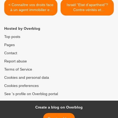
< Connaître vos droits face
Israël “Etat d’apartheid”?
à un agent immobilier en
Contre-vérités et
Israël par Pierre Lurçat,
propagande mensongère
avocat
autour de la Loi “Israël Etat-
nation du peuple Juif”, par
Hosted by Overblog
Pierre Lurçat, avocat >
Top posts
Pages
Contact
Report abuse
Terms of Service
Cookies and personal data
Cookies preferences
See 's profile on Overblog portal
Create a blog on Overblog