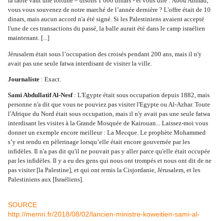
la table vaut une fortune – disons 1 000 dinars - et vous dire : Abou Ahmad, 
vous vous souvenez de notre marché de l’année dernière ? L'offre était de 10 
dinars, mais aucun accord n'a été signé. Si les Palestiniens avaient accepté 
l'une de ces transactions du passé, la balle aurait été dans le camp israélien 
maintenant. [...]
Jérusalem était sous l’occupation des croisés pendant 200 ans, mais il n'y 
avait pas une seule fatwa interdisant de visiter la ville.
Journaliste
 : Exact.
Sami Abdullatif Al-Nesf
 : L'Egypte était sous occupation depuis 1882, mais 
personne n'a dit que vous ne pouviez pas visiter l'Egypte ou Al-Azhar. Toute 
l'Afrique du Nord était sous occupation, mais il n'y avait pas une seule fatwa 
interdisant les visites à la Grande Mosquée de Kairouan... Laissez-moi vous 
donner un exemple encore meilleur : La Mecque. Le prophète Mohammed 
s’y est rendu en pèlerinage lorsqu’elle était encore gouvernée par les 
infidèles. Il n'a pas dit qu'il ne pouvait pas y aller parce qu'elle était occupée 
par les infidèles. Il y a eu des gens qui nous ont trompés et nous ont dit de ne 
pas visiter [la Palestine], et qui ont remis la Cisjordanie, Jérusalem, et les 
Palestiniens aux [Israéliens]. 
SOURCE
http://memri.fr/2018/08/02/lancien-ministre-koweitien-sami-al-