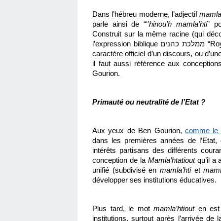
Dans l’hébreu moderne, l’adjectif 
mamla’
parle ainsi de “‘’
hinou’h mamla’hti
” po
Construit sur la même racine (qui déc
l’express
caractère officiel d’un discours, ou d’un
il faut aussi référence aux conception
Gourion.
Primauté ou neutralité de l’Etat ?
Aux yeux de Ben Gourion, 
comme le 
dans les premières années de l’Etat, de
intérêts partisans des différents coura
conception de la 
Mamla’htatiout
 qu’il a
unifié (subdivisé en 
mamla’hti
 et 
mamla
développer ses institutions éducatives. 
Plus tard, le mot 
mamla’htiout
 en est
institutions, surtout après l’arrivée de