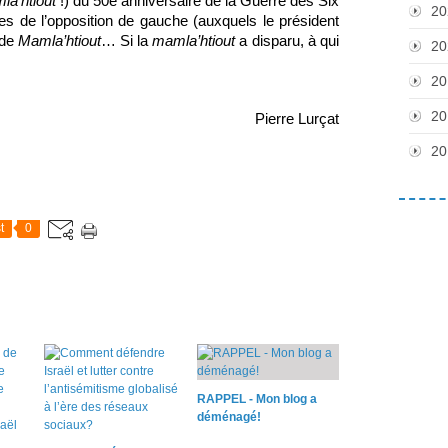
la’htiout
 !) du 50e anniversaire de la Guerre des Six 
20
 de l’opposition de gauche (auxquels le président 
 de 
Mamla’htiout
… Si la 
mamla’htiout
 a disparu, à qui 
20
20
20
Pierre Lurçat
20
t
0
RAPPEL - Mon blog a
déménagé!