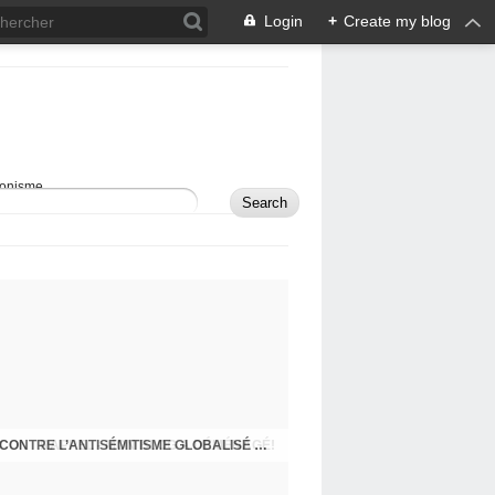
Login
+
Create my blog
sionisme.
RAPPEL - MON BLOG A DÉMÉNAGÉ!
COMMENT DÉFENDRE ISRAËL ET LUTTER CONTRE L’ANTISÉMITISME GLOBALISÉ À L’ÈRE DES RÉSEAUX SOCIAUX?