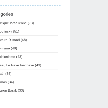
gories
litique Israélienne
(73)
botinsky
(51)
stoire D'israël
(48)
onisme
(48)
tisionisme
(43)
raël, Le Rêve Inachevé
(43)
raël
(35)
amas
(34)
aron Barak
(33)