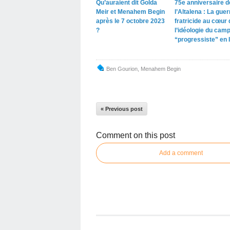
Qu’auraient dit Golda
75e anniversaire d
Meir et Menahem Begin
l’Altalena : La guer
après le 7 octobre 2023
fratricide au cœur 
?
l’idéologie du cam
“progressiste” en I
Ben Gourion, Menahem Begin
« Previous post
Comment on this post
Add a comment