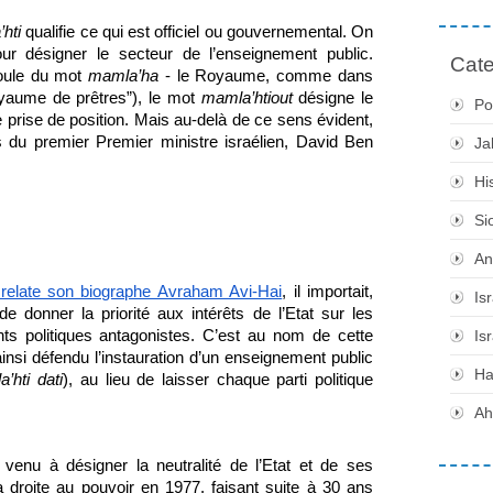
hti
 qualifie ce qui est officiel ou gouvernemental. On 
ur désigner le secteur de l’enseignement public. 
Cate
oule du mot 
mamla’ha
 - le Royaume, comme dans 
ion biblique ממלכת כהנים “Royaume de prêtres”), le mot 
mamla’htiout
 désigne le 
Po
e prise de position. Mais au-delà de ce sens évident, 
s du premier Premier ministre israélien, David Ben 
Ja
Hi
Si
An
relate son biographe Avraham Avi-Hai
, il importait, 
Is
 donner la priorité aux intérêts de l’Etat sur les 
nts politiques antagonistes. C’est au nom de cette 
Is
 ainsi défendu l’instauration d’un enseignement public 
H
’hti dati
), au lieu de laisser chaque parti politique 
Ah
 venu à désigner la neutralité de l’Etat et de ses 
 la droite au pouvoir en 1977, faisant suite à 30 ans 