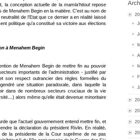
Arch
it, la conception actuelle de la 
mamla’htiout
 repose 
res de Menahem Begin en la matière. C’est au nom de 
20
eutralité de l’Etat que ce dernier a en réalité laissé 
nt politique qu’a constitué sa victoire aux élections 
J
J
M
ion à Menahem Begin
A
tention de Menahem Begin de mettre fin au pouvoir 
M
eurs importants de l’administration - justifié par 
F
et son respect outrancier des règles formelles du 
gendré une situation paradoxale, dans laquelle la 
J
ir dans de nombreux secteurs cruciaux de la vie 
ité…) alors même qu’elle était devenue minoritaire 
20
20
rde que l’actuel gouvernement entend mettre fin, et 
20
ndre la déclaration du président Rivlin. En réalité, 
20
 de la présidente de la Cour suprême de ne pas 