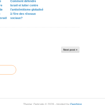
e
Comment défendre
re
Israël et lutter contre
de
l’antisémitisme globalisé
p
à l’ère des réseaux
sraël
sociaux?
Next post »
Theme: Delicate © 2026 - Hosted by
Overblog