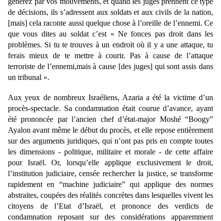
générez par vos mouvements, et quand les juges prennent ce type 
de décisions, ils s’adressent aux soldats et aux civils de la nation, 
[mais] cela raconte aussi quelque chose à l’oreille de l’ennemi. Ce 
que vous dites au soldat c’est « Ne fonces pas droit dans les 
problèmes. Si tu te trouves à un endroit où il y a une attaque, tu 
ferais mieux de te mettre à courir. Pas à cause de l’attaque 
terroriste de l’ennemi,mais à cause [des juges] qui sont assis dans 
un tribunal ».
Aux yeux de nombreux Israéliens, Azaria a été la victime d’un 
procès-spectacle. Sa condamnation était courue d’avance, ayant 
été prononcée par l’ancien chef d’état-major Moshé “Boogy” 
Ayalon avant même le début du procès, et elle repose entièrement 
sur des arguments juridiques, qui n’ont pas pris en compte toutes 
les dimensions - politique, militaire et morale - de cette affaire 
pour Israël. Or, lorsqu’elle applique exclusivement le droit, 
l’institution judiciaire, censée rechercher la justice, se transforme 
rapidement en “machine judiciaire” qui applique des normes 
abstraites, coupées des réalités concrètes dans lesquelles vivent les 
citoyens de l’Etat d’Israël, et prononce des verdicts de 
condamnation reposant sur des considérations apparemment 