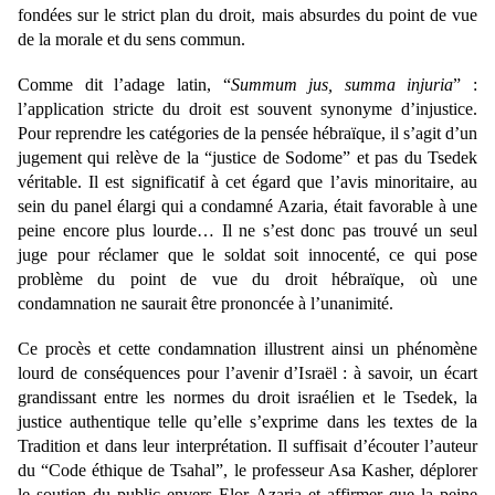
fondées sur le strict plan du droit, mais absurdes du point de vue 
de la morale et du sens commun. 
Comme dit l’adage latin, “
Summum jus, summa injuria
” : 
l’application stricte du droit est souvent synonyme d’injustice. 
Pour reprendre les catégories de la pensée hébraïque, il s’agit d’un 
jugement qui relève de la “justice de Sodome” et pas du Tsedek 
véritable. Il est significatif à cet égard que l’avis minoritaire, au 
sein du panel élargi qui a condamné Azaria, était favorable à une 
peine encore plus lourde… Il ne s’est donc pas trouvé un seul 
juge pour réclamer que le soldat soit innocenté, ce qui pose 
problème du point de vue du droit hébraïque, où une 
condamnation ne saurait être prononcée à l’unanimité.
Ce procès et cette condamnation illustrent ainsi un phénomène 
lourd de conséquences pour l’avenir d’Israël : à savoir, un écart 
grandissant entre les normes du droit israélien et le Tsedek, la 
justice authentique telle qu’elle s’exprime dans les textes de la 
Tradition et dans leur interprétation. Il suffisait d’écouter l’auteur 
du “Code éthique de Tsahal”, le professeur Asa Kasher, déplorer 
le soutien du public envers Elor Azaria et affirmer que la peine 