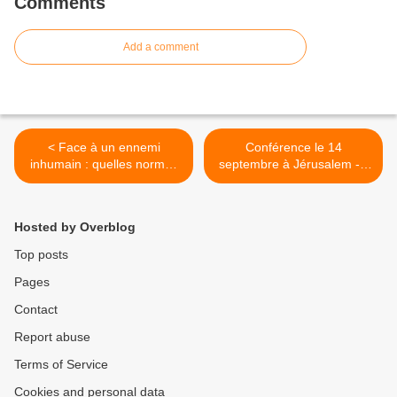
Comments
Add a comment
< Face à un ennemi
Conférence le 14
inhumain : quelles normes
septembre à Jérusalem - ”
pour Tsahal et pour Israël ?
L'excès d'éthique s'oppose-
Réflexions après l’horrible
t-il au projet sioniste ? “ >
attentat de Halamish
Hosted by Overblog
Top posts
Pages
Contact
Report abuse
Terms of Service
Cookies and personal data